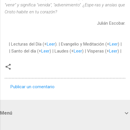
"venir" y significa "venida", "advenimiento". ¿Espe-ras y ansías que
Cristo habite en tu corazón?
Julián Escobar.
| Lecturas del Día (+
Leer
). | Evangelio y Meditación (+
Leer
) |
| Santo del día (+
Leer
) | Laudes (+
Leer
) | Vísperas (+
Leer
) |
Publicar un comentario
C
o
m
Menú
e
n