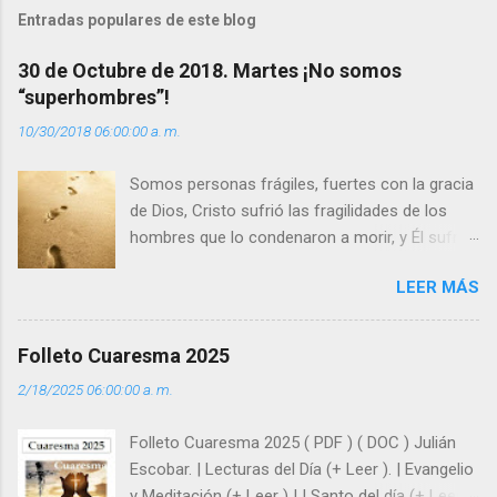
t
Entradas populares de este blog
a
30 de Octubre de 2018. Martes ¡No somos
r
“superhombres”!
i
10/30/2018 06:00:00 a. m.
o
s
Somos personas frágiles, fuertes con la gracia
de Dios, Cristo sufrió las fragilidades de los
hombres que lo condenaron a morir, y Él sufrió
como hombre esas fragilidades. ¿Qué nos
LEER MÁS
enseña Jesucristo? Que, si seguimos sus
huellas, sin ser superhombres, podemos
afrontar las adversidades con la fuerza y la luz
Folleto Cuaresma 2025
del amor. Sentirse amado es saber que Dios
2/18/2025 06:00:00 a. m.
siempre está pendiente de nosotros. Amar es
hacer que los demás se sientan acompañados
Folleto Cuaresma 2025 ( PDF ) ( DOC ) Julián
y protegidos por nosotros. “ Señor, soy un
Escobar. | Lecturas del Día (+ Leer ). | Evangelio
árbol sin frutos, pero tú me das la savia para
y Meditación (+ Leer ) | | Santo del día (+ Leer )