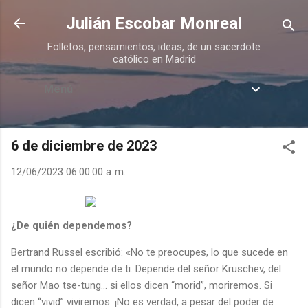
Ir al contenido principal
Julián Escobar Monreal
Folletos, pensamientos, ideas, de un sacerdote
católico en Madrid
Menú
6 de diciembre de 2023
12/06/2023 06:00:00 a. m.
¿De quién dependemos?
Bertrand Russel escribió: «No te preocupes, lo que sucede en
el mundo no depende de ti. Depende del señor Kruschev, del
señor Mao tse-tung… si ellos dicen “morid”, moriremos. Si
dicen “vivid” viviremos. ¡No es verdad, a pesar del poder de