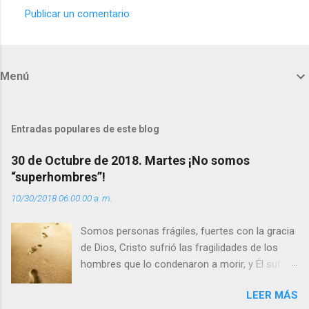
Publicar un comentario
C
o
m
Menú
e
n
t
Entradas populares de este blog
a
30 de Octubre de 2018. Martes ¡No somos
r
“superhombres”!
i
10/30/2018 06:00:00 a. m.
o
s
Somos personas frágiles, fuertes con la gracia
de Dios, Cristo sufrió las fragilidades de los
hombres que lo condenaron a morir, y Él sufrió
como hombre esas fragilidades. ¿Qué nos
LEER MÁS
enseña Jesucristo? Que, si seguimos sus