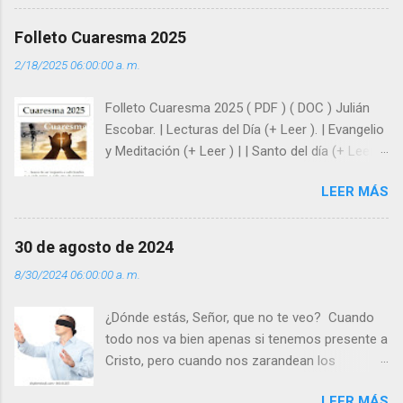
huellas, sin ser superhombres, podemos
afrontar las adversidades con la fuerza y la luz
Folleto Cuaresma 2025
del amor. Sentirse amado es saber que Dios
2/18/2025 06:00:00 a. m.
siempre está pendiente de nosotros. Amar es
hacer que los demás se sientan acompañados
Folleto Cuaresma 2025 ( PDF ) ( DOC ) Julián
y protegidos por nosotros. “ Señor, soy un
Escobar. | Lecturas del Día (+ Leer ). | Evangelio
árbol sin frutos, pero tú me das la savia para
y Meditación (+ Leer ) | | Santo del día (+ Leer )
que al menos mis ramas y hojas den sombra
| Laudes (+ Leer ) | Vísperas (+ Leer ) |
en los días del sol abrasador ”. - ¿Te sientes
LEER MÁS
super hombre? - ¿Superas tu fragilidad con la
gracia de Dios? Julián Escobar. | Lecturas del
Día (+ Leer ). | Evangelio y Meditación (+ Leer ) |
30 de agosto de 2024
| Santo del día (+ Leer ) | Laudes (+ Leer ) |
8/30/2024 06:00:00 a. m.
Vísperas (+ Leer ) |
¿Dónde estás, Señor, que no te veo? Cuando
todo nos va bien apenas si tenemos presente a
Cristo, pero cuando nos zarandean los
“problemas”, con reproche exclamamos:
LEER MÁS