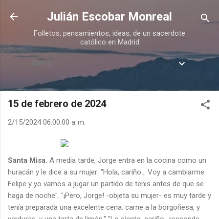
Ir al contenido principal
Julián Escobar Monreal
Folletos, pensamientos, ideas, de un sacerdote
católico en Madrid
Menú
15 de febrero de 2024
2/15/2024 06:00:00 a. m.
Santa Misa.
A media tarde, Jorge entra en la cocina como un
huracán y le dice a su mujer: "Hola, cariño... Voy a cambiarme.
Felipe y yo vamos a jugar un partido de tenis antes de que se
haga de noche". "¡Pero, Jorge! -objeta su mujer- es muy tarde y
tenía preparada una excelente cena: carne a la borgoñesa, y
verduras, y una tarta de limón." "Lo siento, cariño -responde