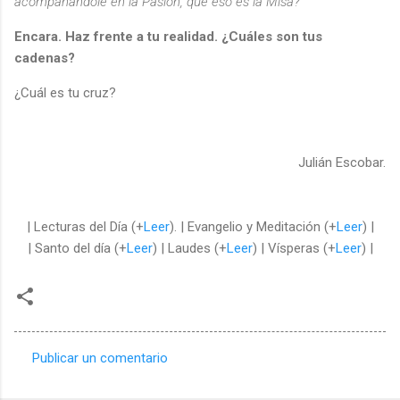
acompañándole en la Pasión, que eso es la Misa?
Encara. Haz frente a tu realidad. ¿Cuáles son tus
cadenas?
¿Cuál es tu cruz?
Julián Escobar.
| Lecturas del Día (+
Leer
). | Evangelio y Meditación (+
Leer
) |
| Santo del día (+
Leer
) | Laudes (+
Leer
) | Vísperas (+
Leer
) |
Publicar un comentario
C