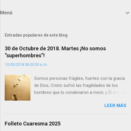
o
m
Menú
e
n
t
Entradas populares de este blog
a
30 de Octubre de 2018. Martes ¡No somos
r
“superhombres”!
i
10/30/2018 06:00:00 a. m.
o
s
Somos personas frágiles, fuertes con la gracia
de Dios, Cristo sufrió las fragilidades de los
hombres que lo condenaron a morir, y Él sufrió
como hombre esas fragilidades. ¿Qué nos
LEER MÁS
enseña Jesucristo? Que, si seguimos sus
huellas, sin ser superhombres, podemos
afrontar las adversidades con la fuerza y la luz
Folleto Cuaresma 2025
del amor. Sentirse amado es saber que Dios