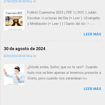
2/18/2025 06:00:00 a. m.
siempre está pendiente de nosotros. Amar es
hacer que los demás se sientan acompañados
Folleto Cuaresma 2025 ( PDF ) ( DOC ) Julián
y protegidos por nosotros. “ Señor, soy un
Escobar. | Lecturas del Día (+ Leer ). | Evangelio
árbol sin frutos, pero tú me das la savia para
y Meditación (+ Leer ) | | Santo del día (+ Leer )
que al menos mis ramas y hojas den sombra
| Laudes (+ Leer ) | Vísperas (+ Leer ) |
en los días del sol abrasador ”. - ¿Te sientes
LEER MÁS
super hombre? - ¿Superas tu fragilidad con la
gracia de Dios? Julián Escobar. | Lecturas del
Día (+ Leer ). | Evangelio y Meditación (+ Leer ) |
30 de agosto de 2024
| Santo del día (+ Leer ) | Laudes (+ Leer ) |
8/30/2024 06:00:00 a. m.
Vísperas (+ Leer ) |
¿Dónde estás, Señor, que no te veo? Cuando
todo nos va bien apenas si tenemos presente a
Cristo, pero cuando nos zarandean los
“problemas”, con reproche exclamamos:
LEER MÁS
“¿Dónde estás, Señor, que no te veo, que me
dejas solo y desamparado con el peso de
tantos problemas?”. Y el Señor nos dirá: No me