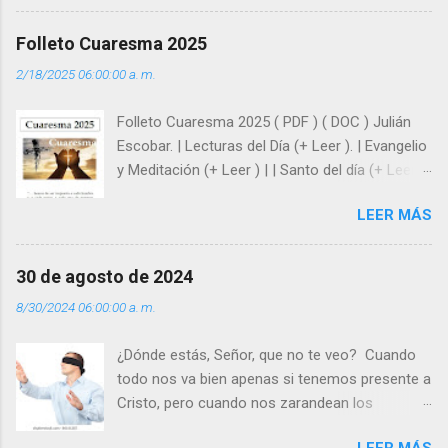
huellas, sin ser superhombres, podemos
afrontar las adversidades con la fuerza y la luz
Folleto Cuaresma 2025
del amor. Sentirse amado es saber que Dios
2/18/2025 06:00:00 a. m.
siempre está pendiente de nosotros. Amar es
hacer que los demás se sientan acompañados
Folleto Cuaresma 2025 ( PDF ) ( DOC ) Julián
y protegidos por nosotros. “ Señor, soy un
Escobar. | Lecturas del Día (+ Leer ). | Evangelio
árbol sin frutos, pero tú me das la savia para
y Meditación (+ Leer ) | | Santo del día (+ Leer )
que al menos mis ramas y hojas den sombra
| Laudes (+ Leer ) | Vísperas (+ Leer ) |
en los días del sol abrasador ”. - ¿Te sientes
LEER MÁS
super hombre? - ¿Superas tu fragilidad con la
gracia de Dios? Julián Escobar. | Lecturas del
Día (+ Leer ). | Evangelio y Meditación (+ Leer ) |
30 de agosto de 2024
| Santo del día (+ Leer ) | Laudes (+ Leer ) |
8/30/2024 06:00:00 a. m.
Vísperas (+ Leer ) |
¿Dónde estás, Señor, que no te veo? Cuando
todo nos va bien apenas si tenemos presente a
Cristo, pero cuando nos zarandean los
“problemas”, con reproche exclamamos:
LEER MÁS