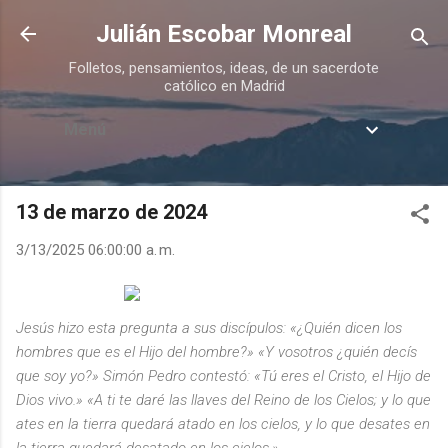
Ir al contenido principal
Julián Escobar Monreal
Folletos, pensamientos, ideas, de un sacerdote
católico en Madrid
Menú
13 de marzo de 2024
3/13/2025 06:00:00 a. m.
Jesús hizo esta pregunta a sus discípulos: «¿Quién dicen los
hombres que es el Hijo del hombre?» «Y vosotros ¿quién decís
que soy yo?» Simón Pedro contestó: «Tú eres el Cristo, el Hijo de
Dios vivo.» «A ti te daré las llaves del Reino de los Cielos; y lo que
ates en la tierra quedará atado en los cielos, y lo que desates en
la tierra quedará desatado en los cielos.»