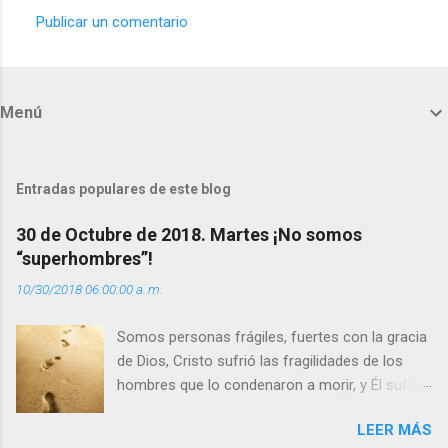
Publicar un comentario
C
o
m
Menú
e
n
t
Entradas populares de este blog
a
30 de Octubre de 2018. Martes ¡No somos
r
“superhombres”!
i
10/30/2018 06:00:00 a. m.
o
s
Somos personas frágiles, fuertes con la gracia
de Dios, Cristo sufrió las fragilidades de los
hombres que lo condenaron a morir, y Él sufrió
como hombre esas fragilidades. ¿Qué nos
LEER MÁS
enseña Jesucristo? Que, si seguimos sus