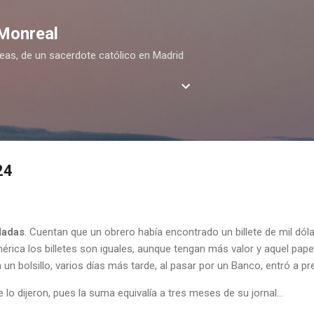
Ir al contenido principal
 Monreal
deas, de un sacerdote católico en Madrid
24
dadas
. Cuentan que un obrero había encontrado un billete de mil dól
rica los billetes son iguales, aunque tengan más valor y aquel pape
un bolsillo, varios días más tarde, al pasar por un Banco, entró a pr
o dijeron, pues la suma equivalía a tres meses de su jornal...