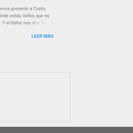
emos presente a Cristo,
nde estás, Señor, que no
 Y el Señor nos dirá: No
Resucitado. No me ves
LEER MÁS
Yo dejo a nadie sólo con
r verme, renueva tu fe para
liz y hacer feliz a los
s útil para ti y los demás?
orazón tiene más fuerza el
...