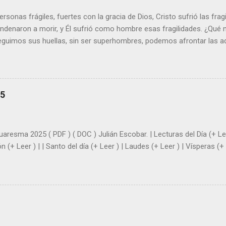
sonas frágiles, fuertes con la gracia de Dios, Cristo sufrió las fra
ondenaron a morir, y Él sufrió como hombre esas fragilidades. ¿Qué
seguimos sus huellas, sin ser superhombres, podemos afrontar las a
el amor. Sentirse amado es saber que Dios siempre está pendiente d
demás se sientan acompañados y protegidos por nosotros. “ Señor, so
me das la savia para que al menos mis ramas y hojas den sombra en 
sientes super hombre? - ¿Superas tu fragilidad con la gracia de Dios?
25
+ Leer ). | Evangelio y Meditación (+ Leer ) | | Santo del día (+ Leer ) 
|
uaresma 2025 ( PDF ) ( DOC ) Julián Escobar. | Lecturas del Día (+ Lee
n (+ Leer ) | | Santo del día (+ Leer ) | Laudes (+ Leer ) | Vísperas (+ 