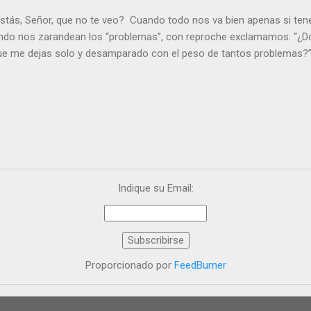
stás, Señor, que no te veo? Cuando todo nos va bien apenas si ten
ndo nos zarandean los “problemas”, con reproche exclamamos: “¿Dó
que me dejas solo y desamparado con el peso de tantos problemas?”.
orque me buscas entre los muertos, en la tumba vacía, y yo estoy 
loras tus problemas y no gozas de la vida. ¿Cómo puedes creer que 
es de la vida? Debes resucitar conmigo. Renueva tus ojos para pode
er más. Hazte preguntas como: - ¿Te despiertas con ánimo, de ser fe
¿Sientes que tu vida tiene sentido? - ¿Valoras lo que haces porque e
ntes fuerte y valiente para vivir la fe en público? - ¿En tu mente y c
e el odio? Si es así, es que Cristo te ha acariciado con su Resurrecc
Indique su Email:
Proporcionado por
FeedBurner
Con la tecnología de Blogger