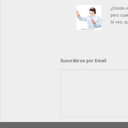
¿Dónde e
pero cua
te veo, 
me ves p
porque l
los dolor
poder cre
demás? - 
Suscribirse por Email
- ¿Te sie
perdón qu