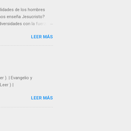
gilidades de los hombres
 nos enseña Jesucristo?
dversidades con la fuerza y
e nosotros. Amar es hacer
LEER MÁS
y un árbol sin frutos,
los días del sol abrasador
 Julián Escobar. | Lecturas
| Laudes (+ Leer ) | Vísperas
r ). | Evangelio y
Leer ) |
LEER MÁS