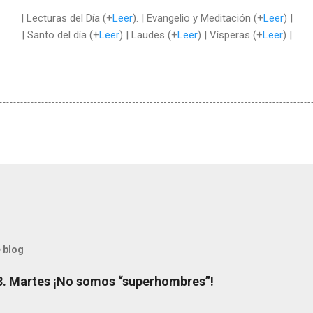
| Lecturas del Día (+
Leer
). | Evangelio y Meditación (+
Leer
) |
| Santo del día (+
Leer
) | Laudes (+
Leer
) | Vísperas (+
Leer
) |
 blog
8. Martes ¡No somos “superhombres”!