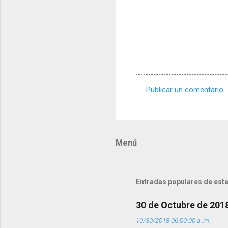
Publicar un comentario
C
o
m
Menú
e
n
t
Entradas populares de este
a
r
30 de Octubre de 201
i
10/30/2018 06:00:00 a. m.