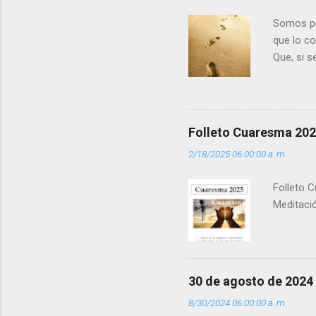
o
s
Somos per
que lo c
Que, si 
la luz d
que los 
pero tú 
”. - ¿Te 
Folleto Cuaresma 20
del Día (
2/18/2025 06:00:00 a. m.
(+ Leer ) 
Folleto C
Meditació
30 de agosto de 2024
8/30/2024 06:00:00 a. m.