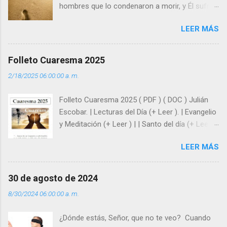
hombres que lo condenaron a morir, y Él sufrió
como hombre esas fragilidades. ¿Qué nos
LEER MÁS
enseña Jesucristo? Que, si seguimos sus
huellas, sin ser superhombres, podemos
afrontar las adversidades con la fuerza y la luz
Folleto Cuaresma 2025
del amor. Sentirse amado es saber que Dios
2/18/2025 06:00:00 a. m.
siempre está pendiente de nosotros. Amar es
hacer que los demás se sientan acompañados
Folleto Cuaresma 2025 ( PDF ) ( DOC ) Julián
y protegidos por nosotros. “ Señor, soy un
Escobar. | Lecturas del Día (+ Leer ). | Evangelio
árbol sin frutos, pero tú me das la savia para
y Meditación (+ Leer ) | | Santo del día (+ Leer )
que al menos mis ramas y hojas den sombra
| Laudes (+ Leer ) | Vísperas (+ Leer ) |
en los días del sol abrasador ”. - ¿Te sientes
LEER MÁS
super hombre? - ¿Superas tu fragilidad con la
gracia de Dios? Julián Escobar. | Lecturas del
Día (+ Leer ). | Evangelio y Meditación (+ Leer ) |
30 de agosto de 2024
| Santo del día (+ Leer ) | Laudes (+ Leer ) |
8/30/2024 06:00:00 a. m.
Vísperas (+ Leer ) |
¿Dónde estás, Señor, que no te veo? Cuando