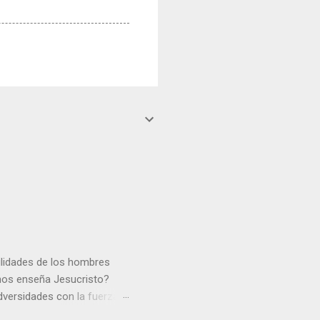
gilidades de los hombres
 nos enseña Jesucristo?
dversidades con la fuerza y
e nosotros. Amar es hacer