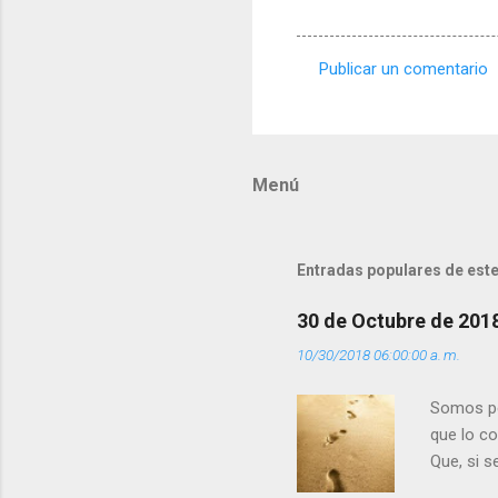
Publicar un comentario
C
o
m
Menú
e
n
t
Entradas populares de este
a
r
30 de Octubre de 201
i
10/30/2018 06:00:00 a. m.
o
s
Somos per
que lo c
Que, si 
la luz d