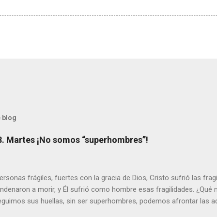
 blog
8. Martes ¡No somos “superhombres”!
sonas frágiles, fuertes con la gracia de Dios, Cristo sufrió las fra
ondenaron a morir, y Él sufrió como hombre esas fragilidades. ¿Qué
seguimos sus huellas, sin ser superhombres, podemos afrontar las a
el amor. Sentirse amado es saber que Dios siempre está pendiente d