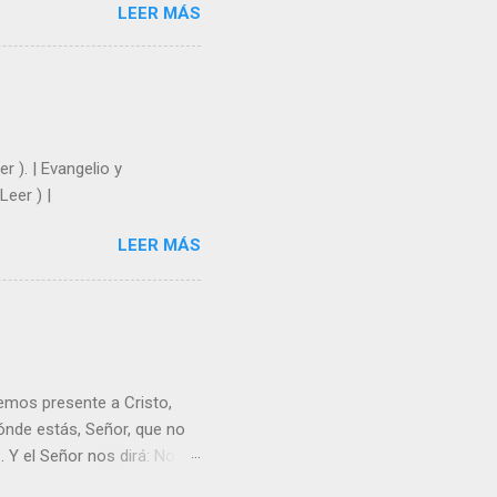
LEER MÁS
y un árbol sin frutos,
los días del sol abrasador
 Julián Escobar. | Lecturas
| Laudes (+ Leer ) | Vísperas
r ). | Evangelio y
Leer ) |
LEER MÁS
emos presente a Cristo,
nde estás, Señor, que no
 Y el Señor nos dirá: No
Resucitado. No me ves