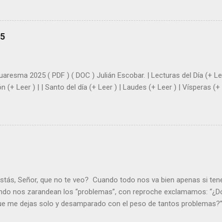
demás se sientan acompañados y protegidos por nosotros. “ Señor, so
me das la savia para que al menos mis ramas y hojas den sombra en 
sientes super hombre? - ¿Superas tu fragilidad con la gracia de Dios?
25
+ Leer ). | Evangelio y Meditación (+ Leer ) | | Santo del día (+ Leer ) 
|
uaresma 2025 ( PDF ) ( DOC ) Julián Escobar. | Lecturas del Día (+ Lee
n (+ Leer ) | | Santo del día (+ Leer ) | Laudes (+ Leer ) | Vísperas (+ 
stás, Señor, que no te veo? Cuando todo nos va bien apenas si ten
ndo nos zarandean los “problemas”, con reproche exclamamos: “¿Dó
que me dejas solo y desamparado con el peso de tantos problemas?”.
orque me buscas entre los muertos, en la tumba vacía, y yo estoy 