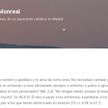
Ir al contenido principal
 Monreal
deas, de un sacerdote católico en Madrid
 nombre y apellidos y te ama tal como eres. No necesitas cambiar p
dos te rechazan, si eres demasiado anciano o enfermo o pobre o ignor
ecados te son perdonados” (Mc 2,5). “No tengas miedo, porque tú eres
mucho” (Is 43,4-5). Él vino a sanar a los enfermos, a perdonar a los 
 paz a los que tienen destrozado el corazón (Cf Lc 4,18; Is 61,1).