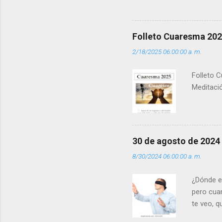
que los 
pero tú 
”. - ¿Te 
Folleto Cuaresma 20
del Día (
2/18/2025 06:00:00 a. m.
(+ Leer ) 
Folleto C
Meditació
30 de agosto de 2024
8/30/2024 06:00:00 a. m.
¿Dónde e
pero cua
te veo, 
me ves p