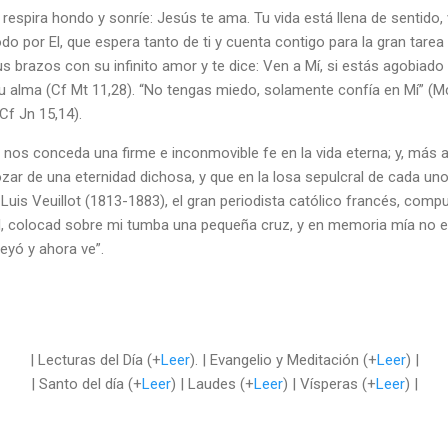
espira hondo y sonríe: Jesús te ama. Tu vida está llena de sentido, va
odo por El, que espera tanto de ti y cuenta contigo para la gran tarea
 brazos con su infinito amor y te dice: Ven a Mí, si estás agobiado
tu alma (Cf Mt 11,28). “No tengas miedo, solamente confía en Mí” (Mc
Cf Jn 15,14).
 nos conceda una firme e inconmovible fe en la vida eterna; y, más 
ar de una eternidad dichosa, y que en la losa sepulcral de cada u
 Luis Veuillot (1813-1883), el gran periodista católico francés, comp
al, colocad sobre mi tumba una pequeña cruz, y en memoria mía no es
eyó y ahora ve”.
| Lecturas del Día (+
Leer
). | Evangelio y Meditación (+
Leer
) |
| Santo del día (+
Leer
) | Laudes (+
Leer
) | Vísperas (+
Leer
) |