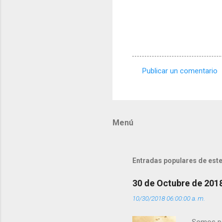
Publicar un comentario
C
o
m
Menú
e
n
t
Entradas populares de este
a
r
30 de Octubre de 201
i
10/30/2018 06:00:00 a. m.
o
s