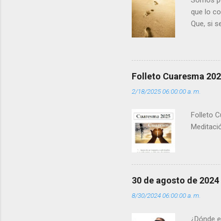
Somos per
que lo c
Que, si 
la luz d
que los 
pero tú 
”. - ¿Te 
Folleto Cuaresma 20
del Día (
2/18/2025 06:00:00 a. m.
(+ Leer ) 
Folleto C
Meditació
30 de agosto de 2024
8/30/2024 06:00:00 a. m.
¿Dónde e