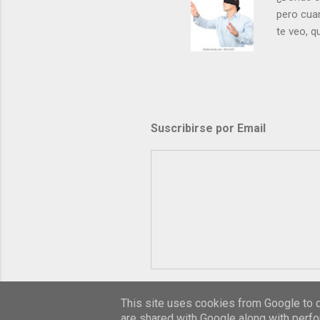
pero cua
te veo, 
me ves p
porque l
los dolor
poder cre
demás? - 
Suscribirse por Email
- ¿Te sie
perdón qu
This site uses cookies from Google to de
are shared with Google along with perfo