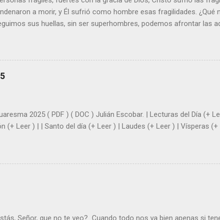
sonas frágiles, fuertes con la gracia de Dios, Cristo sufrió las fra
ondenaron a morir, y Él sufrió como hombre esas fragilidades. ¿Qué
seguimos sus huellas, sin ser superhombres, podemos afrontar las a
el amor. Sentirse amado es saber que Dios siempre está pendiente d
demás se sientan acompañados y protegidos por nosotros. “ Señor, so
me das la savia para que al menos mis ramas y hojas den sombra en 
sientes super hombre? - ¿Superas tu fragilidad con la gracia de Dios?
25
+ Leer ). | Evangelio y Meditación (+ Leer ) | | Santo del día (+ Leer ) 
|
uaresma 2025 ( PDF ) ( DOC ) Julián Escobar. | Lecturas del Día (+ Lee
n (+ Leer ) | | Santo del día (+ Leer ) | Laudes (+ Leer ) | Vísperas (+ 
stás, Señor, que no te veo? Cuando todo nos va bien apenas si ten