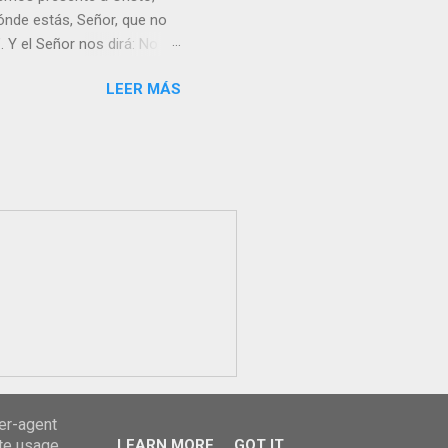
nde estás, Señor, que no
 Y el Señor nos dirá: No
Resucitado. No me ves
LEER MÁS
Yo dejo a nadie sólo con
r verme, renueva tu fe para
liz y hacer feliz a los
s útil para ti y los demás?
orazón tiene más fuerza el
...
ser-agent
ate usage
LEARN MORE
GOT IT