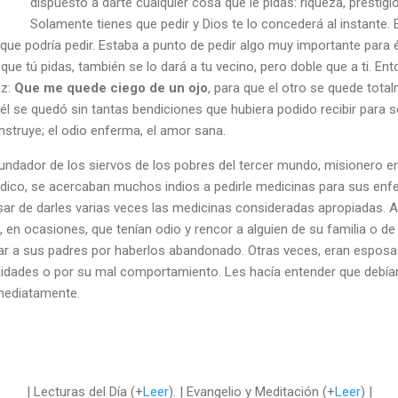
dispuesto a darte cualquier cosa que le pidas: riqueza, prestigi
Solamente tienes que pedir y Dios te lo concederá al instante. E
ue podría pedir. Estaba a punto de pedir algo muy importante para él,
que tú pidas, también se lo dará a tu vecino, pero doble que a ti. E
ez:
Que me quede ciego de un ojo
, para que el otro se quede tota
él se quedó sin tantas bendiciones que hubiera podido recibir para ser
nstruye; el odio enferma, el amor sana.
fundador de los siervos de los pobres del tercer mundo, misionero en 
dico, se acercaban muchos indios a pedirle medicinas para sus en
sar de darles varias veces las medicinas consideradas apropiadas. A
, en ocasiones, que tenían odio y rencor a alguien de su familia o de
ar a sus padres por haberlos abandonado. Otras veces, eran esposa
lidades o por su mal comportamiento. Les hacía entender que debía
mediatamente.
| Lecturas del Día (+
Leer
). | Evangelio y Meditación (+
Leer
) |