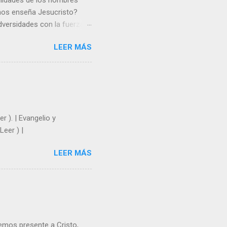
gilidades de los hombres
 nos enseña Jesucristo?
dversidades con la fuerza y
e nosotros. Amar es hacer
LEER MÁS
y un árbol sin frutos,
los días del sol abrasador
 Julián Escobar. | Lecturas
| Laudes (+ Leer ) | Vísperas
r ). | Evangelio y
Leer ) |
LEER MÁS
emos presente a Cristo,