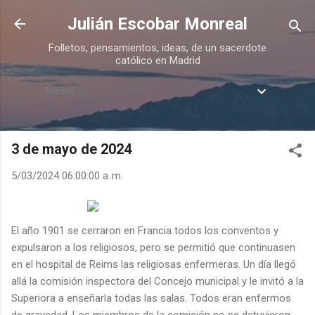
Ir al contenido principal
Julián Escobar Monreal
Folletos, pensamientos, ideas, de un sacerdote
católico en Madrid
Menú
3 de mayo de 2024
5/03/2024 06:00:00 a. m.
El año 1901 se cerraron en Francia todos los conventos y
expulsaron a los religiosos, pero se permitió que continuasen
en el hospital de Reims las religiosas enfermeras. Un día llegó
allá la comisión inspectora del Concejo municipal y le invitó a la
Superiora a enseñarla todas las salas. Todos eran enfermos
de gravedad. Los miembros de la comisión no se detuvieron