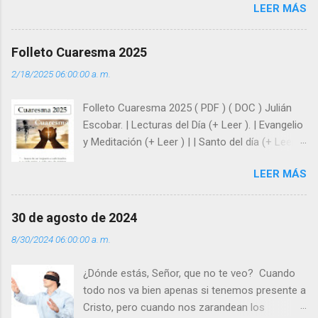
LEER MÁS
enseña Jesucristo? Que, si seguimos sus
huellas, sin ser superhombres, podemos
afrontar las adversidades con la fuerza y la luz
Folleto Cuaresma 2025
del amor. Sentirse amado es saber que Dios
2/18/2025 06:00:00 a. m.
siempre está pendiente de nosotros. Amar es
hacer que los demás se sientan acompañados
Folleto Cuaresma 2025 ( PDF ) ( DOC ) Julián
y protegidos por nosotros. “ Señor, soy un
Escobar. | Lecturas del Día (+ Leer ). | Evangelio
árbol sin frutos, pero tú me das la savia para
y Meditación (+ Leer ) | | Santo del día (+ Leer )
que al menos mis ramas y hojas den sombra
| Laudes (+ Leer ) | Vísperas (+ Leer ) |
en los días del sol abrasador ”. - ¿Te sientes
LEER MÁS
super hombre? - ¿Superas tu fragilidad con la
gracia de Dios? Julián Escobar. | Lecturas del
Día (+ Leer ). | Evangelio y Meditación (+ Leer ) |
30 de agosto de 2024
| Santo del día (+ Leer ) | Laudes (+ Leer ) |
8/30/2024 06:00:00 a. m.
Vísperas (+ Leer ) |
¿Dónde estás, Señor, que no te veo? Cuando
todo nos va bien apenas si tenemos presente a
Cristo, pero cuando nos zarandean los