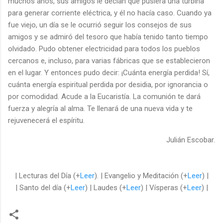
muchos años, sus amigos le decían que pusiera una turbina
para generar corriente eléctrica, y él no hacía caso. Cuando ya
fue viejo, un día se le ocurrió seguir los consejos de sus
amigos y se admiró del tesoro que había tenido tanto tiempo
olvidado. Pudo obtener electricidad para todos los pueblos
cercanos e, incluso, para varias fábricas que se establecieron
en el lugar. Y entonces pudo decir: ¡Cuánta energía perdida! Sí,
cuánta energía espiritual perdida por desidia, por ignorancia o
por comodidad. Acude a la Eucaristía. La comunión te dará
fuerza y alegría al alma. Te llenará de una nueva vida y te
rejuvenecerá el espíritu.
Julián Escobar.
| Lecturas del Día (+
Leer
). | Evangelio y Meditación (+
Leer
) |
| Santo del día (+
Leer
) | Laudes (+
Leer
) | Vísperas (+
Leer
) |