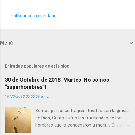
Publicar un comentario
C
o
m
Menú
e
n
t
Entradas populares de este blog
a
30 de Octubre de 2018. Martes ¡No somos
r
“superhombres”!
i
10/30/2018 06:00:00 a. m.
o
s
Somos personas frágiles, fuertes con la gracia
de Dios, Cristo sufrió las fragilidades de los
hombres que lo condenaron a morir, y Él sufrió
como hombre esas fragilidades. ¿Qué nos