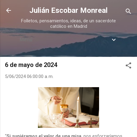
Ir al contenido principal
Julián Escobar Monreal
Folletos, pensamientos, ideas, de un sacerdote
católico en Madrid
Menú
6 de mayo de 2024
5/06/2024 06:00:00 a. m.
“
Si supiéramos el valor de una misa
, nos esforzaríamos