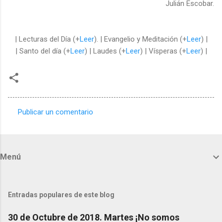
Julián Escobar.
| Lecturas del Día (+
Leer
). | Evangelio y Meditación (+
Leer
) |
| Santo del día (+
Leer
) | Laudes (+
Leer
) | Vísperas (+
Leer
) |
Publicar un comentario
C
o
m
Menú
e
n
t
Entradas populares de este blog
a
30 de Octubre de 2018. Martes ¡No somos
r