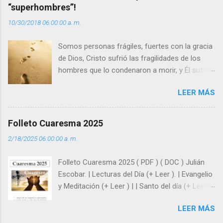
“superhombres”!
i
10/30/2018 06:00:00 a. m.
o
s
Somos personas frágiles, fuertes con la gracia
de Dios, Cristo sufrió las fragilidades de los
hombres que lo condenaron a morir, y Él sufrió
como hombre esas fragilidades. ¿Qué nos
LEER MÁS
enseña Jesucristo? Que, si seguimos sus
huellas, sin ser superhombres, podemos
afrontar las adversidades con la fuerza y la luz
Folleto Cuaresma 2025
del amor. Sentirse amado es saber que Dios
2/18/2025 06:00:00 a. m.
siempre está pendiente de nosotros. Amar es
hacer que los demás se sientan acompañados
Folleto Cuaresma 2025 ( PDF ) ( DOC ) Julián
y protegidos por nosotros. “ Señor, soy un
Escobar. | Lecturas del Día (+ Leer ). | Evangelio
árbol sin frutos, pero tú me das la savia para
y Meditación (+ Leer ) | | Santo del día (+ Leer )
que al menos mis ramas y hojas den sombra
| Laudes (+ Leer ) | Vísperas (+ Leer ) |
en los días del sol abrasador ”. - ¿Te sientes
LEER MÁS
super hombre? - ¿Superas tu fragilidad con la