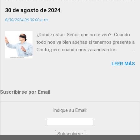
gracia de Dios? Julián Escobar. | Lecturas del
Día (+ Leer ). | Evangelio y Meditación (+ Leer ) |
30 de agosto de 2024
| Santo del día (+ Leer ) | Laudes (+ Leer ) |
8/30/2024 06:00:00 a. m.
Vísperas (+ Leer ) |
¿Dónde estás, Señor, que no te veo? Cuando
todo nos va bien apenas si tenemos presente a
Cristo, pero cuando nos zarandean los
“problemas”, con reproche exclamamos:
LEER MÁS
“¿Dónde estás, Señor, que no te veo, que me
dejas solo y desamparado con el peso de
tantos problemas?”. Y el Señor nos dirá: No me
ves porque me buscas entre los muertos, en la
Suscribirse por Email
tumba vacía, y yo estoy Resucitado. No me ves
porque lloras tus problemas y no gozas de la
vida. ¿Cómo puedes creer que Yo dejo a nadie
Indique su Email:
sólo con los dolores de la vida? Debes
resucitar conmigo. Renueva tus ojos para
poder verme, renueva tu fe para poder creer
más. Hazte preguntas como: - ¿Te despiertas