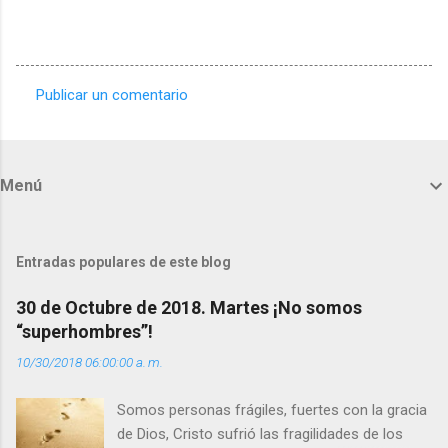
Publicar un comentario
C
o
m
Menú
e
n
t
Entradas populares de este blog
a
30 de Octubre de 2018. Martes ¡No somos
r
“superhombres”!
i
10/30/2018 06:00:00 a. m.
o
s
Somos personas frágiles, fuertes con la gracia
de Dios, Cristo sufrió las fragilidades de los