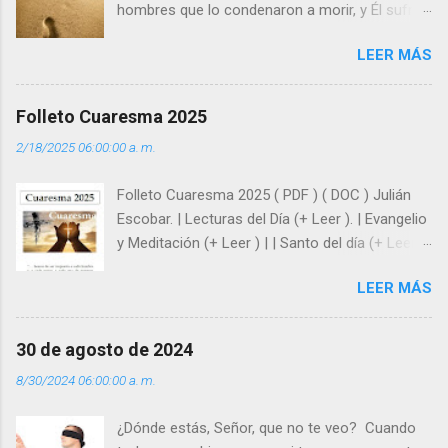
hombres que lo condenaron a morir, y Él sufrió
como hombre esas fragilidades. ¿Qué nos
LEER MÁS
enseña Jesucristo? Que, si seguimos sus
huellas, sin ser superhombres, podemos
afrontar las adversidades con la fuerza y la luz
Folleto Cuaresma 2025
del amor. Sentirse amado es saber que Dios
2/18/2025 06:00:00 a. m.
siempre está pendiente de nosotros. Amar es
hacer que los demás se sientan acompañados
Folleto Cuaresma 2025 ( PDF ) ( DOC ) Julián
y protegidos por nosotros. “ Señor, soy un
Escobar. | Lecturas del Día (+ Leer ). | Evangelio
árbol sin frutos, pero tú me das la savia para
y Meditación (+ Leer ) | | Santo del día (+ Leer )
que al menos mis ramas y hojas den sombra
| Laudes (+ Leer ) | Vísperas (+ Leer ) |
en los días del sol abrasador ”. - ¿Te sientes
LEER MÁS
super hombre? - ¿Superas tu fragilidad con la
gracia de Dios? Julián Escobar. | Lecturas del
Día (+ Leer ). | Evangelio y Meditación (+ Leer ) |
30 de agosto de 2024
| Santo del día (+ Leer ) | Laudes (+ Leer ) |
8/30/2024 06:00:00 a. m.
Vísperas (+ Leer ) |
¿Dónde estás, Señor, que no te veo? Cuando