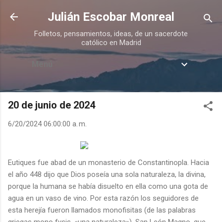
Ir al contenido principal
Julián Escobar Monreal
Folletos, pensamientos, ideas, de un sacerdote
católico en Madrid
Menú
20 de junio de 2024
6/20/2024 06:00:00 a. m.
Eutiques fue abad de un monasterio de Constantinopla. Hacia
el año 448 dijo que Dios poseía una sola naturaleza, la divina,
porque la humana se había disuelto en ella como una gota de
agua en un vaso de vino. Por esta razón los seguidores de
esta herejía fueron llamados monofisitas (de las palabras
griegas mono fysis, «una naturaleza»). San León Magno, que