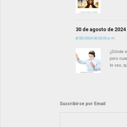
30 de agosto de 2024
8/30/2024 06:00:00 a. m.
¿Dónde e
pero cua
te veo, 
me ves p
porque l
los dolor
poder cre
demás? - 
Suscribirse por Email
- ¿Te sie
perdón qu