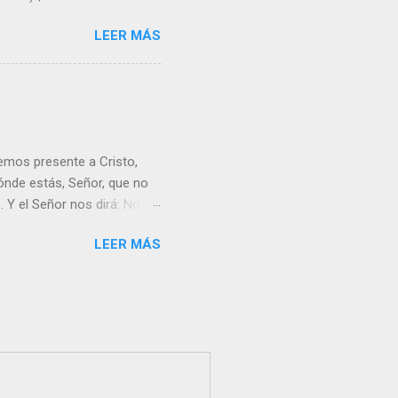
LEER MÁS
emos presente a Cristo,
nde estás, Señor, que no
 Y el Señor nos dirá: No
Resucitado. No me ves
LEER MÁS
Yo dejo a nadie sólo con
r verme, renueva tu fe para
liz y hacer feliz a los
s útil para ti y los demás?
orazón tiene más fuerza el
...