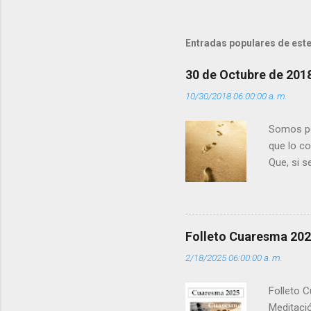
n
t
Entradas populares de este
a
r
30 de Octubre de 201
i
10/30/2018 06:00:00 a. m.
o
s
Somos per
que lo c
Que, si 
la luz d
que los 
pero tú 
”. - ¿Te 
Folleto Cuaresma 20
del Día (
2/18/2025 06:00:00 a. m.
(+ Leer ) 
Folleto C
Meditació