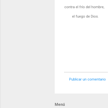
contra el frío del hombre,
el fuego de Dios.
Publicar un comentario
C
o
m
Menú
e