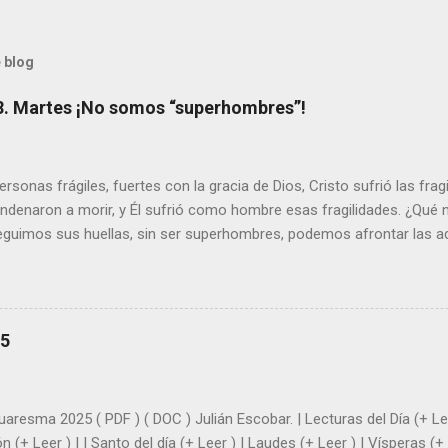
 blog
8. Martes ¡No somos “superhombres”!
sonas frágiles, fuertes con la gracia de Dios, Cristo sufrió las fra
ondenaron a morir, y Él sufrió como hombre esas fragilidades. ¿Qué
seguimos sus huellas, sin ser superhombres, podemos afrontar las a
el amor. Sentirse amado es saber que Dios siempre está pendiente d
demás se sientan acompañados y protegidos por nosotros. “ Señor, so
me das la savia para que al menos mis ramas y hojas den sombra en 
sientes super hombre? - ¿Superas tu fragilidad con la gracia de Dios?
25
+ Leer ). | Evangelio y Meditación (+ Leer ) | | Santo del día (+ Leer ) 
|
uaresma 2025 ( PDF ) ( DOC ) Julián Escobar. | Lecturas del Día (+ Lee
n (+ Leer ) | | Santo del día (+ Leer ) | Laudes (+ Leer ) | Vísperas (+ 