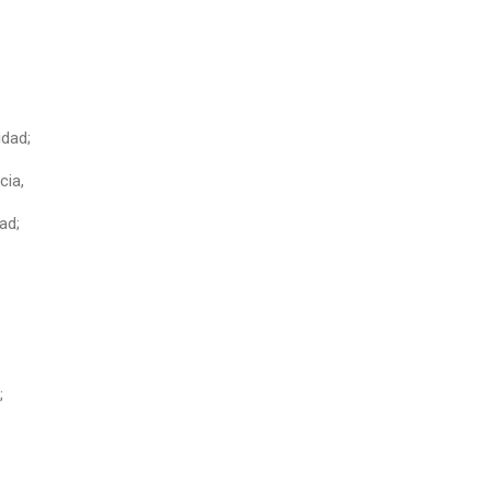
idad;
cia,
ad;
;