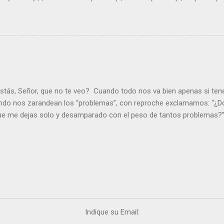
stás, Señor, que no te veo? Cuando todo nos va bien apenas si ten
ndo nos zarandean los “problemas”, con reproche exclamamos: “¿Dó
que me dejas solo y desamparado con el peso de tantos problemas?”.
orque me buscas entre los muertos, en la tumba vacía, y yo estoy 
loras tus problemas y no gozas de la vida. ¿Cómo puedes creer que 
es de la vida? Debes resucitar conmigo. Renueva tus ojos para pode
er más. Hazte preguntas como: - ¿Te despiertas con ánimo, de ser fe
¿Sientes que tu vida tiene sentido? - ¿Valoras lo que haces porque e
ntes fuerte y valiente para vivir la fe en público? - ¿En tu mente y c
e el odio? Si es así, es que Cristo te ha acariciado con su Resurrecc
Indique su Email: