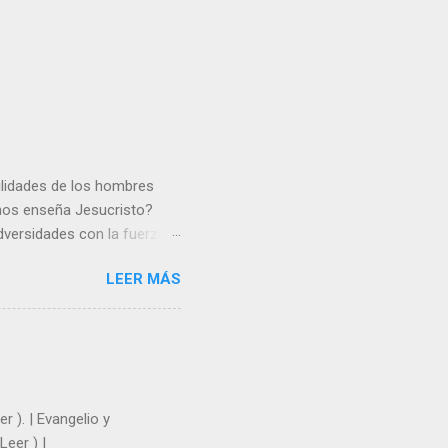
gilidades de los hombres
 nos enseña Jesucristo?
dversidades con la fuerza y
e nosotros. Amar es hacer
LEER MÁS
y un árbol sin frutos,
los días del sol abrasador
 Julián Escobar. | Lecturas
| Laudes (+ Leer ) | Vísperas
r ). | Evangelio y
Leer ) |