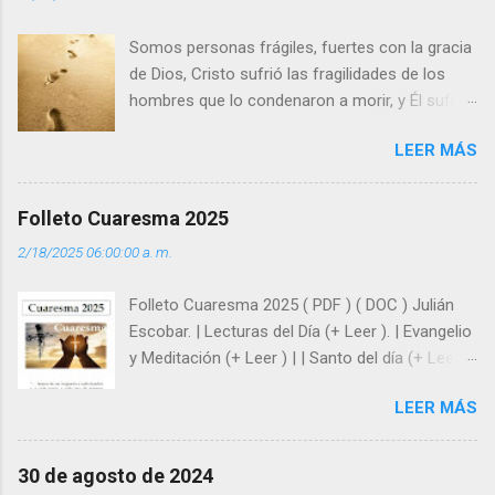
o
s
Somos personas frágiles, fuertes con la gracia
de Dios, Cristo sufrió las fragilidades de los
hombres que lo condenaron a morir, y Él sufrió
como hombre esas fragilidades. ¿Qué nos
LEER MÁS
enseña Jesucristo? Que, si seguimos sus
huellas, sin ser superhombres, podemos
afrontar las adversidades con la fuerza y la luz
Folleto Cuaresma 2025
del amor. Sentirse amado es saber que Dios
2/18/2025 06:00:00 a. m.
siempre está pendiente de nosotros. Amar es
hacer que los demás se sientan acompañados
Folleto Cuaresma 2025 ( PDF ) ( DOC ) Julián
y protegidos por nosotros. “ Señor, soy un
Escobar. | Lecturas del Día (+ Leer ). | Evangelio
árbol sin frutos, pero tú me das la savia para
y Meditación (+ Leer ) | | Santo del día (+ Leer )
que al menos mis ramas y hojas den sombra
| Laudes (+ Leer ) | Vísperas (+ Leer ) |
en los días del sol abrasador ”. - ¿Te sientes
LEER MÁS
super hombre? - ¿Superas tu fragilidad con la
gracia de Dios? Julián Escobar. | Lecturas del
Día (+ Leer ). | Evangelio y Meditación (+ Leer ) |
30 de agosto de 2024