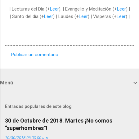
| Lecturas del Día (+
Leer
). | Evangelio y Meditación (+
Leer
) |
| Santo del día (+
Leer
) | Laudes (+
Leer
) | Vísperas (+
Leer
) |
Publicar un comentario
C
o
m
Menú
e
n
t
Entradas populares de este blog
a
30 de Octubre de 2018. Martes ¡No somos
r
“superhombres”!
i
10/30/2018 06:00:00 a. m.