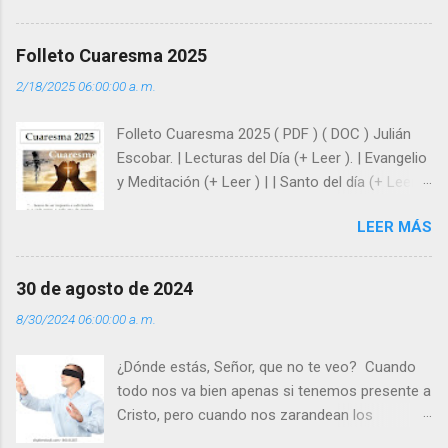
huellas, sin ser superhombres, podemos
afrontar las adversidades con la fuerza y la luz
Folleto Cuaresma 2025
del amor. Sentirse amado es saber que Dios
2/18/2025 06:00:00 a. m.
siempre está pendiente de nosotros. Amar es
hacer que los demás se sientan acompañados
Folleto Cuaresma 2025 ( PDF ) ( DOC ) Julián
y protegidos por nosotros. “ Señor, soy un
Escobar. | Lecturas del Día (+ Leer ). | Evangelio
árbol sin frutos, pero tú me das la savia para
y Meditación (+ Leer ) | | Santo del día (+ Leer )
que al menos mis ramas y hojas den sombra
| Laudes (+ Leer ) | Vísperas (+ Leer ) |
en los días del sol abrasador ”. - ¿Te sientes
LEER MÁS
super hombre? - ¿Superas tu fragilidad con la
gracia de Dios? Julián Escobar. | Lecturas del
Día (+ Leer ). | Evangelio y Meditación (+ Leer ) |
30 de agosto de 2024
| Santo del día (+ Leer ) | Laudes (+ Leer ) |
8/30/2024 06:00:00 a. m.
Vísperas (+ Leer ) |
¿Dónde estás, Señor, que no te veo? Cuando
todo nos va bien apenas si tenemos presente a
Cristo, pero cuando nos zarandean los
“problemas”, con reproche exclamamos: