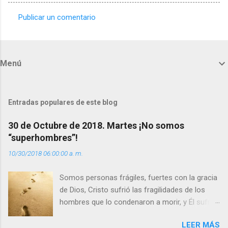
Publicar un comentario
C
o
m
Menú
e
n
t
Entradas populares de este blog
a
30 de Octubre de 2018. Martes ¡No somos
r
“superhombres”!
i
10/30/2018 06:00:00 a. m.
o
s
Somos personas frágiles, fuertes con la gracia
de Dios, Cristo sufrió las fragilidades de los
hombres que lo condenaron a morir, y Él sufrió
como hombre esas fragilidades. ¿Qué nos
LEER MÁS
enseña Jesucristo? Que, si seguimos sus