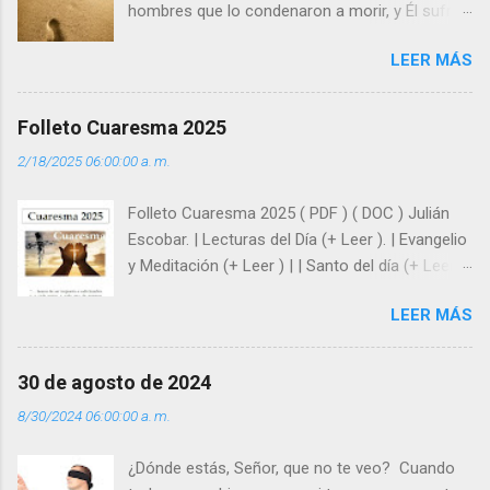
hombres que lo condenaron a morir, y Él sufrió
como hombre esas fragilidades. ¿Qué nos
LEER MÁS
enseña Jesucristo? Que, si seguimos sus
huellas, sin ser superhombres, podemos
afrontar las adversidades con la fuerza y la luz
Folleto Cuaresma 2025
del amor. Sentirse amado es saber que Dios
2/18/2025 06:00:00 a. m.
siempre está pendiente de nosotros. Amar es
hacer que los demás se sientan acompañados
Folleto Cuaresma 2025 ( PDF ) ( DOC ) Julián
y protegidos por nosotros. “ Señor, soy un
Escobar. | Lecturas del Día (+ Leer ). | Evangelio
árbol sin frutos, pero tú me das la savia para
y Meditación (+ Leer ) | | Santo del día (+ Leer )
que al menos mis ramas y hojas den sombra
| Laudes (+ Leer ) | Vísperas (+ Leer ) |
en los días del sol abrasador ”. - ¿Te sientes
LEER MÁS
super hombre? - ¿Superas tu fragilidad con la
gracia de Dios? Julián Escobar. | Lecturas del
Día (+ Leer ). | Evangelio y Meditación (+ Leer ) |
30 de agosto de 2024
| Santo del día (+ Leer ) | Laudes (+ Leer ) |
8/30/2024 06:00:00 a. m.
Vísperas (+ Leer ) |
¿Dónde estás, Señor, que no te veo? Cuando