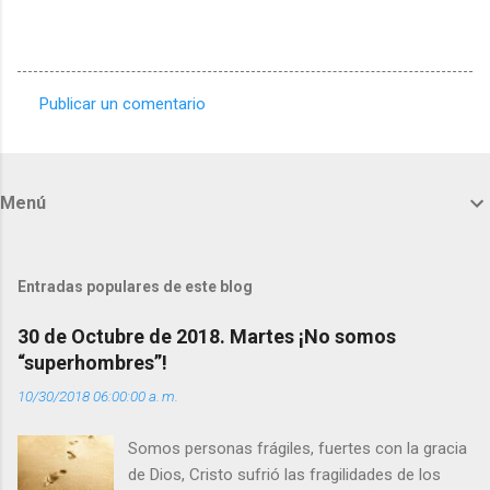
Publicar un comentario
C
o
m
Menú
e
n
t
Entradas populares de este blog
a
30 de Octubre de 2018. Martes ¡No somos
r
“superhombres”!
i
10/30/2018 06:00:00 a. m.
o
s
Somos personas frágiles, fuertes con la gracia
de Dios, Cristo sufrió las fragilidades de los