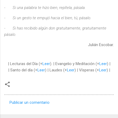
-
Si una palabra te hizo bien, repítela, pásala.
-
Si un gesto te empujó hacia el bien, tú, pásalo.
-
Si has recibido algún don gratuitamente, gratuitamente
pásalo.
Julián Escobar.
| Lecturas del Día (+
Leer
). | Evangelio y Meditación (+
Leer
) |
| Santo del día (+
Leer
) | Laudes (+
Leer
) | Vísperas (+
Leer
) |
Publicar un comentario
C
o