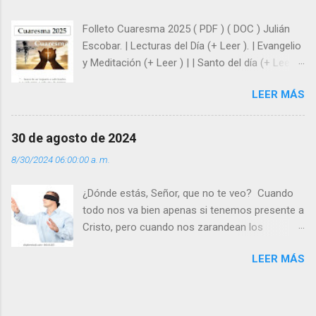
siempre está pendiente de nosotros. Amar es
hacer que los demás se sientan acompañados
Folleto Cuaresma 2025 ( PDF ) ( DOC ) Julián
y protegidos por nosotros. “ Señor, soy un
Escobar. | Lecturas del Día (+ Leer ). | Evangelio
árbol sin frutos, pero tú me das la savia para
y Meditación (+ Leer ) | | Santo del día (+ Leer )
que al menos mis ramas y hojas den sombra
| Laudes (+ Leer ) | Vísperas (+ Leer ) |
en los días del sol abrasador ”. - ¿Te sientes
LEER MÁS
super hombre? - ¿Superas tu fragilidad con la
gracia de Dios? Julián Escobar. | Lecturas del
Día (+ Leer ). | Evangelio y Meditación (+ Leer ) |
30 de agosto de 2024
| Santo del día (+ Leer ) | Laudes (+ Leer ) |
8/30/2024 06:00:00 a. m.
Vísperas (+ Leer ) |
¿Dónde estás, Señor, que no te veo? Cuando
todo nos va bien apenas si tenemos presente a
Cristo, pero cuando nos zarandean los
“problemas”, con reproche exclamamos:
LEER MÁS
“¿Dónde estás, Señor, que no te veo, que me
dejas solo y desamparado con el peso de
tantos problemas?”. Y el Señor nos dirá: No me
ves porque me buscas entre los muertos, en la