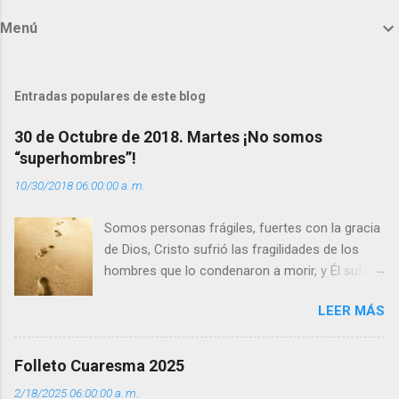
m
Menú
e
n
t
Entradas populares de este blog
a
30 de Octubre de 2018. Martes ¡No somos
r
“superhombres”!
i
10/30/2018 06:00:00 a. m.
o
s
Somos personas frágiles, fuertes con la gracia
de Dios, Cristo sufrió las fragilidades de los
hombres que lo condenaron a morir, y Él sufrió
como hombre esas fragilidades. ¿Qué nos
LEER MÁS
enseña Jesucristo? Que, si seguimos sus
huellas, sin ser superhombres, podemos
afrontar las adversidades con la fuerza y la luz
Folleto Cuaresma 2025
del amor. Sentirse amado es saber que Dios
2/18/2025 06:00:00 a. m.