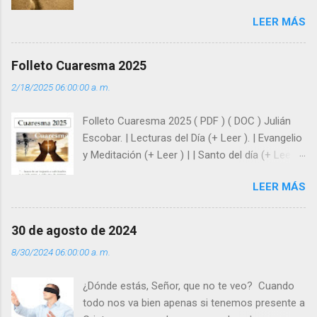
como hombre esas fragilidades. ¿Qué nos
LEER MÁS
enseña Jesucristo? Que, si seguimos sus
huellas, sin ser superhombres, podemos
afrontar las adversidades con la fuerza y la luz
Folleto Cuaresma 2025
del amor. Sentirse amado es saber que Dios
2/18/2025 06:00:00 a. m.
siempre está pendiente de nosotros. Amar es
hacer que los demás se sientan acompañados
Folleto Cuaresma 2025 ( PDF ) ( DOC ) Julián
y protegidos por nosotros. “ Señor, soy un
Escobar. | Lecturas del Día (+ Leer ). | Evangelio
árbol sin frutos, pero tú me das la savia para
y Meditación (+ Leer ) | | Santo del día (+ Leer )
que al menos mis ramas y hojas den sombra
| Laudes (+ Leer ) | Vísperas (+ Leer ) |
en los días del sol abrasador ”. - ¿Te sientes
LEER MÁS
super hombre? - ¿Superas tu fragilidad con la
gracia de Dios? Julián Escobar. | Lecturas del
Día (+ Leer ). | Evangelio y Meditación (+ Leer ) |
30 de agosto de 2024
| Santo del día (+ Leer ) | Laudes (+ Leer ) |
8/30/2024 06:00:00 a. m.
Vísperas (+ Leer ) |
¿Dónde estás, Señor, que no te veo? Cuando
todo nos va bien apenas si tenemos presente a