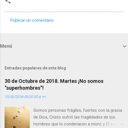
Publicar un comentario
C
o
m
Menú
e
n
t
Entradas populares de este blog
a
30 de Octubre de 2018. Martes ¡No somos
r
“superhombres”!
i
10/30/2018 06:00:00 a. m.
o
s
Somos personas frágiles, fuertes con la gracia
de Dios, Cristo sufrió las fragilidades de los
hombres que lo condenaron a morir, y Él sufrió