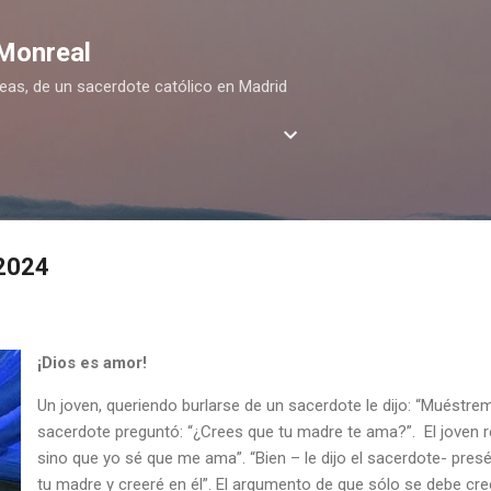
Ir al contenido principal
 Monreal
deas, de un sacerdote católico en Madrid
 2024
¡Dios es amor!
Un joven, queriendo burlarse de un sacerdote le dijo: “Muéstreme
sacerdote preguntó: “¿Crees que tu madre te ama?”. El joven r
sino que yo sé que me ama”. “Bien – le dijo el sacerdote- pres
tu madre y creeré en él”. El argumento de que sólo se debe cre