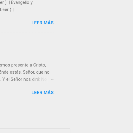
r ). | Evangelio y
Leer ) |
LEER MÁS
emos presente a Cristo,
nde estás, Señor, que no
 Y el Señor nos dirá: No
Resucitado. No me ves
LEER MÁS
Yo dejo a nadie sólo con
r verme, renueva tu fe para
liz y hacer feliz a los
s útil para ti y los demás?
orazón tiene más fuerza el
...