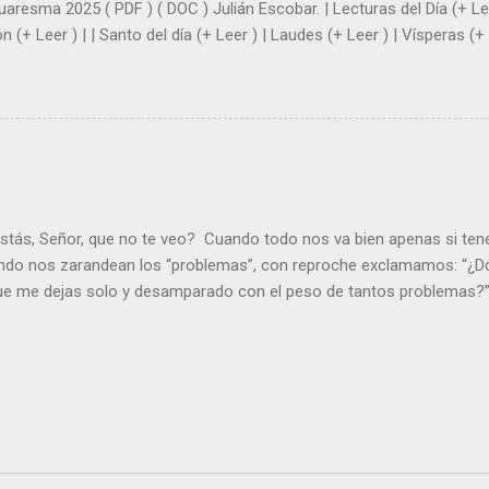
uaresma 2025 ( PDF ) ( DOC ) Julián Escobar. | Lecturas del Día (+ Lee
n (+ Leer ) | | Santo del día (+ Leer ) | Laudes (+ Leer ) | Vísperas (+ 
stás, Señor, que no te veo? Cuando todo nos va bien apenas si ten
ndo nos zarandean los “problemas”, con reproche exclamamos: “¿Dó
que me dejas solo y desamparado con el peso de tantos problemas?”.
orque me buscas entre los muertos, en la tumba vacía, y yo estoy 
loras tus problemas y no gozas de la vida. ¿Cómo puedes creer que 
es de la vida? Debes resucitar conmigo. Renueva tus ojos para pode
er más. Hazte preguntas como: - ¿Te despiertas con ánimo, de ser fe
¿Sientes que tu vida tiene sentido? - ¿Valoras lo que haces porque e
ntes fuerte y valiente para vivir la fe en público? - ¿En tu mente y c
e el odio? Si es así, es que Cristo te ha acariciado con su Resurrecc