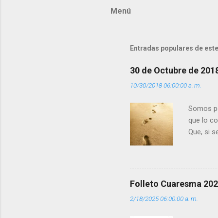
Menú
e
n
t
Entradas populares de este
a
r
30 de Octubre de 201
i
10/30/2018 06:00:00 a. m.
o
s
Somos per
que lo c
Que, si 
la luz d
que los 
pero tú 
”. - ¿Te 
Folleto Cuaresma 20
del Día (
2/18/2025 06:00:00 a. m.
(+ Leer ) 