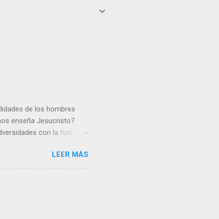
gilidades de los hombres
 nos enseña Jesucristo?
dversidades con la fuerza y
e nosotros. Amar es hacer
LEER MÁS
y un árbol sin frutos,
los días del sol abrasador
 Julián Escobar. | Lecturas
| Laudes (+ Leer ) | Vísperas