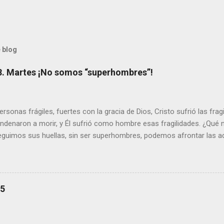
 blog
8. Martes ¡No somos “superhombres”!
sonas frágiles, fuertes con la gracia de Dios, Cristo sufrió las fra
ondenaron a morir, y Él sufrió como hombre esas fragilidades. ¿Qué
seguimos sus huellas, sin ser superhombres, podemos afrontar las a
el amor. Sentirse amado es saber que Dios siempre está pendiente d
demás se sientan acompañados y protegidos por nosotros. “ Señor, so
me das la savia para que al menos mis ramas y hojas den sombra en 
sientes super hombre? - ¿Superas tu fragilidad con la gracia de Dios?
25
+ Leer ). | Evangelio y Meditación (+ Leer ) | | Santo del día (+ Leer ) 
|