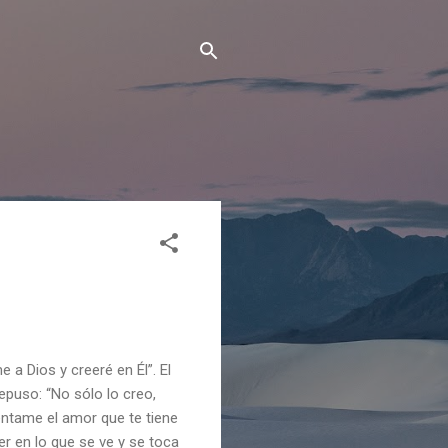
 a Dios y creeré en Él”. El
epuso: “No sólo lo creo,
éntame el amor que te tiene
er en lo que se ve y se toca