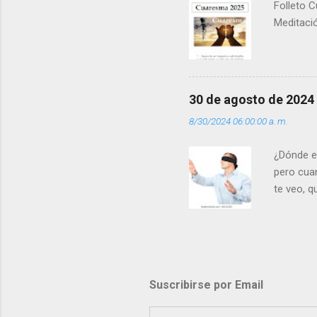
Folleto C
Meditació
30 de agosto de 2024
8/30/2024 06:00:00 a. m.
¿Dónde e
pero cua
te veo, 
me ves p
porque l
los dolor
poder cre
demás? - 
Suscribirse por Email
- ¿Te sie
perdón qu