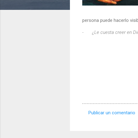
persona puede hacerlo visib
-
¿Le cuesta creer en D
Publicar un comentario
C
o
m