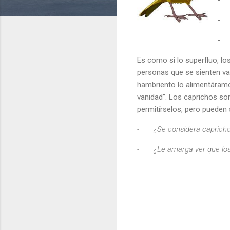
-
-
Es como sí lo superfluo, lo
personas que se sienten vac
hambriento lo alimentáram
vanidad”. Los caprichos so
permitírselos, pero pueden 
-
¿Se considera caprich
-
¿Le amarga ver que lo