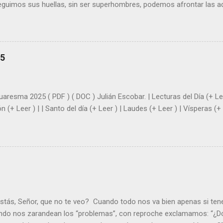
seguimos sus huellas, sin ser superhombres, podemos afrontar las a
el amor. Sentirse amado es saber que Dios siempre está pendiente d
demás se sientan acompañados y protegidos por nosotros. “ Señor, so
me das la savia para que al menos mis ramas y hojas den sombra en 
sientes super hombre? - ¿Superas tu fragilidad con la gracia de Dios?
25
+ Leer ). | Evangelio y Meditación (+ Leer ) | | Santo del día (+ Leer ) 
|
uaresma 2025 ( PDF ) ( DOC ) Julián Escobar. | Lecturas del Día (+ Lee
n (+ Leer ) | | Santo del día (+ Leer ) | Laudes (+ Leer ) | Vísperas (+ 
stás, Señor, que no te veo? Cuando todo nos va bien apenas si ten
ndo nos zarandean los “problemas”, con reproche exclamamos: “¿Dó