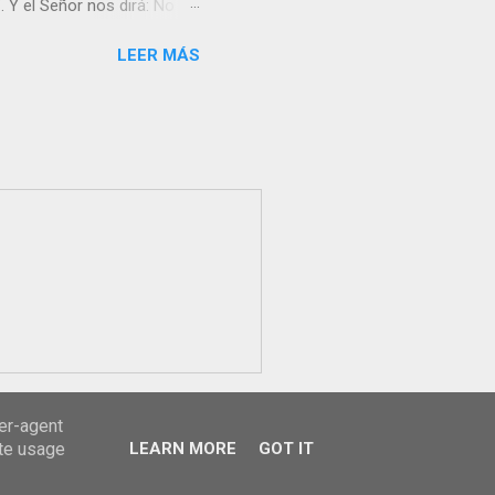
 Y el Señor nos dirá: No
Resucitado. No me ves
LEER MÁS
Yo dejo a nadie sólo con
r verme, renueva tu fe para
liz y hacer feliz a los
s útil para ti y los demás?
orazón tiene más fuerza el
...
ser-agent
ate usage
LEARN MORE
GOT IT