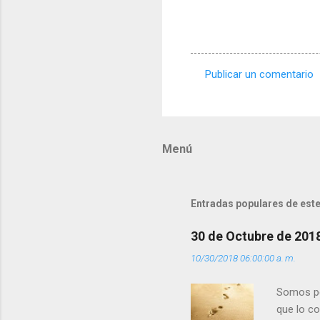
Publicar un comentario
C
o
m
Menú
e
n
t
Entradas populares de este
a
r
30 de Octubre de 201
i
10/30/2018 06:00:00 a. m.
o
s
Somos per
que lo c