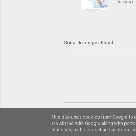
te veo, 
me ves p
porque l
los dolor
poder cre
demás? - 
Suscribirse por Email
- ¿Te sie
perdón qu
This site uses cookies from Google to de
are shared with Google along with perfo
statistics, and to detect and address ab