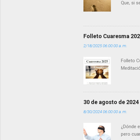
Que, si 
la luz d
que los 
pero tú 
”. - ¿Te 
Folleto Cuaresma 20
del Día (
2/18/2025 06:00:00 a. m.
(+ Leer ) 
Folleto C
Meditació
30 de agosto de 2024
8/30/2024 06:00:00 a. m.
¿Dónde e
pero cua