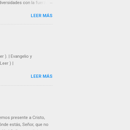
dversidades con la fuerza y
e nosotros. Amar es hacer
LEER MÁS
y un árbol sin frutos,
los días del sol abrasador
 Julián Escobar. | Lecturas
| Laudes (+ Leer ) | Vísperas
r ). | Evangelio y
Leer ) |
LEER MÁS
emos presente a Cristo,
nde estás, Señor, que no