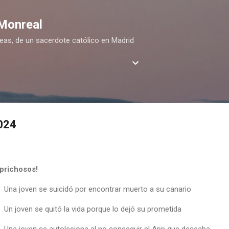
Ir al contenido principal
 Monreal
deas, de un sacerdote católico en Madrid
2024
prichosos!
Una joven se suicidó por encontrar muerto a su canario
Un joven se quitó la vida porque lo dejó su prometida
Una joven se autolesiona al no conseguir el App que deseaba