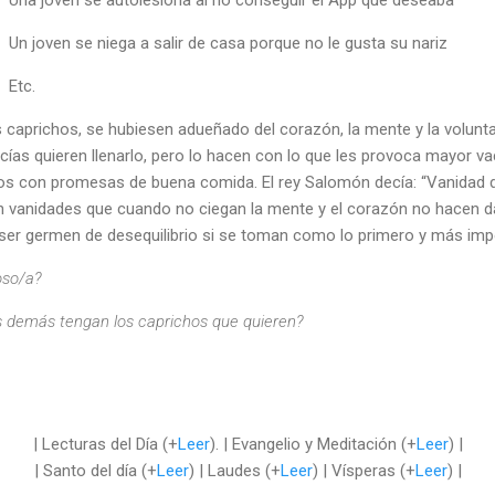
Un joven se niega a salir de casa porque no le gusta su nariz
Etc.
s caprichos, se hubiesen adueñado del corazón, la mente y la volunt
ías quieren llenarlo, pero lo hacen con lo que les provoca mayor va
os con promesas de buena comida. El rey Salomón decía: “Vanidad 
n vanidades que cuando no ciegan la mente y el corazón no hacen d
ser germen de desequilibrio si se toman como lo primero y más impo
oso/a?
s demás tengan los caprichos que quieren?
| Lecturas del Día (+
Leer
). | Evangelio y Meditación (+
Leer
) |
| Santo del día (+
Leer
) | Laudes (+
Leer
) | Vísperas (+
Leer
) |