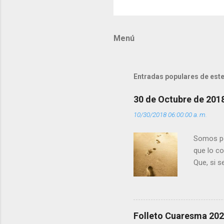
o
m
Menú
e
n
t
Entradas populares de este
a
r
30 de Octubre de 201
i
10/30/2018 06:00:00 a. m.
o
s
Somos per
que lo c
Que, si 
la luz d
que los 
pero tú 
”. - ¿Te 
Folleto Cuaresma 20
del Día (