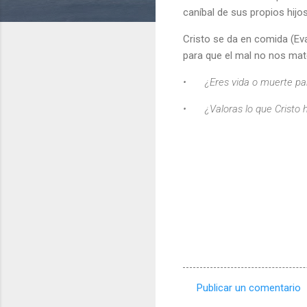
caníbal de sus propios hij
Cristo se da en comida (Eva
para que el mal no nos mat
•
¿Eres vida o muerte p
•
¿Valoras lo que Cristo 
Publicar un comentario
C