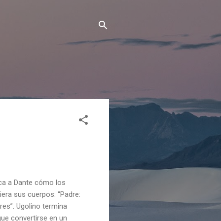
lica a Dante cómo los
iera sus cuerpos: “Padre:
res”. Ugolino termina
que convertirse en un