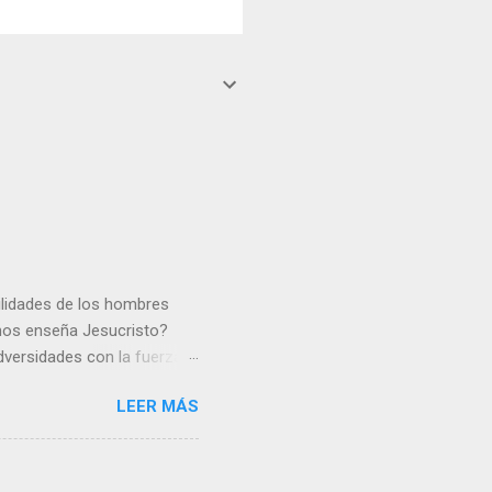
gilidades de los hombres
 nos enseña Jesucristo?
dversidades con la fuerza y
e nosotros. Amar es hacer
LEER MÁS
y un árbol sin frutos,
los días del sol abrasador
 Julián Escobar. | Lecturas
| Laudes (+ Leer ) | Vísperas