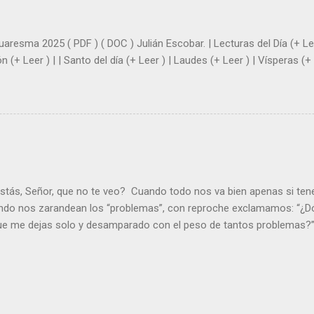
|
uaresma 2025 ( PDF ) ( DOC ) Julián Escobar. | Lecturas del Día (+ Lee
n (+ Leer ) | | Santo del día (+ Leer ) | Laudes (+ Leer ) | Vísperas (+ 
stás, Señor, que no te veo? Cuando todo nos va bien apenas si ten
ndo nos zarandean los “problemas”, con reproche exclamamos: “¿Dó
que me dejas solo y desamparado con el peso de tantos problemas?”.
orque me buscas entre los muertos, en la tumba vacía, y yo estoy 
loras tus problemas y no gozas de la vida. ¿Cómo puedes creer que 
es de la vida? Debes resucitar conmigo. Renueva tus ojos para pode
er más. Hazte preguntas como: - ¿Te despiertas con ánimo, de ser fe
¿Sientes que tu vida tiene sentido? - ¿Valoras lo que haces porque e