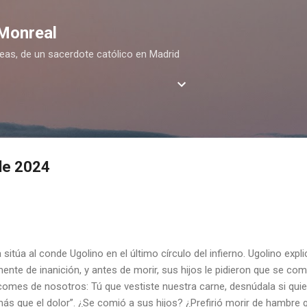
Ir al contenido principal
 Monreal
deas, de un sacerdote católico en Madrid
de 2024
sitúa al conde Ugolino en el último círculo del infierno. Ugolino exp
ente de inanición, y antes de morir, sus hijos le pidieron que se com
comes de nosotros: Tú que vestiste nuestra carne, desnúdala si quie
ás que el dolor”. ¿Se comió a sus hijos? ¿Prefirió morir de hambre 