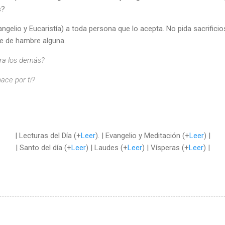
os?
ngelio y Eucaristía) a toda persona que lo acepta. No pida sacrificio
e de hambre alguna.
ara los demás?
hace por ti?
| Lecturas del Día (+
Leer
). | Evangelio y Meditación (+
Leer
) |
| Santo del día (+
Leer
) | Laudes (+
Leer
) | Vísperas (+
Leer
) |