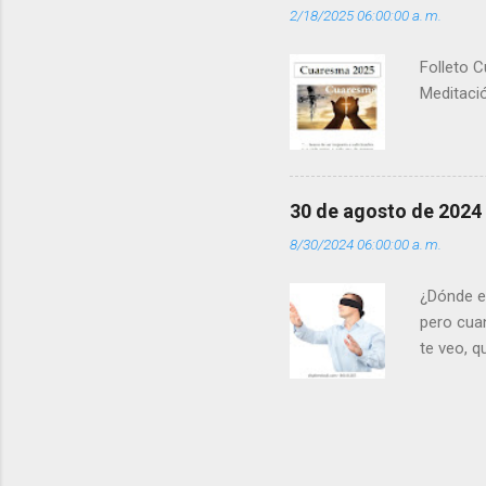
2/18/2025 06:00:00 a. m.
(+ Leer ) 
Folleto C
Meditació
30 de agosto de 2024
8/30/2024 06:00:00 a. m.
¿Dónde e
pero cua
te veo, 
me ves p
porque l
los dolor
poder cre
demás? - 