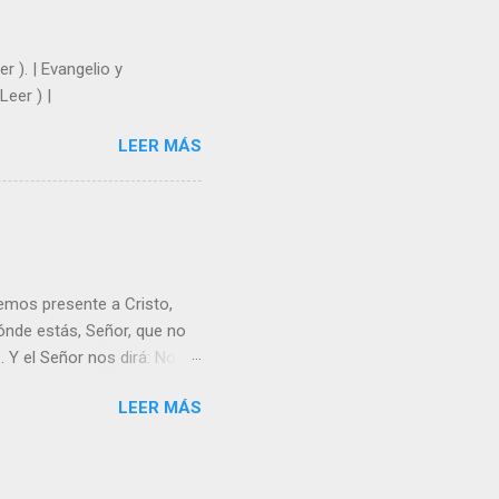
r ). | Evangelio y
Leer ) |
LEER MÁS
emos presente a Cristo,
nde estás, Señor, que no
 Y el Señor nos dirá: No
Resucitado. No me ves
LEER MÁS
Yo dejo a nadie sólo con
r verme, renueva tu fe para
liz y hacer feliz a los
s útil para ti y los demás?