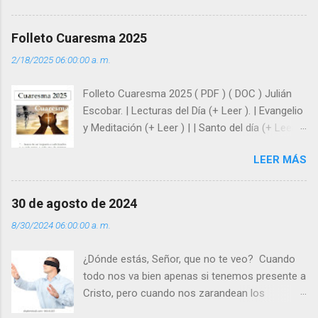
huellas, sin ser superhombres, podemos
afrontar las adversidades con la fuerza y la luz
Folleto Cuaresma 2025
del amor. Sentirse amado es saber que Dios
2/18/2025 06:00:00 a. m.
siempre está pendiente de nosotros. Amar es
hacer que los demás se sientan acompañados
Folleto Cuaresma 2025 ( PDF ) ( DOC ) Julián
y protegidos por nosotros. “ Señor, soy un
Escobar. | Lecturas del Día (+ Leer ). | Evangelio
árbol sin frutos, pero tú me das la savia para
y Meditación (+ Leer ) | | Santo del día (+ Leer )
que al menos mis ramas y hojas den sombra
| Laudes (+ Leer ) | Vísperas (+ Leer ) |
en los días del sol abrasador ”. - ¿Te sientes
LEER MÁS
super hombre? - ¿Superas tu fragilidad con la
gracia de Dios? Julián Escobar. | Lecturas del
Día (+ Leer ). | Evangelio y Meditación (+ Leer ) |
30 de agosto de 2024
| Santo del día (+ Leer ) | Laudes (+ Leer ) |
8/30/2024 06:00:00 a. m.
Vísperas (+ Leer ) |
¿Dónde estás, Señor, que no te veo? Cuando
todo nos va bien apenas si tenemos presente a
Cristo, pero cuando nos zarandean los
“problemas”, con reproche exclamamos: