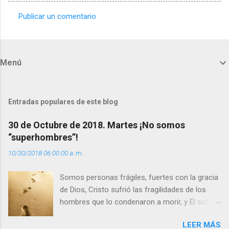
Publicar un comentario
C
o
m
Menú
e
n
t
Entradas populares de este blog
a
30 de Octubre de 2018. Martes ¡No somos
r
“superhombres”!
i
10/30/2018 06:00:00 a. m.
o
s
Somos personas frágiles, fuertes con la gracia
de Dios, Cristo sufrió las fragilidades de los
hombres que lo condenaron a morir, y Él sufrió
como hombre esas fragilidades. ¿Qué nos
LEER MÁS
enseña Jesucristo? Que, si seguimos sus