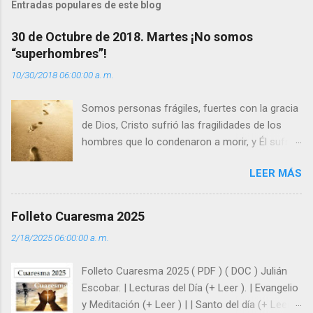
t
Entradas populares de este blog
a
30 de Octubre de 2018. Martes ¡No somos
r
“superhombres”!
i
10/30/2018 06:00:00 a. m.
o
s
Somos personas frágiles, fuertes con la gracia
de Dios, Cristo sufrió las fragilidades de los
hombres que lo condenaron a morir, y Él sufrió
como hombre esas fragilidades. ¿Qué nos
LEER MÁS
enseña Jesucristo? Que, si seguimos sus
huellas, sin ser superhombres, podemos
afrontar las adversidades con la fuerza y la luz
Folleto Cuaresma 2025
del amor. Sentirse amado es saber que Dios
2/18/2025 06:00:00 a. m.
siempre está pendiente de nosotros. Amar es
hacer que los demás se sientan acompañados
Folleto Cuaresma 2025 ( PDF ) ( DOC ) Julián
y protegidos por nosotros. “ Señor, soy un
Escobar. | Lecturas del Día (+ Leer ). | Evangelio
árbol sin frutos, pero tú me das la savia para
y Meditación (+ Leer ) | | Santo del día (+ Leer )
que al menos mis ramas y hojas den sombra