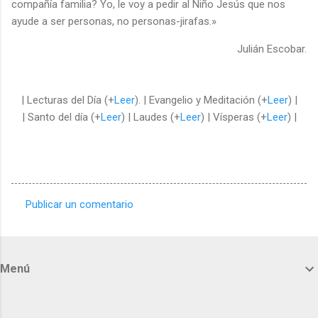
compañía familia? Yo, le voy a pedir al Niño Jesús que nos
ayude a ser personas, no personas-jirafas.»
Julián Escobar.
| Lecturas del Día (+
Leer
). | Evangelio y Meditación (+
Leer
) |
| Santo del día (+
Leer
) | Laudes (+
Leer
) | Vísperas (+
Leer
) |
Publicar un comentario
C
o
m
Menú
e
n