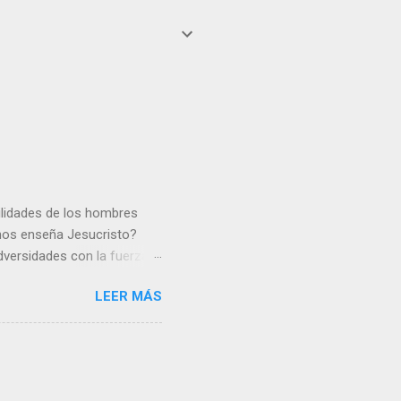
gilidades de los hombres
 nos enseña Jesucristo?
dversidades con la fuerza y
e nosotros. Amar es hacer
LEER MÁS
y un árbol sin frutos,
los días del sol abrasador
 Julián Escobar. | Lecturas
| Laudes (+ Leer ) | Vísperas