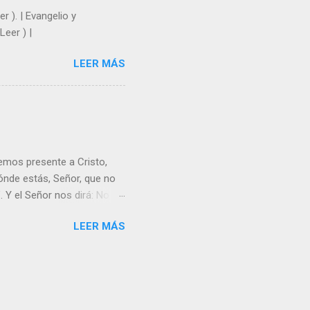
r ). | Evangelio y
Leer ) |
LEER MÁS
emos presente a Cristo,
nde estás, Señor, que no
 Y el Señor nos dirá: No
Resucitado. No me ves
LEER MÁS
Yo dejo a nadie sólo con
r verme, renueva tu fe para
liz y hacer feliz a los
s útil para ti y los demás?
orazón tiene más fuerza el