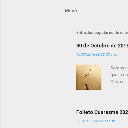
m
Menú
e
n
t
Entradas populares de este
a
r
30 de Octubre de 201
i
10/30/2018 06:00:00 a. m.
o
s
Somos per
que lo c
Que, si 
la luz d
que los 
pero tú 
”. - ¿Te 
Folleto Cuaresma 20
del Día (
2/18/2025 06:00:00 a. m.
(+ Leer ) 