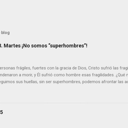
 blog
8. Martes ¡No somos “superhombres”!
sonas frágiles, fuertes con la gracia de Dios, Cristo sufrió las fra
ondenaron a morir, y Él sufrió como hombre esas fragilidades. ¿Qué
seguimos sus huellas, sin ser superhombres, podemos afrontar las a
el amor. Sentirse amado es saber que Dios siempre está pendiente d
demás se sientan acompañados y protegidos por nosotros. “ Señor, so
me das la savia para que al menos mis ramas y hojas den sombra en 
sientes super hombre? - ¿Superas tu fragilidad con la gracia de Dios?
25
+ Leer ). | Evangelio y Meditación (+ Leer ) | | Santo del día (+ Leer ) 
|