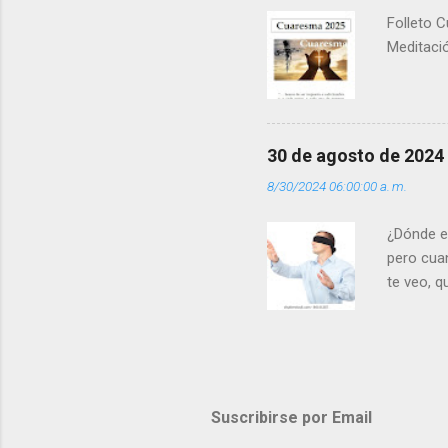
Folleto C
Meditació
30 de agosto de 2024
8/30/2024 06:00:00 a. m.
¿Dónde e
pero cua
te veo, 
me ves p
porque l
los dolor
poder cre
demás? - 
Suscribirse por Email
- ¿Te sie