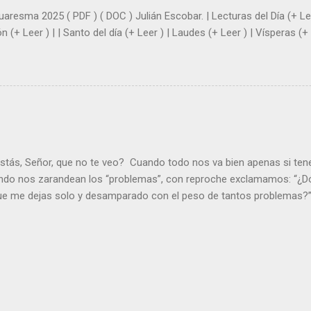
uaresma 2025 ( PDF ) ( DOC ) Julián Escobar. | Lecturas del Día (+ Lee
n (+ Leer ) | | Santo del día (+ Leer ) | Laudes (+ Leer ) | Vísperas (+ 
stás, Señor, que no te veo? Cuando todo nos va bien apenas si ten
ndo nos zarandean los “problemas”, con reproche exclamamos: “¿Dó
que me dejas solo y desamparado con el peso de tantos problemas?”.
orque me buscas entre los muertos, en la tumba vacía, y yo estoy 
loras tus problemas y no gozas de la vida. ¿Cómo puedes creer que 
es de la vida? Debes resucitar conmigo. Renueva tus ojos para pode
er más. Hazte preguntas como: - ¿Te despiertas con ánimo, de ser fe
¿Sientes que tu vida tiene sentido? - ¿Valoras lo que haces porque e
ntes fuerte y valiente para vivir la fe en público? - ¿En tu mente y c