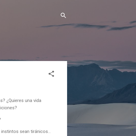
s? ¿Quieres una vida
diciones?
?
nstintos sean tiránicos…