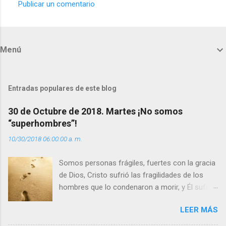
Publicar un comentario
C
o
m
Menú
e
n
t
Entradas populares de este blog
a
30 de Octubre de 2018. Martes ¡No somos
r
“superhombres”!
i
10/30/2018 06:00:00 a. m.
o
s
Somos personas frágiles, fuertes con la gracia
de Dios, Cristo sufrió las fragilidades de los
hombres que lo condenaron a morir, y Él sufrió
como hombre esas fragilidades. ¿Qué nos
LEER MÁS
enseña Jesucristo? Que, si seguimos sus
huellas, sin ser superhombres, podemos