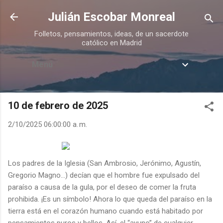
Ir al contenido principal
Julián Escobar Monreal
Folletos, pensamientos, ideas, de un sacerdote
católico en Madrid
Menú
10 de febrero de 2025
2/10/2025 06:00:00 a. m.
Los padres de la Iglesia (San Ambrosio, Jerónimo, Agustín,
Gregorio Magno…) decían que el hombre fue expulsado del
paraíso a causa de la gula, por el deseo de comer la fruta
prohibida. ¡Es un símbolo! Ahora lo que queda del paraíso en la
tierra está en el corazón humano cuando está habitado por
pensamientos puros y bellos. Así, el “ayuno” de cualquier