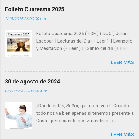
afrontar las adversidades con la fuerza y la luz
Folleto Cuaresma 2025
del amor. Sentirse amado es saber que Dios
2/18/2025 06:00:00 a. m.
siempre está pendiente de nosotros. Amar es
hacer que los demás se sientan acompañados
Folleto Cuaresma 2025 ( PDF ) ( DOC ) Julián
y protegidos por nosotros. “ Señor, soy un
Escobar. | Lecturas del Día (+ Leer ). | Evangelio
árbol sin frutos, pero tú me das la savia para
y Meditación (+ Leer ) | | Santo del día (+ Leer )
que al menos mis ramas y hojas den sombra
| Laudes (+ Leer ) | Vísperas (+ Leer ) |
en los días del sol abrasador ”. - ¿Te sientes
LEER MÁS
super hombre? - ¿Superas tu fragilidad con la
gracia de Dios? Julián Escobar. | Lecturas del
Día (+ Leer ). | Evangelio y Meditación (+ Leer ) |
30 de agosto de 2024
| Santo del día (+ Leer ) | Laudes (+ Leer ) |
8/30/2024 06:00:00 a. m.
Vísperas (+ Leer ) |
¿Dónde estás, Señor, que no te veo? Cuando
todo nos va bien apenas si tenemos presente a
Cristo, pero cuando nos zarandean los
“problemas”, con reproche exclamamos:
LEER MÁS
“¿Dónde estás, Señor, que no te veo, que me