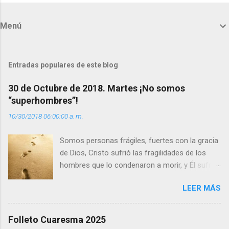
o
m
Menú
e
n
t
Entradas populares de este blog
a
30 de Octubre de 2018. Martes ¡No somos
r
“superhombres”!
i
10/30/2018 06:00:00 a. m.
o
s
Somos personas frágiles, fuertes con la gracia
de Dios, Cristo sufrió las fragilidades de los
hombres que lo condenaron a morir, y Él sufrió
como hombre esas fragilidades. ¿Qué nos
LEER MÁS
enseña Jesucristo? Que, si seguimos sus
huellas, sin ser superhombres, podemos
afrontar las adversidades con la fuerza y la luz
Folleto Cuaresma 2025
del amor. Sentirse amado es saber que Dios