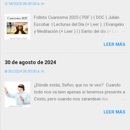
2/18/2025 06:00:00 a. m.
siempre está pendiente de nosotros. Amar es
hacer que los demás se sientan acompañados
Folleto Cuaresma 2025 ( PDF ) ( DOC ) Julián
y protegidos por nosotros. “ Señor, soy un
Escobar. | Lecturas del Día (+ Leer ). | Evangelio
árbol sin frutos, pero tú me das la savia para
y Meditación (+ Leer ) | | Santo del día (+ Leer )
que al menos mis ramas y hojas den sombra
| Laudes (+ Leer ) | Vísperas (+ Leer ) |
en los días del sol abrasador ”. - ¿Te sientes
LEER MÁS
super hombre? - ¿Superas tu fragilidad con la
gracia de Dios? Julián Escobar. | Lecturas del
Día (+ Leer ). | Evangelio y Meditación (+ Leer ) |
30 de agosto de 2024
| Santo del día (+ Leer ) | Laudes (+ Leer ) |
8/30/2024 06:00:00 a. m.
Vísperas (+ Leer ) |
¿Dónde estás, Señor, que no te veo? Cuando
todo nos va bien apenas si tenemos presente a
Cristo, pero cuando nos zarandean los
“problemas”, con reproche exclamamos:
LEER MÁS
“¿Dónde estás, Señor, que no te veo, que me
dejas solo y desamparado con el peso de
tantos problemas?”. Y el Señor nos dirá: No me