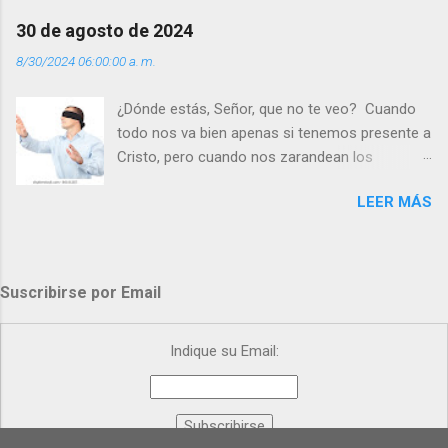
gracia de Dios? Julián Escobar. | Lecturas del
Día (+ Leer ). | Evangelio y Meditación (+ Leer ) |
30 de agosto de 2024
| Santo del día (+ Leer ) | Laudes (+ Leer ) |
8/30/2024 06:00:00 a. m.
Vísperas (+ Leer ) |
¿Dónde estás, Señor, que no te veo? Cuando
todo nos va bien apenas si tenemos presente a
Cristo, pero cuando nos zarandean los
“problemas”, con reproche exclamamos:
LEER MÁS
“¿Dónde estás, Señor, que no te veo, que me
dejas solo y desamparado con el peso de
tantos problemas?”. Y el Señor nos dirá: No me
ves porque me buscas entre los muertos, en la
Suscribirse por Email
tumba vacía, y yo estoy Resucitado. No me ves
porque lloras tus problemas y no gozas de la
vida. ¿Cómo puedes creer que Yo dejo a nadie
Indique su Email:
sólo con los dolores de la vida? Debes
resucitar conmigo. Renueva tus ojos para
poder verme, renueva tu fe para poder creer
más. Hazte preguntas como: - ¿Te despiertas