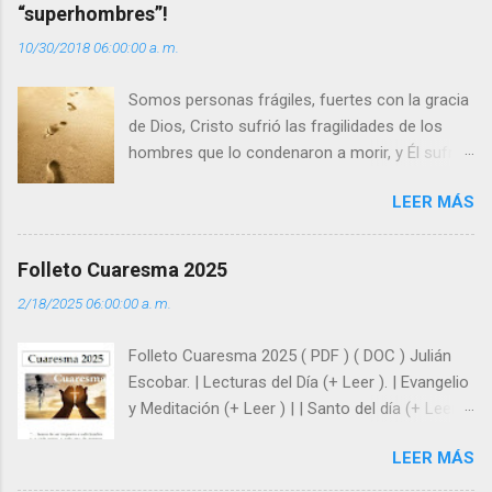
“superhombres”!
i
10/30/2018 06:00:00 a. m.
o
s
Somos personas frágiles, fuertes con la gracia
de Dios, Cristo sufrió las fragilidades de los
hombres que lo condenaron a morir, y Él sufrió
como hombre esas fragilidades. ¿Qué nos
LEER MÁS
enseña Jesucristo? Que, si seguimos sus
huellas, sin ser superhombres, podemos
afrontar las adversidades con la fuerza y la luz
Folleto Cuaresma 2025
del amor. Sentirse amado es saber que Dios
2/18/2025 06:00:00 a. m.
siempre está pendiente de nosotros. Amar es
hacer que los demás se sientan acompañados
Folleto Cuaresma 2025 ( PDF ) ( DOC ) Julián
y protegidos por nosotros. “ Señor, soy un
Escobar. | Lecturas del Día (+ Leer ). | Evangelio
árbol sin frutos, pero tú me das la savia para
y Meditación (+ Leer ) | | Santo del día (+ Leer )
que al menos mis ramas y hojas den sombra
| Laudes (+ Leer ) | Vísperas (+ Leer ) |
en los días del sol abrasador ”. - ¿Te sientes
LEER MÁS
super hombre? - ¿Superas tu fragilidad con la