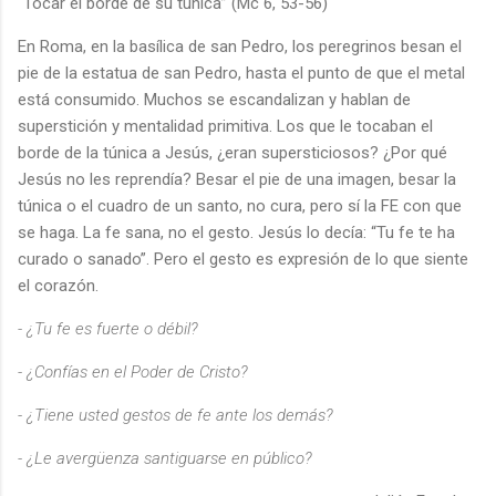
“Tocar el borde de su túnica” (Mc 6, 53-56)
En Roma, en la basílica de san Pedro, los peregrinos besan el
pie de la estatua de san Pedro, hasta el punto de que el metal
está consumido. Muchos se escandalizan y hablan de
superstición y mentalidad primitiva. Los que le tocaban el
borde de la túnica a Jesús, ¿eran supersticiosos? ¿Por qué
Jesús no les reprendía? Besar el pie de una imagen, besar la
túnica o el cuadro de un santo, no cura, pero sí la FE con que
se haga. La fe sana, no el gesto. Jesús lo decía: “Tu fe te ha
curado o sanado”. Pero el gesto es expresión de lo que siente
el corazón.
- ¿Tu fe es fuerte o débil?
- ¿Confías en el Poder de Cristo?
- ¿Tiene usted gestos de fe ante los demás?
- ¿Le avergüenza santiguarse en público?