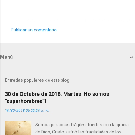
Publicar un comentario
C
o
m
Menú
e
n
t
Entradas populares de este blog
a
30 de Octubre de 2018. Martes ¡No somos
r
“superhombres”!
i
10/30/2018 06:00:00 a. m.
o
s
Somos personas frágiles, fuertes con la gracia
de Dios, Cristo sufrió las fragilidades de los