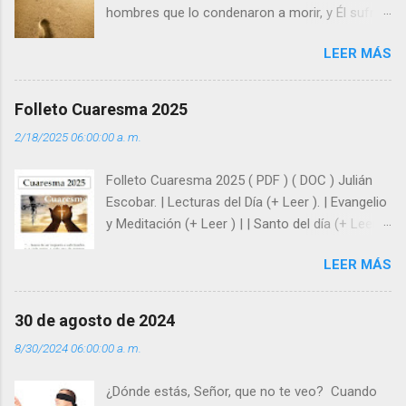
hombres que lo condenaron a morir, y Él sufrió
como hombre esas fragilidades. ¿Qué nos
LEER MÁS
enseña Jesucristo? Que, si seguimos sus
huellas, sin ser superhombres, podemos
afrontar las adversidades con la fuerza y la luz
Folleto Cuaresma 2025
del amor. Sentirse amado es saber que Dios
2/18/2025 06:00:00 a. m.
siempre está pendiente de nosotros. Amar es
hacer que los demás se sientan acompañados
Folleto Cuaresma 2025 ( PDF ) ( DOC ) Julián
y protegidos por nosotros. “ Señor, soy un
Escobar. | Lecturas del Día (+ Leer ). | Evangelio
árbol sin frutos, pero tú me das la savia para
y Meditación (+ Leer ) | | Santo del día (+ Leer )
que al menos mis ramas y hojas den sombra
| Laudes (+ Leer ) | Vísperas (+ Leer ) |
en los días del sol abrasador ”. - ¿Te sientes
LEER MÁS
super hombre? - ¿Superas tu fragilidad con la
gracia de Dios? Julián Escobar. | Lecturas del
Día (+ Leer ). | Evangelio y Meditación (+ Leer ) |
30 de agosto de 2024
| Santo del día (+ Leer ) | Laudes (+ Leer ) |
8/30/2024 06:00:00 a. m.
Vísperas (+ Leer ) |
¿Dónde estás, Señor, que no te veo? Cuando