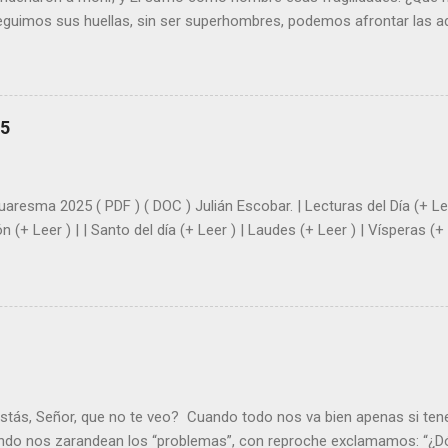
seguimos sus huellas, sin ser superhombres, podemos afrontar las a
el amor. Sentirse amado es saber que Dios siempre está pendiente d
demás se sientan acompañados y protegidos por nosotros. “ Señor, so
me das la savia para que al menos mis ramas y hojas den sombra en 
sientes super hombre? - ¿Superas tu fragilidad con la gracia de Dios?
25
+ Leer ). | Evangelio y Meditación (+ Leer ) | | Santo del día (+ Leer ) 
|
uaresma 2025 ( PDF ) ( DOC ) Julián Escobar. | Lecturas del Día (+ Lee
n (+ Leer ) | | Santo del día (+ Leer ) | Laudes (+ Leer ) | Vísperas (+ 
stás, Señor, que no te veo? Cuando todo nos va bien apenas si ten
ndo nos zarandean los “problemas”, con reproche exclamamos: “¿Dó