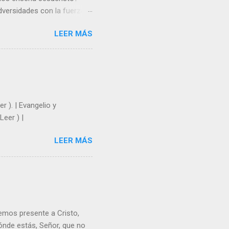
dversidades con la fuerza y
e nosotros. Amar es hacer
LEER MÁS
y un árbol sin frutos,
los días del sol abrasador
 Julián Escobar. | Lecturas
| Laudes (+ Leer ) | Vísperas
r ). | Evangelio y
Leer ) |
LEER MÁS
emos presente a Cristo,
nde estás, Señor, que no