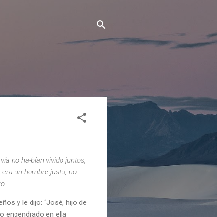
a no ha-bían vivido juntos,
e era un hombre justo, no
o.
os y le dijo: “José, hijo de
do engendrado en ella