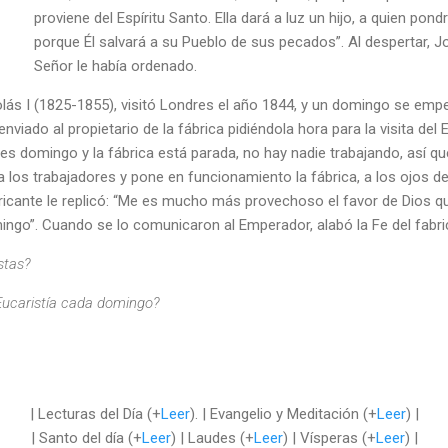
proviene del Espíritu Santo. Ella dará a luz un hijo, a quien po
porque Él salvará a su Pueblo de sus pecados”. Al despertar, Jo
Señor le había ordenado.
olás I (1825-1855), visitó Londres el año 1844, y un domingo se emp
nviado al propietario de la fábrica pidiéndola hora para la visita del 
es domingo y la fábrica está parada, no hay nadie trabajando, así que
a a los trabajadores y pone en funcionamiento la fábrica, a los ojos 
abricante le replicó: “Me es mucho más provechoso el favor de Dios q
ingo”. Cuando se lo comunicaron al Emperador, alabó la Fe del fabri
stas?
 Eucaristía cada domingo?
| Lecturas del Día (+
Leer
). | Evangelio y Meditación (+
Leer
) |
| Santo del día (+
Leer
) | Laudes (+
Leer
) | Vísperas (+
Leer
) |