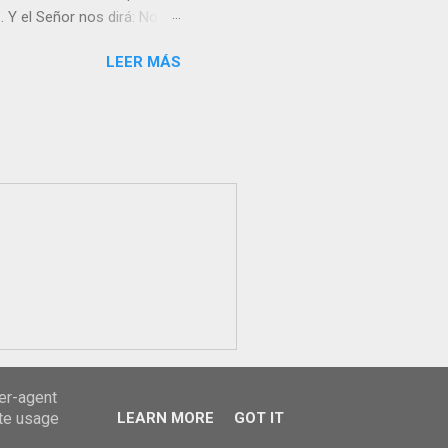
 Y el Señor nos dirá: No
Resucitado. No me ves
LEER MÁS
Yo dejo a nadie sólo con
r verme, renueva tu fe para
liz y hacer feliz a los
s útil para ti y los demás?
orazón tiene más fuerza el
...
ser-agent
ate usage
LEARN MORE
GOT IT