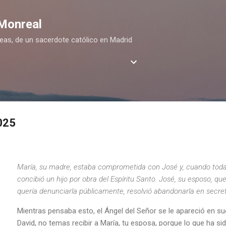
Ir al contenido principal
 Monreal
deas, de un sacerdote católico en Madrid
025
María, su madre, estaba comprometida con José y, cuando todaví
concibió un hijo por obra del Espíritu Santo. José, su esposo, qu
quería denunciarla públicamente, resolvió abandonarla en secret
Mientras pensaba esto, el Ángel del Señor se le apareció en sueñ
David, no temas recibir a María, tu esposa, porque lo que ha si