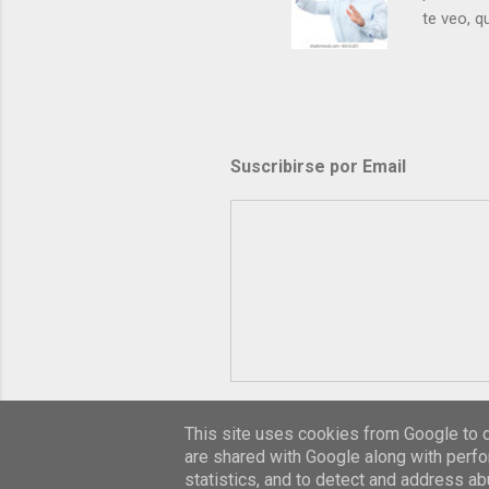
te veo, 
me ves p
porque l
los dolor
poder cre
demás? - 
Suscribirse por Email
- ¿Te sie
perdón qu
This site uses cookies from Google to de
are shared with Google along with perfo
statistics, and to detect and address ab