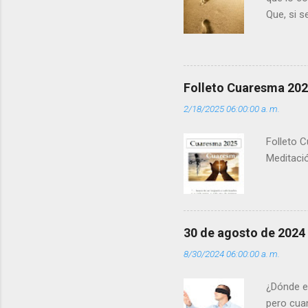
Que, si 
la luz d
que los 
pero tú 
”. - ¿Te 
Folleto Cuaresma 20
del Día (
2/18/2025 06:00:00 a. m.
(+ Leer ) 
Folleto C
Meditació
30 de agosto de 2024
8/30/2024 06:00:00 a. m.
¿Dónde e
pero cua