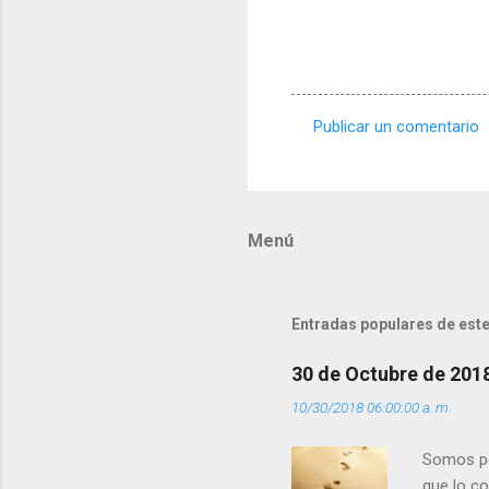
Publicar un comentario
C
o
m
Menú
e
n
t
Entradas populares de este
a
r
30 de Octubre de 201
i
10/30/2018 06:00:00 a. m.
o
s
Somos per
que lo c