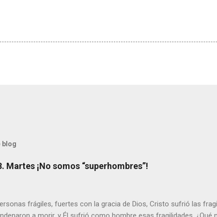
 blog
8. Martes ¡No somos “superhombres”!
sonas frágiles, fuertes con la gracia de Dios, Cristo sufrió las fra
ondenaron a morir, y Él sufrió como hombre esas fragilidades. ¿Qué