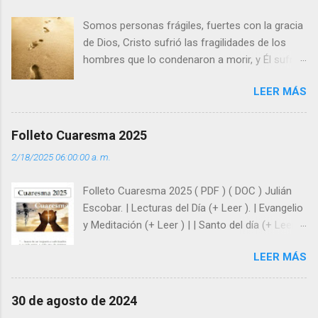
s
Somos personas frágiles, fuertes con la gracia
de Dios, Cristo sufrió las fragilidades de los
hombres que lo condenaron a morir, y Él sufrió
como hombre esas fragilidades. ¿Qué nos
LEER MÁS
enseña Jesucristo? Que, si seguimos sus
huellas, sin ser superhombres, podemos
afrontar las adversidades con la fuerza y la luz
Folleto Cuaresma 2025
del amor. Sentirse amado es saber que Dios
2/18/2025 06:00:00 a. m.
siempre está pendiente de nosotros. Amar es
hacer que los demás se sientan acompañados
Folleto Cuaresma 2025 ( PDF ) ( DOC ) Julián
y protegidos por nosotros. “ Señor, soy un
Escobar. | Lecturas del Día (+ Leer ). | Evangelio
árbol sin frutos, pero tú me das la savia para
y Meditación (+ Leer ) | | Santo del día (+ Leer )
que al menos mis ramas y hojas den sombra
| Laudes (+ Leer ) | Vísperas (+ Leer ) |
en los días del sol abrasador ”. - ¿Te sientes
LEER MÁS
super hombre? - ¿Superas tu fragilidad con la
gracia de Dios? Julián Escobar. | Lecturas del
Día (+ Leer ). | Evangelio y Meditación (+ Leer ) |
30 de agosto de 2024
| Santo del día (+ Leer ) | Laudes (+ Leer ) |