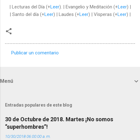
| Lecturas del Día (+
Leer
). | Evangelio y Meditación (+
Leer
) |
| Santo del día (+
Leer
) | Laudes (+
Leer
) | Vísperas (+
Leer
) |
Publicar un comentario
C
o
m
Menú
e
n
t
Entradas populares de este blog
a
30 de Octubre de 2018. Martes ¡No somos
r
“superhombres”!
i
10/30/2018 06:00:00 a. m.
o