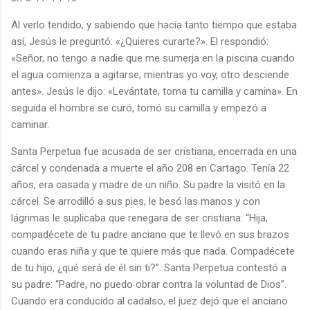
Al verlo tendido, y sabiendo que hacía tanto tiempo que estaba
así, Jesús le preguntó: «¿Quieres curarte?». El respondió:
«Señor, no tengo a nadie que me sumerja en la piscina cuando
el agua comienza a agitarse; mientras yo voy, otro desciende
antes». Jesús le dijo: «Levántate, toma tu camilla y camina». En
seguida el hombre se curó, tomó su camilla y empezó a
caminar.
Santa Perpetua fue acusada de ser cristiana, encerrada en una
cárcel y condenada a muerte el año 208 en Cartago. Tenía 22
años, era casada y madre de un niño. Su padre la visitó en la
cárcel. Se arrodilló a sus pies, le besó las manos y con
lágrimas le suplicaba que renegara de ser cristiana: “Hija,
compadécete de tu padre anciano que te llevó en sus brazos
cuando eras niña y que te quiere más que nada. Compadécete
de tu hijo, ¿qué será de él sin ti?”. Santa Perpetua contestó a
su padre: “Padre, no puedo obrar contra la voluntad de Dios”.
Cuando era conducido al cadalso, el juez dejó que el anciano