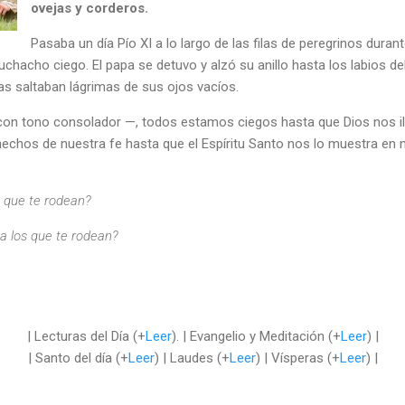
ovejas y corderos.
Pasaba un día Pío XI a lo largo de las filas de peregrinos dura
uchacho ciego. El papa se detuvo y alzó su anillo hasta los labios de
s saltaban lágrimas de sus ojos vacíos.
 con tono consolador —, todos estamos ciegos hasta que Dios nos 
hechos de nuestra fe hasta que el Espíritu Santo nos lo muestra en n
s que te rodean?
 a los que te rodean?
| Lecturas del Día (+
Leer
). | Evangelio y Meditación (+
Leer
) |
| Santo del día (+
Leer
) | Laudes (+
Leer
) | Vísperas (+
Leer
) |