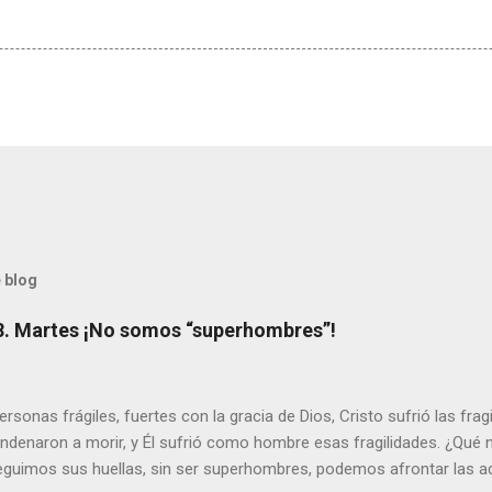
 blog
8. Martes ¡No somos “superhombres”!
sonas frágiles, fuertes con la gracia de Dios, Cristo sufrió las fra
ondenaron a morir, y Él sufrió como hombre esas fragilidades. ¿Qué
seguimos sus huellas, sin ser superhombres, podemos afrontar las a