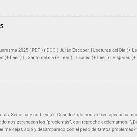
el amor. Sentirse amado es saber que Dios siempre está pendiente d
demás se sientan acompañados y protegidos por nosotros. “ Señor, so
me das la savia para que al menos mis ramas y hojas den sombra en 
sientes super hombre? - ¿Superas tu fragilidad con la gracia de Dios?
25
+ Leer ). | Evangelio y Meditación (+ Leer ) | | Santo del día (+ Leer ) 
|
uaresma 2025 ( PDF ) ( DOC ) Julián Escobar. | Lecturas del Día (+ Lee
n (+ Leer ) | | Santo del día (+ Leer ) | Laudes (+ Leer ) | Vísperas (+ 
stás, Señor, que no te veo? Cuando todo nos va bien apenas si ten
ndo nos zarandean los “problemas”, con reproche exclamamos: “¿Dó
que me dejas solo y desamparado con el peso de tantos problemas?”.
orque me buscas entre los muertos, en la tumba vacía, y yo estoy 