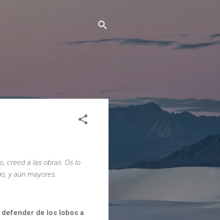
o, creed a las obras. Os lo
go, y aún mayores.
 defender de los lobos a