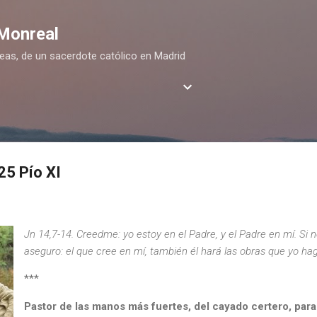
Ir al contenido principal
 Monreal
deas, de un sacerdote católico en Madrid
25 Pío XI
Jn 14,7-14. Creedme: yo estoy en el Padre, y el Padre en mí. Si n
aseguro: el que cree en mí, también él hará las obras que yo ha
***
Pastor de las manos más fuertes, del cayado certero, para