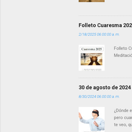
la luz d
que los 
pero tú 
”. - ¿Te 
Folleto Cuaresma 20
del Día (
2/18/2025 06:00:00 a. m.
(+ Leer ) 
Folleto C
Meditació
30 de agosto de 2024
8/30/2024 06:00:00 a. m.
¿Dónde e
pero cua
te veo, 
me ves p