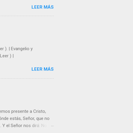
e nosotros. Amar es hacer
LEER MÁS
y un árbol sin frutos,
los días del sol abrasador
 Julián Escobar. | Lecturas
| Laudes (+ Leer ) | Vísperas
r ). | Evangelio y
Leer ) |
LEER MÁS
emos presente a Cristo,
nde estás, Señor, que no
 Y el Señor nos dirá: No
Resucitado. No me ves