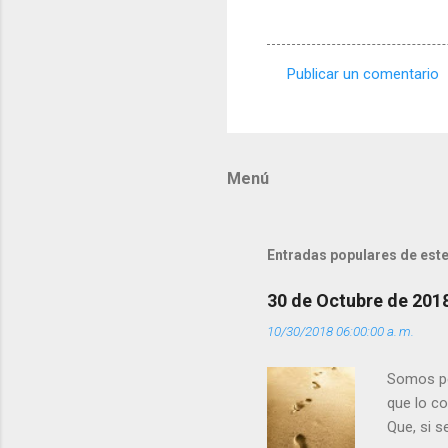
Publicar un comentario
C
o
m
Menú
e
n
t
Entradas populares de este
a
r
30 de Octubre de 201
i
10/30/2018 06:00:00 a. m.
o
s
Somos per
que lo c
Que, si 