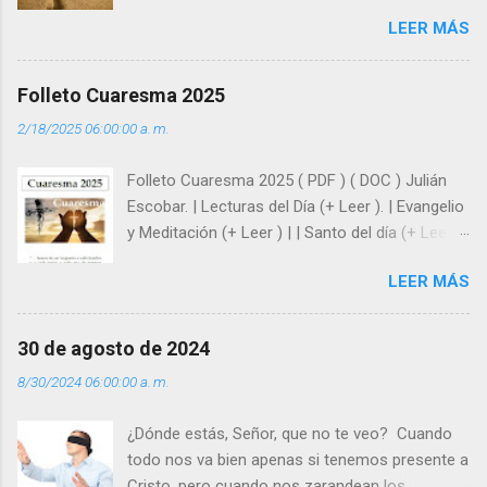
como hombre esas fragilidades. ¿Qué nos
LEER MÁS
enseña Jesucristo? Que, si seguimos sus
huellas, sin ser superhombres, podemos
afrontar las adversidades con la fuerza y la luz
Folleto Cuaresma 2025
del amor. Sentirse amado es saber que Dios
2/18/2025 06:00:00 a. m.
siempre está pendiente de nosotros. Amar es
hacer que los demás se sientan acompañados
Folleto Cuaresma 2025 ( PDF ) ( DOC ) Julián
y protegidos por nosotros. “ Señor, soy un
Escobar. | Lecturas del Día (+ Leer ). | Evangelio
árbol sin frutos, pero tú me das la savia para
y Meditación (+ Leer ) | | Santo del día (+ Leer )
que al menos mis ramas y hojas den sombra
| Laudes (+ Leer ) | Vísperas (+ Leer ) |
en los días del sol abrasador ”. - ¿Te sientes
LEER MÁS
super hombre? - ¿Superas tu fragilidad con la
gracia de Dios? Julián Escobar. | Lecturas del
Día (+ Leer ). | Evangelio y Meditación (+ Leer ) |
30 de agosto de 2024
| Santo del día (+ Leer ) | Laudes (+ Leer ) |
8/30/2024 06:00:00 a. m.
Vísperas (+ Leer ) |
¿Dónde estás, Señor, que no te veo? Cuando
todo nos va bien apenas si tenemos presente a
Cristo, pero cuando nos zarandean los