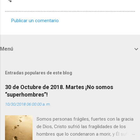
Publicar un comentario
C
o
m
Menú
e
n
t
Entradas populares de este blog
a
30 de Octubre de 2018. Martes ¡No somos
r
“superhombres”!
i
10/30/2018 06:00:00 a. m.
o
s
Somos personas frágiles, fuertes con la gracia
de Dios, Cristo sufrió las fragilidades de los
hombres que lo condenaron a morir, y Él sufrió