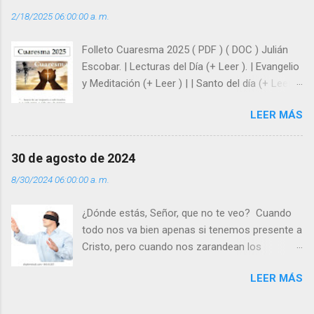
del amor. Sentirse amado es saber que Dios
2/18/2025 06:00:00 a. m.
siempre está pendiente de nosotros. Amar es
hacer que los demás se sientan acompañados
Folleto Cuaresma 2025 ( PDF ) ( DOC ) Julián
y protegidos por nosotros. “ Señor, soy un
Escobar. | Lecturas del Día (+ Leer ). | Evangelio
árbol sin frutos, pero tú me das la savia para
y Meditación (+ Leer ) | | Santo del día (+ Leer )
que al menos mis ramas y hojas den sombra
| Laudes (+ Leer ) | Vísperas (+ Leer ) |
en los días del sol abrasador ”. - ¿Te sientes
LEER MÁS
super hombre? - ¿Superas tu fragilidad con la
gracia de Dios? Julián Escobar. | Lecturas del
Día (+ Leer ). | Evangelio y Meditación (+ Leer ) |
30 de agosto de 2024
| Santo del día (+ Leer ) | Laudes (+ Leer ) |
8/30/2024 06:00:00 a. m.
Vísperas (+ Leer ) |
¿Dónde estás, Señor, que no te veo? Cuando
todo nos va bien apenas si tenemos presente a
Cristo, pero cuando nos zarandean los
“problemas”, con reproche exclamamos:
LEER MÁS
“¿Dónde estás, Señor, que no te veo, que me
dejas solo y desamparado con el peso de