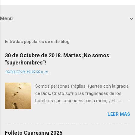
o
m
Menú
e
n
t
Entradas populares de este blog
a
30 de Octubre de 2018. Martes ¡No somos
r
“superhombres”!
i
10/30/2018 06:00:00 a. m.
o
s
Somos personas frágiles, fuertes con la gracia
de Dios, Cristo sufrió las fragilidades de los
hombres que lo condenaron a morir, y Él sufrió
como hombre esas fragilidades. ¿Qué nos
LEER MÁS
enseña Jesucristo? Que, si seguimos sus
huellas, sin ser superhombres, podemos
afrontar las adversidades con la fuerza y la luz
Folleto Cuaresma 2025