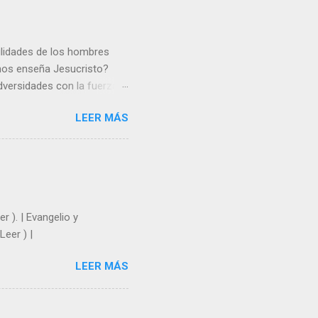
gilidades de los hombres
 nos enseña Jesucristo?
dversidades con la fuerza y
e nosotros. Amar es hacer
LEER MÁS
y un árbol sin frutos,
los días del sol abrasador
 Julián Escobar. | Lecturas
| Laudes (+ Leer ) | Vísperas
r ). | Evangelio y
Leer ) |
LEER MÁS