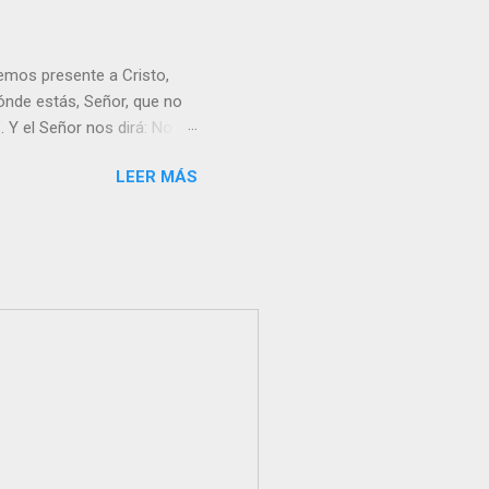
emos presente a Cristo,
nde estás, Señor, que no
 Y el Señor nos dirá: No
Resucitado. No me ves
LEER MÁS
Yo dejo a nadie sólo con
r verme, renueva tu fe para
liz y hacer feliz a los
s útil para ti y los demás?
orazón tiene más fuerza el
...