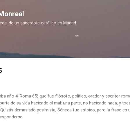
Ir al contenido principal
 Monreal
deas, de un sacerdote católico en Madrid
5
ba año 4, Roma 65) que fue filósofo, político, orador y escritor ro
arte de su vida haciendo el mal: una parte, no haciendo nada, y toda
? Quizás demasiado pesimista, Séneca fue estoico, pero la frase es
responderse.