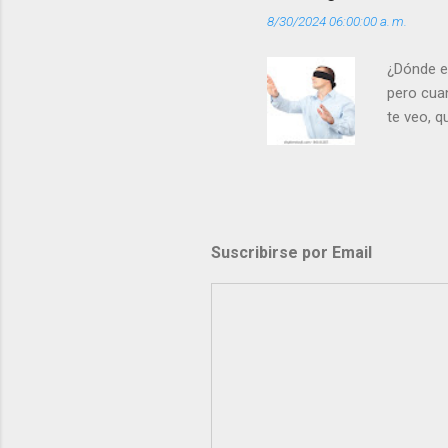
8/30/2024 06:00:00 a. m.
¿Dónde e
pero cua
te veo, 
me ves p
porque l
los dolor
poder cre
demás? - 
Suscribirse por Email
- ¿Te sie
perdón qu