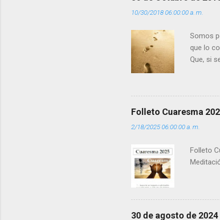
i
10/30/2018 06:00:00 a. m.
o
s
Somos per
que lo c
Que, si 
la luz d
que los 
pero tú 
”. - ¿Te 
Folleto Cuaresma 20
del Día (
2/18/2025 06:00:00 a. m.
(+ Leer ) 
Folleto C
Meditació
30 de agosto de 2024