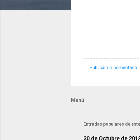
Publicar un comentario
C
o
m
Menú
e
n
t
Entradas populares de este
a
r
30 de Octubre de 201