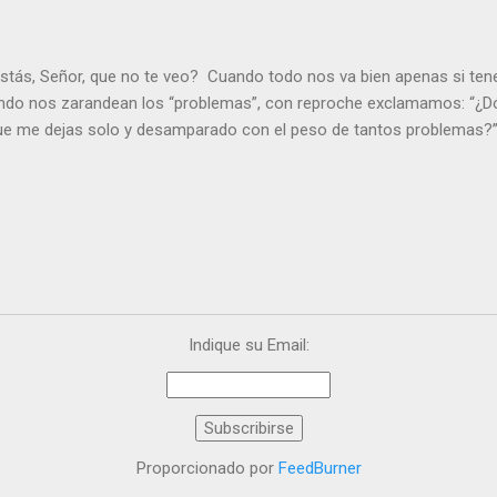
stás, Señor, que no te veo? Cuando todo nos va bien apenas si ten
ndo nos zarandean los “problemas”, con reproche exclamamos: “¿Dó
que me dejas solo y desamparado con el peso de tantos problemas?”.
orque me buscas entre los muertos, en la tumba vacía, y yo estoy 
loras tus problemas y no gozas de la vida. ¿Cómo puedes creer que 
es de la vida? Debes resucitar conmigo. Renueva tus ojos para pode
er más. Hazte preguntas como: - ¿Te despiertas con ánimo, de ser fe
¿Sientes que tu vida tiene sentido? - ¿Valoras lo que haces porque e
ntes fuerte y valiente para vivir la fe en público? - ¿En tu mente y c
e el odio? Si es así, es que Cristo te ha acariciado con su Resurrecc
Indique su Email:
Proporcionado por
FeedBurner