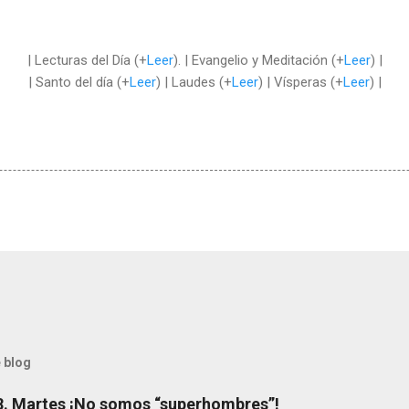
| Lecturas del Día (+
Leer
). | Evangelio y Meditación (+
Leer
) |
| Santo del día (+
Leer
) | Laudes (+
Leer
) | Vísperas (+
Leer
) |
 blog
8. Martes ¡No somos “superhombres”!