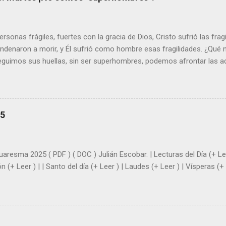
sonas frágiles, fuertes con la gracia de Dios, Cristo sufrió las fra
ondenaron a morir, y Él sufrió como hombre esas fragilidades. ¿Qué
seguimos sus huellas, sin ser superhombres, podemos afrontar las a
el amor. Sentirse amado es saber que Dios siempre está pendiente d
demás se sientan acompañados y protegidos por nosotros. “ Señor, so
me das la savia para que al menos mis ramas y hojas den sombra en 
sientes super hombre? - ¿Superas tu fragilidad con la gracia de Dios?
25
+ Leer ). | Evangelio y Meditación (+ Leer ) | | Santo del día (+ Leer ) 
|
uaresma 2025 ( PDF ) ( DOC ) Julián Escobar. | Lecturas del Día (+ Lee
n (+ Leer ) | | Santo del día (+ Leer ) | Laudes (+ Leer ) | Vísperas (+ 