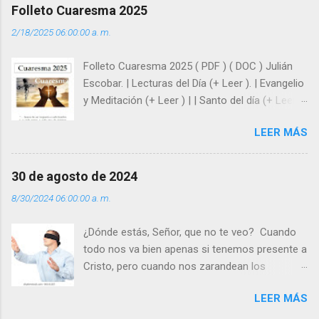
afrontar las adversidades con la fuerza y la luz
Folleto Cuaresma 2025
del amor. Sentirse amado es saber que Dios
2/18/2025 06:00:00 a. m.
siempre está pendiente de nosotros. Amar es
hacer que los demás se sientan acompañados
Folleto Cuaresma 2025 ( PDF ) ( DOC ) Julián
y protegidos por nosotros. “ Señor, soy un
Escobar. | Lecturas del Día (+ Leer ). | Evangelio
árbol sin frutos, pero tú me das la savia para
y Meditación (+ Leer ) | | Santo del día (+ Leer )
que al menos mis ramas y hojas den sombra
| Laudes (+ Leer ) | Vísperas (+ Leer ) |
en los días del sol abrasador ”. - ¿Te sientes
LEER MÁS
super hombre? - ¿Superas tu fragilidad con la
gracia de Dios? Julián Escobar. | Lecturas del
Día (+ Leer ). | Evangelio y Meditación (+ Leer ) |
30 de agosto de 2024
| Santo del día (+ Leer ) | Laudes (+ Leer ) |
8/30/2024 06:00:00 a. m.
Vísperas (+ Leer ) |
¿Dónde estás, Señor, que no te veo? Cuando
todo nos va bien apenas si tenemos presente a
Cristo, pero cuando nos zarandean los
“problemas”, con reproche exclamamos:
LEER MÁS
“¿Dónde estás, Señor, que no te veo, que me
dejas solo y desamparado con el peso de