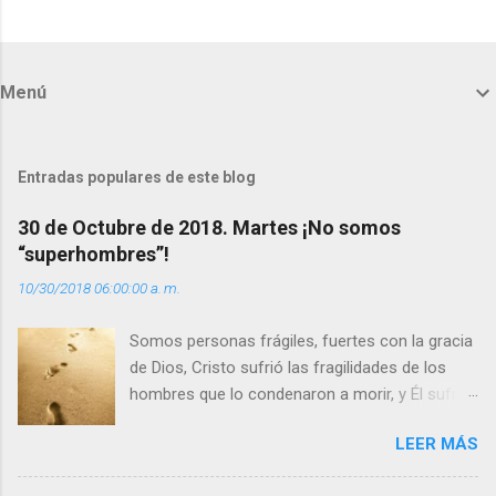
C
o
m
Menú
e
n
t
Entradas populares de este blog
a
30 de Octubre de 2018. Martes ¡No somos
r
“superhombres”!
i
10/30/2018 06:00:00 a. m.
o
s
Somos personas frágiles, fuertes con la gracia
de Dios, Cristo sufrió las fragilidades de los
hombres que lo condenaron a morir, y Él sufrió
como hombre esas fragilidades. ¿Qué nos
LEER MÁS
enseña Jesucristo? Que, si seguimos sus
huellas, sin ser superhombres, podemos