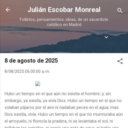
Ir al contenido principal
Julián Escobar Monreal
Folletos, pensamientos, ideas, de un sacerdote
católico en Madrid
Menú
8 de agosto de 2025
8/08/2025 06:00:00 a. m.
Hubo un tiempo en el que aún no existía el hombre; y, sin
embargo, ya existía, ya vivía Dios. Hubo un tiempo en el que no
volaban pájaros por el aire ni nadaban peces en el agua; mas
Dios existía, vivía. Hubo un tiempo en el que no murmuraba aún
el arroyuelo, ni florecía la pradera, ni se levantaba el sol, ni
brillaban las estrellas, ni corría una gota de agua, ni había una