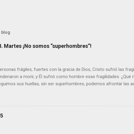
 blog
8. Martes ¡No somos “superhombres”!
sonas frágiles, fuertes con la gracia de Dios, Cristo sufrió las fra
ondenaron a morir, y Él sufrió como hombre esas fragilidades. ¿Qué
seguimos sus huellas, sin ser superhombres, podemos afrontar las a
el amor. Sentirse amado es saber que Dios siempre está pendiente d
demás se sientan acompañados y protegidos por nosotros. “ Señor, so
me das la savia para que al menos mis ramas y hojas den sombra en 
sientes super hombre? - ¿Superas tu fragilidad con la gracia de Dios?
25
+ Leer ). | Evangelio y Meditación (+ Leer ) | | Santo del día (+ Leer ) 
|