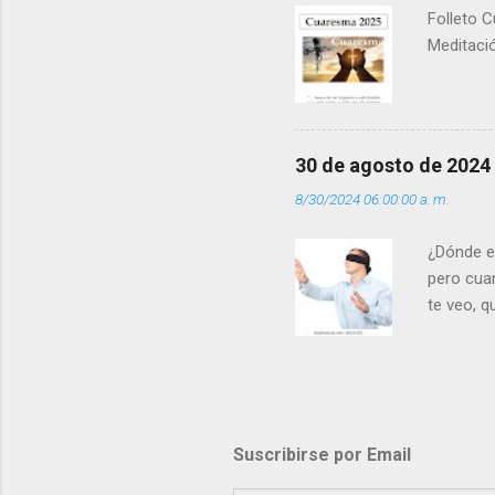
Folleto C
Meditació
30 de agosto de 2024
8/30/2024 06:00:00 a. m.
¿Dónde e
pero cua
te veo, 
me ves p
porque l
los dolor
poder cre
demás? - 
Suscribirse por Email
- ¿Te sie
perdón qu