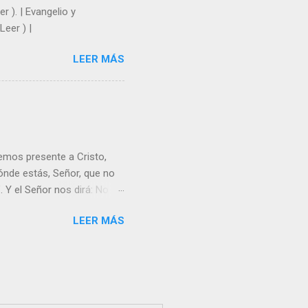
r ). | Evangelio y
Leer ) |
LEER MÁS
emos presente a Cristo,
nde estás, Señor, que no
 Y el Señor nos dirá: No
Resucitado. No me ves
LEER MÁS
Yo dejo a nadie sólo con
r verme, renueva tu fe para
liz y hacer feliz a los
s útil para ti y los demás?
orazón tiene más fuerza el
...