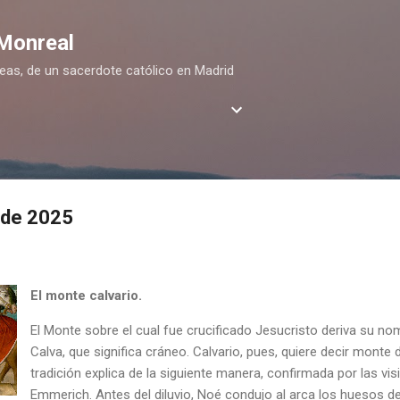
Ir al contenido principal
 Monreal
deas, de un sacerdote católico en Madrid
 de 2025
El monte calvario.
El Monte sobre el cual fue crucificado Jesucristo deriva su nom
Calva, que significa cráneo. Calvario, pues, quiere decir monte d
tradición explica de la siguiente manera, confirmada por las vi
Emmerich. Antes del diluvio, Noé condujo al arca los huesos d