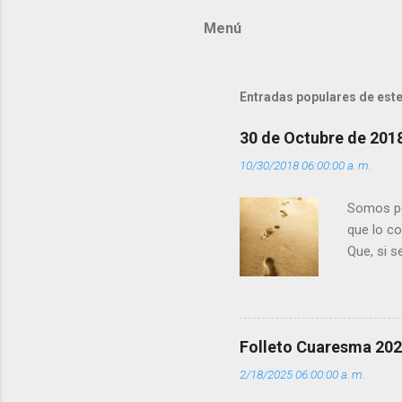
m
Menú
e
n
t
Entradas populares de este
a
r
30 de Octubre de 201
i
10/30/2018 06:00:00 a. m.
o
s
Somos per
que lo c
Que, si 
la luz d
que los 
pero tú 
”. - ¿Te 
Folleto Cuaresma 20
del Día (
2/18/2025 06:00:00 a. m.
(+ Leer ) 