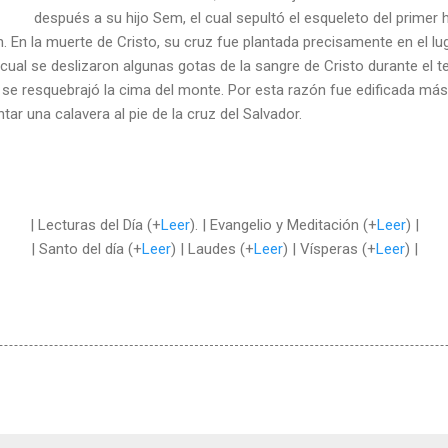
después a su hijo Sem, el cual sepultó el esqueleto del prime
n. En la muerte de Cristo, su cruz fue plantada precisamente en el lug
cual se deslizaron algunas gotas de la sangre de Cristo durante el 
se resquebrajó la cima del monte. Por esta razón fue edificada más t
ar una calavera al pie de la cruz del Salvador.
| Lecturas del Día (+
Leer
). | Evangelio y Meditación (+
Leer
) |
| Santo del día (+
Leer
) | Laudes (+
Leer
) | Vísperas (+
Leer
) |