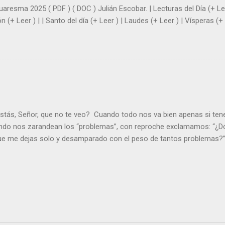
uaresma 2025 ( PDF ) ( DOC ) Julián Escobar. | Lecturas del Día (+ Lee
n (+ Leer ) | | Santo del día (+ Leer ) | Laudes (+ Leer ) | Vísperas (+ 
stás, Señor, que no te veo? Cuando todo nos va bien apenas si ten
ndo nos zarandean los “problemas”, con reproche exclamamos: “¿Dó
que me dejas solo y desamparado con el peso de tantos problemas?”.
orque me buscas entre los muertos, en la tumba vacía, y yo estoy 
loras tus problemas y no gozas de la vida. ¿Cómo puedes creer que 
es de la vida? Debes resucitar conmigo. Renueva tus ojos para pode
er más. Hazte preguntas como: - ¿Te despiertas con ánimo, de ser fe
¿Sientes que tu vida tiene sentido? - ¿Valoras lo que haces porque e
ntes fuerte y valiente para vivir la fe en público? - ¿En tu mente y c
e el odio? Si es así, es que Cristo te ha acariciado con su Resurrecc