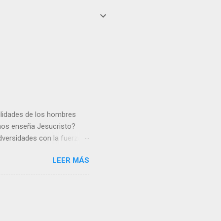
gilidades de los hombres
 nos enseña Jesucristo?
dversidades con la fuerza y
e nosotros. Amar es hacer
LEER MÁS
y un árbol sin frutos,
los días del sol abrasador
 Julián Escobar. | Lecturas
| Laudes (+ Leer ) | Vísperas