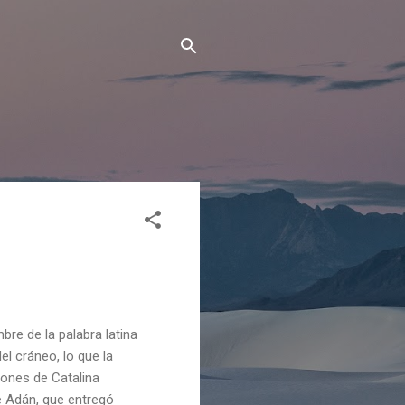
bre de la palabra latina
el cráneo, lo que la
siones de Catalina
e Adán, que entregó