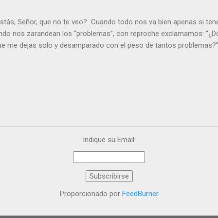
stás, Señor, que no te veo? Cuando todo nos va bien apenas si ten
ndo nos zarandean los “problemas”, con reproche exclamamos: “¿Dó
que me dejas solo y desamparado con el peso de tantos problemas?”.
orque me buscas entre los muertos, en la tumba vacía, y yo estoy 
loras tus problemas y no gozas de la vida. ¿Cómo puedes creer que 
es de la vida? Debes resucitar conmigo. Renueva tus ojos para pode
er más. Hazte preguntas como: - ¿Te despiertas con ánimo, de ser fe
¿Sientes que tu vida tiene sentido? - ¿Valoras lo que haces porque e
ntes fuerte y valiente para vivir la fe en público? - ¿En tu mente y c
e el odio? Si es así, es que Cristo te ha acariciado con su Resurrecc
Indique su Email:
Proporcionado por
FeedBurner