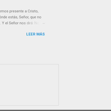
emos presente a Cristo,
nde estás, Señor, que no
 Y el Señor nos dirá: No
Resucitado. No me ves
LEER MÁS
Yo dejo a nadie sólo con
r verme, renueva tu fe para
liz y hacer feliz a los
s útil para ti y los demás?
orazón tiene más fuerza el
...