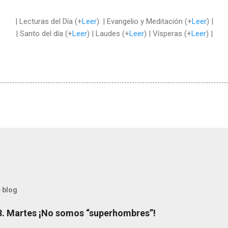
| Lecturas del Día (+
Leer
). | Evangelio y Meditación (+
Leer
) |
| Santo del día (+
Leer
) | Laudes (+
Leer
) | Vísperas (+
Leer
) |
 blog
8. Martes ¡No somos “superhombres”!