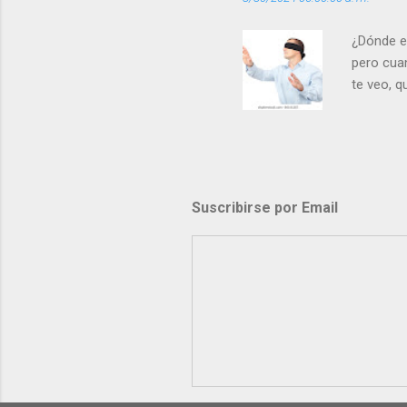
¿Dónde e
pero cua
te veo, 
me ves p
porque l
los dolor
poder cre
demás? - 
Suscribirse por Email
- ¿Te sie
perdón qu