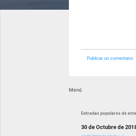
Publicar un comentario
C
o
m
Menú
e
n
t
Entradas populares de este
a
r
30 de Octubre de 201
i