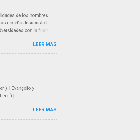
gilidades de los hombres
 nos enseña Jesucristo?
dversidades con la fuerza y
e nosotros. Amar es hacer
LEER MÁS
y un árbol sin frutos,
los días del sol abrasador
 Julián Escobar. | Lecturas
| Laudes (+ Leer ) | Vísperas
r ). | Evangelio y
Leer ) |
LEER MÁS