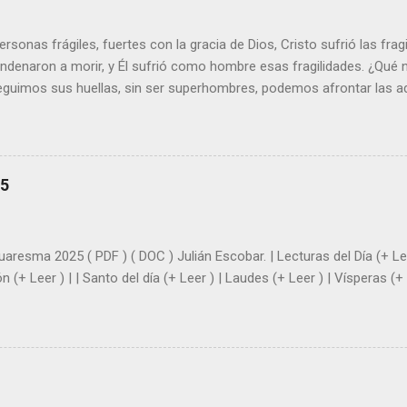
sonas frágiles, fuertes con la gracia de Dios, Cristo sufrió las fra
ondenaron a morir, y Él sufrió como hombre esas fragilidades. ¿Qué
seguimos sus huellas, sin ser superhombres, podemos afrontar las a
el amor. Sentirse amado es saber que Dios siempre está pendiente d
demás se sientan acompañados y protegidos por nosotros. “ Señor, so
me das la savia para que al menos mis ramas y hojas den sombra en 
sientes super hombre? - ¿Superas tu fragilidad con la gracia de Dios?
25
+ Leer ). | Evangelio y Meditación (+ Leer ) | | Santo del día (+ Leer ) 
|
uaresma 2025 ( PDF ) ( DOC ) Julián Escobar. | Lecturas del Día (+ Lee
n (+ Leer ) | | Santo del día (+ Leer ) | Laudes (+ Leer ) | Vísperas (+ 