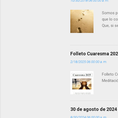
10/30/2018 06:00:00 a. m.
o
s
Somos per
que lo c
Que, si 
la luz d
que los 
pero tú 
”. - ¿Te 
Folleto Cuaresma 20
del Día (
2/18/2025 06:00:00 a. m.
(+ Leer ) 
Folleto C
Meditació
30 de agosto de 2024
8/30/2024 06:00:00 a. m.