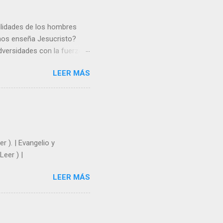
gilidades de los hombres
 nos enseña Jesucristo?
dversidades con la fuerza y
e nosotros. Amar es hacer
LEER MÁS
y un árbol sin frutos,
los días del sol abrasador
 Julián Escobar. | Lecturas
| Laudes (+ Leer ) | Vísperas
r ). | Evangelio y
Leer ) |
LEER MÁS