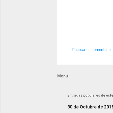
Publicar un comentario
C
o
m
Menú
e
n
t
Entradas populares de este
a
r
30 de Octubre de 201
i