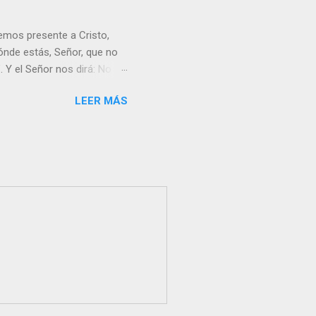
emos presente a Cristo,
nde estás, Señor, que no
 Y el Señor nos dirá: No
Resucitado. No me ves
LEER MÁS
Yo dejo a nadie sólo con
r verme, renueva tu fe para
liz y hacer feliz a los
s útil para ti y los demás?
orazón tiene más fuerza el
...