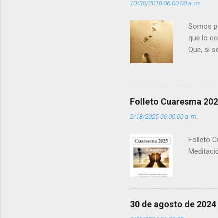
10/30/2018 06:00:00 a. m.
o
s
Somos per
que lo c
Que, si 
la luz d
que los 
pero tú 
”. - ¿Te 
Folleto Cuaresma 20
del Día (
2/18/2025 06:00:00 a. m.
(+ Leer ) 
Folleto C
Meditació
30 de agosto de 2024