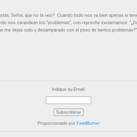
stás, Señor, que no te veo? Cuando todo nos va bien apenas si ten
ndo nos zarandean los “problemas”, con reproche exclamamos: “¿Dó
que me dejas solo y desamparado con el peso de tantos problemas?”.
orque me buscas entre los muertos, en la tumba vacía, y yo estoy 
loras tus problemas y no gozas de la vida. ¿Cómo puedes creer que 
es de la vida? Debes resucitar conmigo. Renueva tus ojos para pode
er más. Hazte preguntas como: - ¿Te despiertas con ánimo, de ser fe
¿Sientes que tu vida tiene sentido? - ¿Valoras lo que haces porque e
ntes fuerte y valiente para vivir la fe en público? - ¿En tu mente y c
e el odio? Si es así, es que Cristo te ha acariciado con su Resurrecc
Indique su Email:
Proporcionado por
FeedBurner