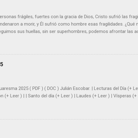
sonas frágiles, fuertes con la gracia de Dios, Cristo sufrió las fra
ondenaron a morir, y Él sufrió como hombre esas fragilidades. ¿Qué
seguimos sus huellas, sin ser superhombres, podemos afrontar las a
el amor. Sentirse amado es saber que Dios siempre está pendiente d
demás se sientan acompañados y protegidos por nosotros. “ Señor, so
me das la savia para que al menos mis ramas y hojas den sombra en 
sientes super hombre? - ¿Superas tu fragilidad con la gracia de Dios?
25
+ Leer ). | Evangelio y Meditación (+ Leer ) | | Santo del día (+ Leer ) 
|
uaresma 2025 ( PDF ) ( DOC ) Julián Escobar. | Lecturas del Día (+ Lee
n (+ Leer ) | | Santo del día (+ Leer ) | Laudes (+ Leer ) | Vísperas (+ 