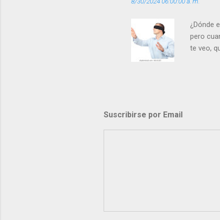
8/30/2024 06:00:00 a. m.
¿Dónde e
pero cua
te veo, 
me ves p
porque l
los dolor
poder cre
demás? - 
Suscribirse por Email
- ¿Te sie
perdón qu