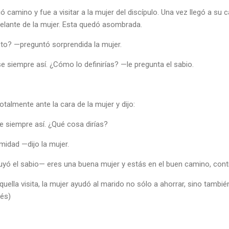
camino y fue a visitar a la mujer del discípulo. Una vez llegó a su c
delante de la mujer. Esta quedó asombrada.
to? —preguntó sorprendida la mujer.
 siempre así. ¿Cómo lo definirías? —le pregunta el sabio.
talmente ante la cara de la mujer y dijo:
 siempre así. ¿Qué cosa dirías?
midad —dijo la mujer.
yó el sabio— eres una buena mujer y estás en el buen camino, conti
lla visita, la mujer ayudó al marido no sólo a ahorrar, sino también 
nés)