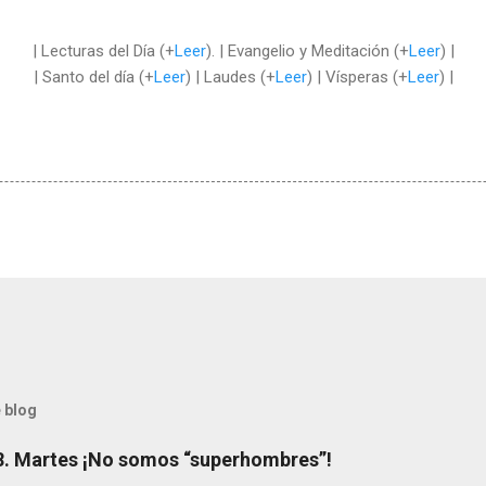
| Lecturas del Día (+
Leer
). | Evangelio y Meditación (+
Leer
) |
| Santo del día (+
Leer
) | Laudes (+
Leer
) | Vísperas (+
Leer
) |
 blog
8. Martes ¡No somos “superhombres”!