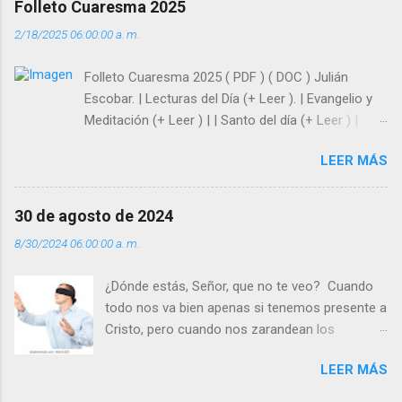
Folleto Cuaresma 2025
del amor. Sentirse amado es saber que Dios
2/18/2025 06:00:00 a. m.
siempre está pendiente de nosotros. Amar es
hacer que los demás se sientan acompañados
Folleto Cuaresma 2025 ( PDF ) ( DOC ) Julián
y protegidos por nosotros. “ Señor, soy un
Escobar. | Lecturas del Día (+ Leer ). | Evangelio y
árbol sin frutos, pero tú me das la savia para
Meditación (+ Leer ) | | Santo del día (+ Leer ) |
que al menos mis ramas y hojas den sombra
Laudes (+ Leer ) | Vísperas (+ Leer ) |
en los días del sol abrasador ”. - ¿Te sientes
LEER MÁS
super hombre? - ¿Superas tu fragilidad con la
gracia de Dios? Julián Escobar. | Lecturas del
Día (+ Leer ). | Evangelio y Meditación (+ Leer ) |
30 de agosto de 2024
| Santo del día (+ Leer ) | Laudes (+ Leer ) |
8/30/2024 06:00:00 a. m.
Vísperas (+ Leer ) |
¿Dónde estás, Señor, que no te veo? Cuando
todo nos va bien apenas si tenemos presente a
Cristo, pero cuando nos zarandean los
“problemas”, con reproche exclamamos:
LEER MÁS
“¿Dónde estás, Señor, que no te veo, que me
dejas solo y desamparado con el peso de