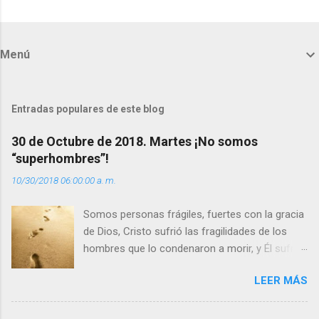
C
o
m
Menú
e
n
t
Entradas populares de este blog
a
30 de Octubre de 2018. Martes ¡No somos
r
“superhombres”!
i
10/30/2018 06:00:00 a. m.
o
s
Somos personas frágiles, fuertes con la gracia
de Dios, Cristo sufrió las fragilidades de los
hombres que lo condenaron a morir, y Él sufrió
como hombre esas fragilidades. ¿Qué nos
LEER MÁS
enseña Jesucristo? Que, si seguimos sus
huellas, sin ser superhombres, podemos
afrontar las adversidades con la fuerza y la luz