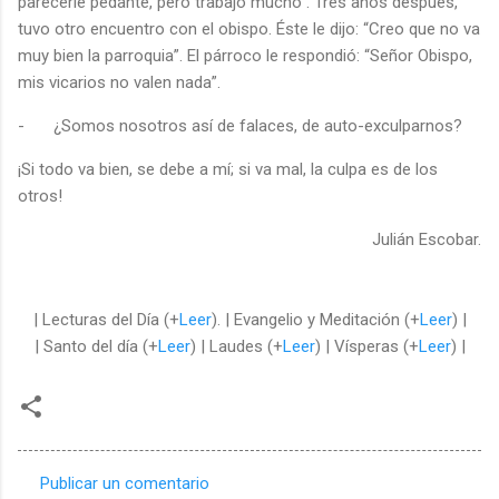
parecerle pedante, pero trabajo mucho”. Tres años después,
tuvo otro encuentro con el obispo. Éste le dijo: “Creo que no va
muy bien la parroquia”. El párroco le respondió: “Señor Obispo,
mis vicarios no valen nada”.
-
¿Somos nosotros así de falaces, de auto-exculparnos?
¡Si todo va bien, se debe a mí; si va mal, la culpa es de los
otros!
Julián Escobar.
| Lecturas del Día (+
Leer
). | Evangelio y Meditación (+
Leer
) |
| Santo del día (+
Leer
) | Laudes (+
Leer
) | Vísperas (+
Leer
) |
Publicar un comentario