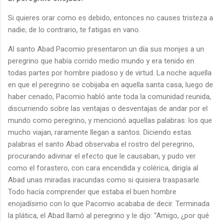
Si quieres orar como es debido, entonces no causes tristeza a
nadie; de lo contrario, te fatigas en vano.
Al santo Abad Pacomio presentaron un día sus monjes a un
peregrino que había corrido medio mundo y era tenido en
todas partes por hombre piadoso y de virtud. La noche aquella
en que el peregrino se cobijaba en aquella santa casa, luego de
haber cenado, Pacomio habló ante toda la comunidad reunida,
discurriendo sobre las ventajas o desventajas de andar por el
mundo como peregrino, y mencionó aquellas palabras: los que
mucho viajan, raramente llegan a santos. Diciendo estas
palabras el santo Abad observaba el rostro del peregrino,
procurando adivinar el efecto que le causaban, y pudo ver
como el forastero, con cara encendida y colérica, dirigía al
Abad unas miradas iracundas como si quisiera traspasarle.
Todo hacía comprender que estaba el buen hombre
enojadísimo con lo que Pacomio acababa de decir. Terminada
la plática, el Abad llamó al peregrino y le dijo: "Amigo, ¿por qué