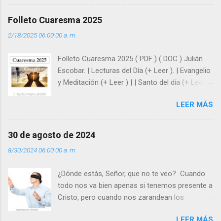
huellas, sin ser superhombres, podemos
afrontar las adversidades con la fuerza y la luz
Folleto Cuaresma 2025
del amor. Sentirse amado es saber que Dios
2/18/2025 06:00:00 a. m.
siempre está pendiente de nosotros. Amar es
hacer que los demás se sientan acompañados
Folleto Cuaresma 2025 ( PDF ) ( DOC ) Julián
y protegidos por nosotros. “ Señor, soy un
Escobar. | Lecturas del Día (+ Leer ). | Evangelio
árbol sin frutos, pero tú me das la savia para
y Meditación (+ Leer ) | | Santo del día (+ Leer )
que al menos mis ramas y hojas den sombra
| Laudes (+ Leer ) | Vísperas (+ Leer ) |
en los días del sol abrasador ”. - ¿Te sientes
LEER MÁS
super hombre? - ¿Superas tu fragilidad con la
gracia de Dios? Julián Escobar. | Lecturas del
Día (+ Leer ). | Evangelio y Meditación (+ Leer ) |
30 de agosto de 2024
| Santo del día (+ Leer ) | Laudes (+ Leer ) |
8/30/2024 06:00:00 a. m.
Vísperas (+ Leer ) |
¿Dónde estás, Señor, que no te veo? Cuando
todo nos va bien apenas si tenemos presente a
Cristo, pero cuando nos zarandean los
“problemas”, con reproche exclamamos:
LEER MÁS
“¿Dónde estás, Señor, que no te veo, que me