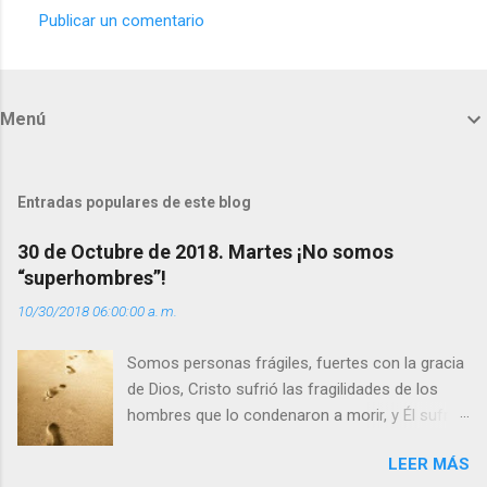
Publicar un comentario
C
o
m
Menú
e
n
t
Entradas populares de este blog
a
30 de Octubre de 2018. Martes ¡No somos
r
“superhombres”!
i
10/30/2018 06:00:00 a. m.
o
s
Somos personas frágiles, fuertes con la gracia
de Dios, Cristo sufrió las fragilidades de los
hombres que lo condenaron a morir, y Él sufrió
como hombre esas fragilidades. ¿Qué nos
LEER MÁS
enseña Jesucristo? Que, si seguimos sus