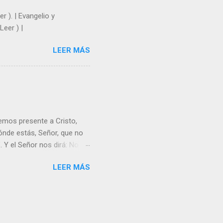
r ). | Evangelio y
Leer ) |
LEER MÁS
emos presente a Cristo,
nde estás, Señor, que no
 Y el Señor nos dirá: No
Resucitado. No me ves
LEER MÁS
Yo dejo a nadie sólo con
r verme, renueva tu fe para
liz y hacer feliz a los
s útil para ti y los demás?
orazón tiene más fuerza el