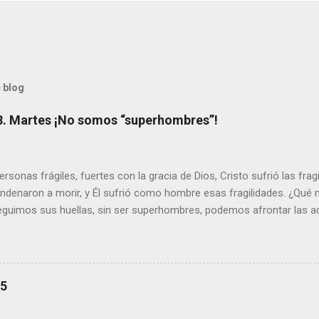
 blog
8. Martes ¡No somos “superhombres”!
sonas frágiles, fuertes con la gracia de Dios, Cristo sufrió las fra
ondenaron a morir, y Él sufrió como hombre esas fragilidades. ¿Qué
seguimos sus huellas, sin ser superhombres, podemos afrontar las a
el amor. Sentirse amado es saber que Dios siempre está pendiente d
demás se sientan acompañados y protegidos por nosotros. “ Señor, so
me das la savia para que al menos mis ramas y hojas den sombra en 
sientes super hombre? - ¿Superas tu fragilidad con la gracia de Dios?
25
+ Leer ). | Evangelio y Meditación (+ Leer ) | | Santo del día (+ Leer ) 
|