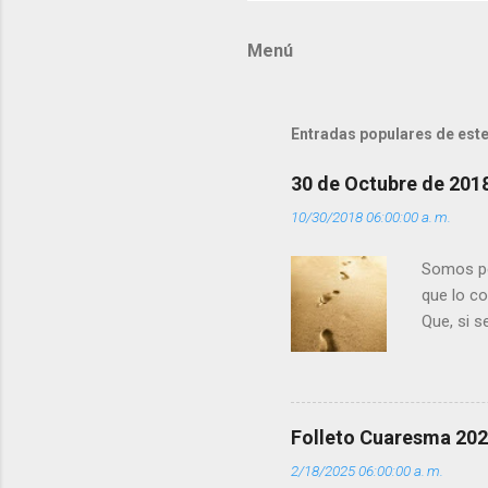
m
Menú
e
n
t
Entradas populares de este
a
r
30 de Octubre de 201
i
10/30/2018 06:00:00 a. m.
o
s
Somos per
que lo c
Que, si 
la luz d
que los 
pero tú 
”. - ¿Te 
Folleto Cuaresma 20
del Día (
2/18/2025 06:00:00 a. m.
(+ Leer ) 