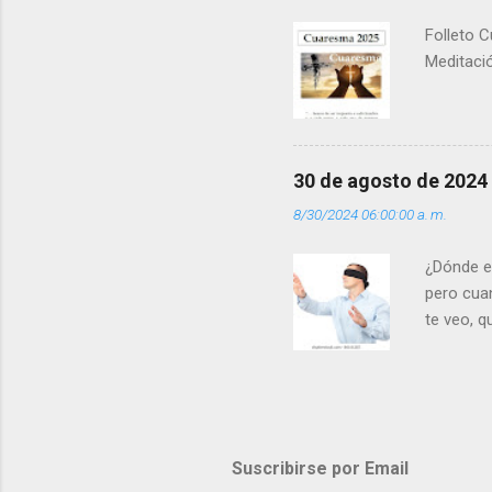
Folleto C
Meditació
30 de agosto de 2024
8/30/2024 06:00:00 a. m.
¿Dónde e
pero cua
te veo, 
me ves p
porque l
los dolor
poder cre
demás? - 
Suscribirse por Email
- ¿Te sie