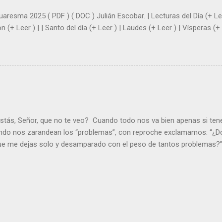
uaresma 2025 ( PDF ) ( DOC ) Julián Escobar. | Lecturas del Día (+ Lee
n (+ Leer ) | | Santo del día (+ Leer ) | Laudes (+ Leer ) | Vísperas (+ 
stás, Señor, que no te veo? Cuando todo nos va bien apenas si ten
ndo nos zarandean los “problemas”, con reproche exclamamos: “¿Dó
que me dejas solo y desamparado con el peso de tantos problemas?”.
orque me buscas entre los muertos, en la tumba vacía, y yo estoy 
loras tus problemas y no gozas de la vida. ¿Cómo puedes creer que 
es de la vida? Debes resucitar conmigo. Renueva tus ojos para pode
er más. Hazte preguntas como: - ¿Te despiertas con ánimo, de ser fe
¿Sientes que tu vida tiene sentido? - ¿Valoras lo que haces porque e
ntes fuerte y valiente para vivir la fe en público? - ¿En tu mente y c