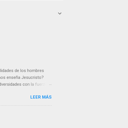
gilidades de los hombres
 nos enseña Jesucristo?
dversidades con la fuerza y
e nosotros. Amar es hacer
LEER MÁS
y un árbol sin frutos,
los días del sol abrasador
 Julián Escobar. | Lecturas
| Laudes (+ Leer ) | Vísperas