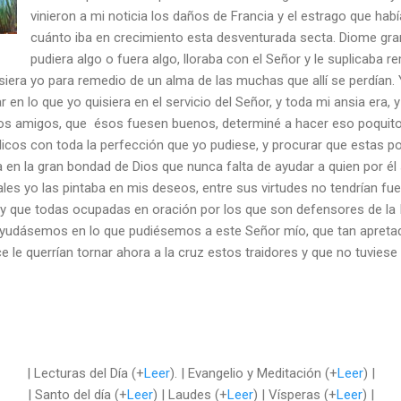
vinieron a mi noticia los daños de Francia y el estrago que hab
cuánto iba en crecimiento esta desventurada secta. Diome gran
pudiera algo o fuera algo, lloraba con el Señor y le suplicaba 
iera yo para remedio de un alma de las muchas que allí se perdían. 
 en lo que yo quisiera en el servicio del Señor, y toda mi ansia era, 
os amigos, que ésos fuesen buenos, determiné a hacer eso poquito 
licos con toda la perfección que yo pudiese, y procurar que estas p
 en la gran bondad de Dios que nunca falta de ayudar a quien por él 
ales yo las pintaba en mis deseos, entre sus virtudes no tendrían fue
 y que todas ocupadas en oración por los que son defensores de la I
 ayudásemos en lo que pudiésemos a este Señor mío, que tan apretad
e le querrían tornar ahora a la cruz estos traidores y que no tuviese 
| Lecturas del Día (+
Leer
). | Evangelio y Meditación (+
Leer
) |
| Santo del día (+
Leer
) | Laudes (+
Leer
) | Vísperas (+
Leer
) |