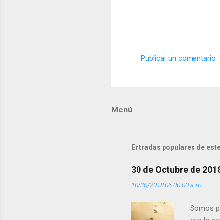
Publicar un comentario
C
o
m
Menú
e
n
t
Entradas populares de este
a
r
30 de Octubre de 201
i
10/30/2018 06:00:00 a. m.
o
s
Somos per