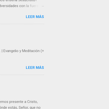
 nos enseña Jesucristo?
dversidades con la fuerza y
e nosotros. Amar es hacer
LEER MÁS
y un árbol sin frutos,
los días del sol abrasador
 Julián Escobar. | Lecturas
| Laudes (+ Leer ) | Vísperas
. | Evangelio y Meditación (+
LEER MÁS
emos presente a Cristo,
nde estás, Señor, que no