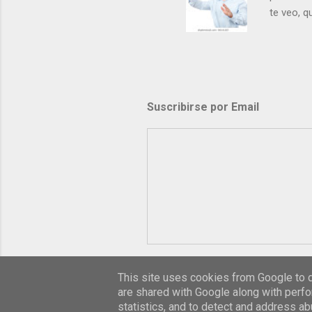
te veo, 
me ves p
porque l
los dolor
poder cre
demás? - 
Suscribirse por Email
- ¿Te sie
perdón qu
This site uses cookies from Google to de
are shared with Google along with perfo
statistics, and to detect and address ab