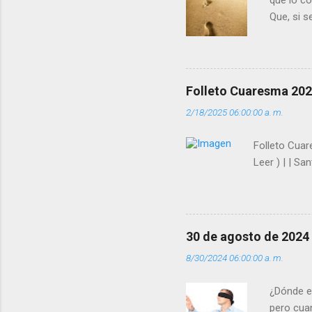
que lo c
Que, si 
la luz d
que los 
pero tú 
”. - ¿Te 
Folleto Cuaresma 20
del Día (
2/18/2025 06:00:00 a. m.
(+ Leer ) 
Folleto Cuare
Leer ) | | Sa
30 de agosto de 2024
8/30/2024 06:00:00 a. m.
¿Dónde e
pero cua