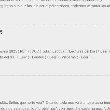
ondenaron a morir, y Él sufrió como hombre esas fragilidades. ¿Qué
seguimos sus huellas, sin ser superhombres, podemos afrontar las a
el amor. Sentirse amado es saber que Dios siempre está pendiente d
demás se sientan acompañados y protegidos por nosotros. “ Señor, so
me das la savia para que al menos mis ramas y hojas den sombra en 
sientes super hombre? - ¿Superas tu fragilidad con la gracia de Dios?
25
+ Leer ). | Evangelio y Meditación (+ Leer ) | | Santo del día (+ Leer ) 
|
sma 2025 ( PDF ) ( DOC ) Julián Escobar. | Lecturas del Día (+ Leer )
nto del día (+ Leer ) | Laudes (+ Leer ) | Vísperas (+ Leer ) |
stás, Señor, que no te veo? Cuando todo nos va bien apenas si ten
ndo nos zarandean los “problemas”, con reproche exclamamos: “¿Dó