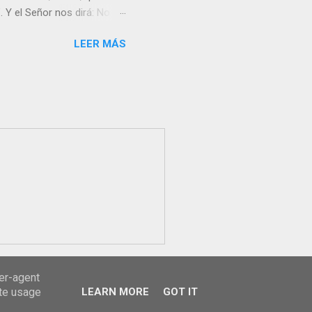
 Y el Señor nos dirá: No
Resucitado. No me ves
LEER MÁS
Yo dejo a nadie sólo con
r verme, renueva tu fe para
liz y hacer feliz a los
s útil para ti y los demás?
orazón tiene más fuerza el
...
ser-agent
ate usage
LEARN MORE
GOT IT