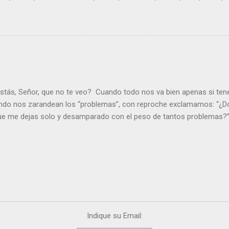
stás, Señor, que no te veo? Cuando todo nos va bien apenas si ten
ndo nos zarandean los “problemas”, con reproche exclamamos: “¿Dó
que me dejas solo y desamparado con el peso de tantos problemas?”.
orque me buscas entre los muertos, en la tumba vacía, y yo estoy 
loras tus problemas y no gozas de la vida. ¿Cómo puedes creer que 
es de la vida? Debes resucitar conmigo. Renueva tus ojos para pode
er más. Hazte preguntas como: - ¿Te despiertas con ánimo, de ser fe
¿Sientes que tu vida tiene sentido? - ¿Valoras lo que haces porque e
ntes fuerte y valiente para vivir la fe en público? - ¿En tu mente y c
e el odio? Si es así, es que Cristo te ha acariciado con su Resurrecc
Indique su Email: