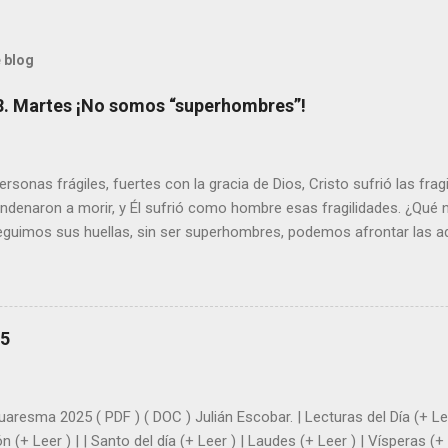
 blog
8. Martes ¡No somos “superhombres”!
sonas frágiles, fuertes con la gracia de Dios, Cristo sufrió las fra
ondenaron a morir, y Él sufrió como hombre esas fragilidades. ¿Qué
seguimos sus huellas, sin ser superhombres, podemos afrontar las a
el amor. Sentirse amado es saber que Dios siempre está pendiente d
demás se sientan acompañados y protegidos por nosotros. “ Señor, so
me das la savia para que al menos mis ramas y hojas den sombra en 
sientes super hombre? - ¿Superas tu fragilidad con la gracia de Dios?
25
+ Leer ). | Evangelio y Meditación (+ Leer ) | | Santo del día (+ Leer ) 
|
uaresma 2025 ( PDF ) ( DOC ) Julián Escobar. | Lecturas del Día (+ Lee
n (+ Leer ) | | Santo del día (+ Leer ) | Laudes (+ Leer ) | Vísperas (+ 