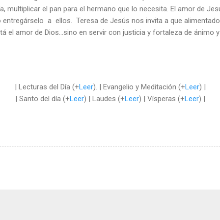
ía, multiplicar el pan para el hermano que lo necesita. El amor de J
o entregárselo a ellos. Teresa de Jesús nos invita a que alimentados
tá el amor de Dios…sino en servir con justicia y fortaleza de ánimo y
| Lecturas del Día (+
Leer
). | Evangelio y Meditación (+
Leer
) |
| Santo del día (+
Leer
) | Laudes (+
Leer
) | Vísperas (+
Leer
) |