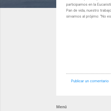
participamos en la Eucarist
Pan de vida, nuestro trabaj
sirvamos al prójimo: “No es
Publicar un comentario
C
o
m
Menú
e