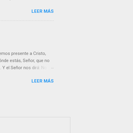
LEER MÁS
emos presente a Cristo,
nde estás, Señor, que no
 Y el Señor nos dirá: No
Resucitado. No me ves
LEER MÁS
Yo dejo a nadie sólo con
r verme, renueva tu fe para
liz y hacer feliz a los
s útil para ti y los demás?
orazón tiene más fuerza el
...