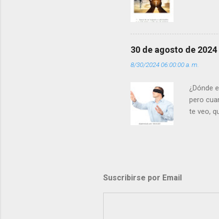
30 de agosto de 2024
8/30/2024 06:00:00 a. m.
¿Dónde e
pero cua
te veo, 
me ves p
porque l
los dolor
poder cre
demás? - 
Suscribirse por Email
- ¿Te sie
perdón qu