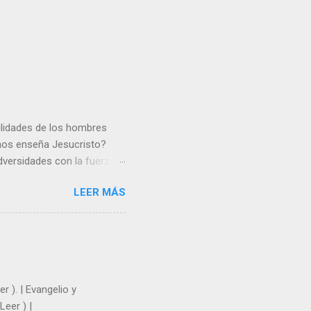
gilidades de los hombres
 nos enseña Jesucristo?
dversidades con la fuerza y
e nosotros. Amar es hacer
LEER MÁS
y un árbol sin frutos,
los días del sol abrasador
 Julián Escobar. | Lecturas
| Laudes (+ Leer ) | Vísperas
r ). | Evangelio y
Leer ) |