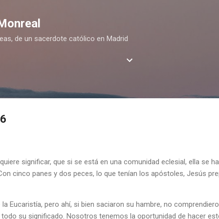
Ir al contenido principal
 Monreal
deas, de un sacerdote católico en Madrid
26
uiere significar, que si se está en una comunidad eclesial, ella se h
on cinco panes y dos peces, lo que tenían los apóstoles, Jesús pre
la Eucaristía, pero ahí, si bien saciaron su hambre, no comprendiero
n todo su significado. Nosotros tenemos la oportunidad de hacer est