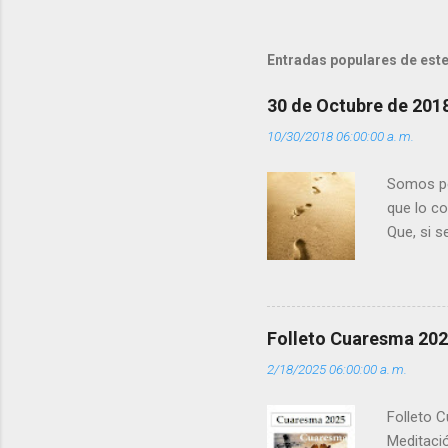
n
t
Entradas populares de este
a
r
30 de Octubre de 201
i
10/30/2018 06:00:00 a. m.
o
s
Somos per
que lo c
Que, si 
la luz d
que los 
pero tú 
”. - ¿Te 
Folleto Cuaresma 20
del Día (
2/18/2025 06:00:00 a. m.
(+ Leer ) 
Folleto C
Meditació