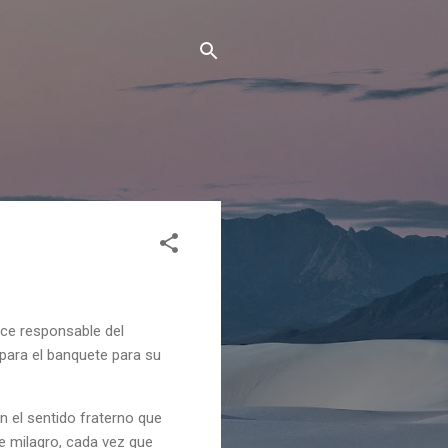
ace responsable del
para el banquete para su
n el sentido fraterno que
e milagro, cada vez que