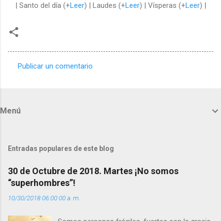
| Santo del día (+
Leer
) | Laudes (+
Leer
) | Vísperas (+
Leer
) |
Publicar un comentario
C
o
m
Menú
e
n
t
Entradas populares de este blog
a
30 de Octubre de 2018. Martes ¡No somos
r
“superhombres”!
i
10/30/2018 06:00:00 a. m.
o
s