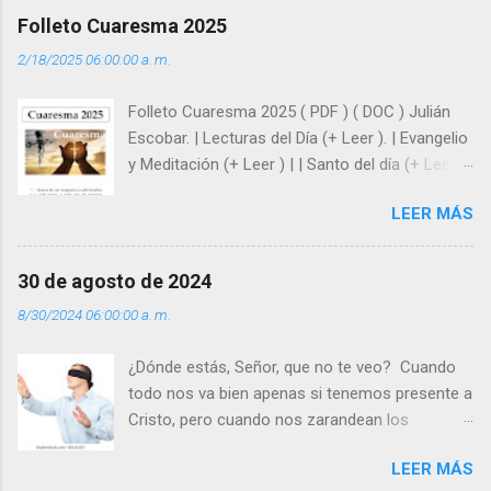
afrontar las adversidades con la fuerza y la luz
Folleto Cuaresma 2025
del amor. Sentirse amado es saber que Dios
2/18/2025 06:00:00 a. m.
siempre está pendiente de nosotros. Amar es
hacer que los demás se sientan acompañados
Folleto Cuaresma 2025 ( PDF ) ( DOC ) Julián
y protegidos por nosotros. “ Señor, soy un
Escobar. | Lecturas del Día (+ Leer ). | Evangelio
árbol sin frutos, pero tú me das la savia para
y Meditación (+ Leer ) | | Santo del día (+ Leer )
que al menos mis ramas y hojas den sombra
| Laudes (+ Leer ) | Vísperas (+ Leer ) |
en los días del sol abrasador ”. - ¿Te sientes
LEER MÁS
super hombre? - ¿Superas tu fragilidad con la
gracia de Dios? Julián Escobar. | Lecturas del
Día (+ Leer ). | Evangelio y Meditación (+ Leer ) |
30 de agosto de 2024
| Santo del día (+ Leer ) | Laudes (+ Leer ) |
8/30/2024 06:00:00 a. m.
Vísperas (+ Leer ) |
¿Dónde estás, Señor, que no te veo? Cuando
todo nos va bien apenas si tenemos presente a
Cristo, pero cuando nos zarandean los
“problemas”, con reproche exclamamos:
LEER MÁS
“¿Dónde estás, Señor, que no te veo, que me