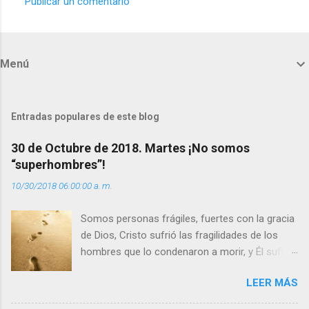
Publicar un comentario
C
o
m
Menú
e
n
t
Entradas populares de este blog
a
30 de Octubre de 2018. Martes ¡No somos
r
“superhombres”!
i
10/30/2018 06:00:00 a. m.
o
s
Somos personas frágiles, fuertes con la gracia
de Dios, Cristo sufrió las fragilidades de los
hombres que lo condenaron a morir, y Él sufrió
como hombre esas fragilidades. ¿Qué nos
LEER MÁS
enseña Jesucristo? Que, si seguimos sus
huellas, sin ser superhombres, podemos