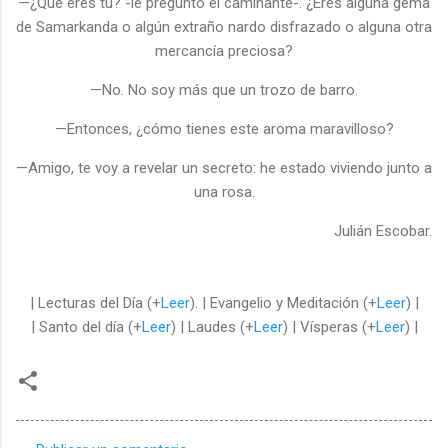
—¿Qué eres tú? -le preguntó el caminante-. ¿Eres alguna gema
de Samarkanda o algún extraño nardo disfrazado o alguna otra
mercancía preciosa?
—No. No soy más que un trozo de barro.
—Entonces, ¿cómo tienes este aroma maravilloso?
—Amigo, te voy a revelar un secreto: he estado viviendo junto a
una rosa.
Julián Escobar.
| Lecturas del Día (+
Leer
). | Evangelio y Meditación (+
Leer
) |
| Santo del día (+
Leer
) | Laudes (+
Leer
) | Vísperas (+
Leer
) |