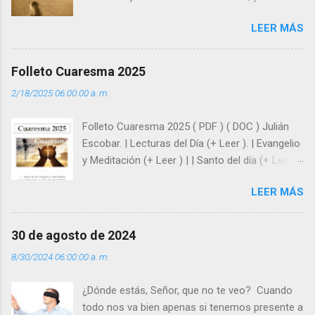
como hombre esas fragilidades. ¿Qué nos
LEER MÁS
enseña Jesucristo? Que, si seguimos sus
huellas, sin ser superhombres, podemos
afrontar las adversidades con la fuerza y la luz
Folleto Cuaresma 2025
del amor. Sentirse amado es saber que Dios
2/18/2025 06:00:00 a. m.
siempre está pendiente de nosotros. Amar es
hacer que los demás se sientan acompañados
Folleto Cuaresma 2025 ( PDF ) ( DOC ) Julián
y protegidos por nosotros. “ Señor, soy un
Escobar. | Lecturas del Día (+ Leer ). | Evangelio
árbol sin frutos, pero tú me das la savia para
y Meditación (+ Leer ) | | Santo del día (+ Leer )
que al menos mis ramas y hojas den sombra
| Laudes (+ Leer ) | Vísperas (+ Leer ) |
en los días del sol abrasador ”. - ¿Te sientes
LEER MÁS
super hombre? - ¿Superas tu fragilidad con la
gracia de Dios? Julián Escobar. | Lecturas del
Día (+ Leer ). | Evangelio y Meditación (+ Leer ) |
30 de agosto de 2024
| Santo del día (+ Leer ) | Laudes (+ Leer ) |
8/30/2024 06:00:00 a. m.
Vísperas (+ Leer ) |
¿Dónde estás, Señor, que no te veo? Cuando
todo nos va bien apenas si tenemos presente a