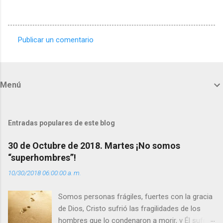
Publicar un comentario
C
o
m
Menú
e
n
t
Entradas populares de este blog
a
30 de Octubre de 2018. Martes ¡No somos
r
“superhombres”!
i
10/30/2018 06:00:00 a. m.
o
s
Somos personas frágiles, fuertes con la gracia
de Dios, Cristo sufrió las fragilidades de los
hombres que lo condenaron a morir, y Él sufrió