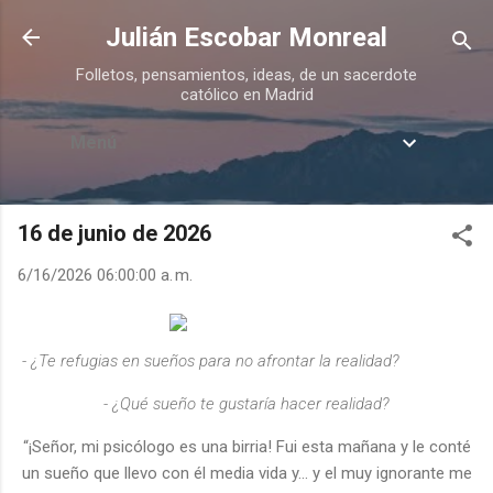
Ir al contenido principal
Julián Escobar Monreal
Folletos, pensamientos, ideas, de un sacerdote
católico en Madrid
Menú
16 de junio de 2026
6/16/2026 06:00:00 a. m.
- ¿Te refugias en sueños para no afrontar la realidad?
- ¿Qué sueño te gustaría hacer realidad?
“¡Señor, mi psicólogo es una birria! Fui esta mañana y le conté
un sueño que llevo con él media vida y… y el muy ignorante me