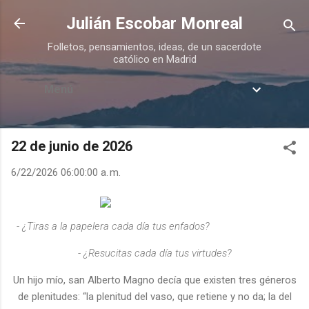
Ir al contenido principal
Julián Escobar Monreal
Folletos, pensamientos, ideas, de un sacerdote
católico en Madrid
Menú
22 de junio de 2026
6/22/2026 06:00:00 a. m.
-
¿Tiras a la papelera cada día tus enfados?
- ¿Resucitas cada día tus virtudes?
Un hijo mío, san Alberto Magno decía que existen tres géneros
de plenitudes: “la plenitud del vaso, que retiene y no da; la del