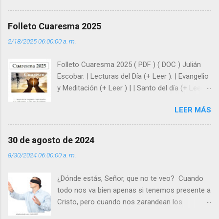
huellas, sin ser superhombres, podemos
afrontar las adversidades con la fuerza y la luz
Folleto Cuaresma 2025
del amor. Sentirse amado es saber que Dios
2/18/2025 06:00:00 a. m.
siempre está pendiente de nosotros. Amar es
hacer que los demás se sientan acompañados
Folleto Cuaresma 2025 ( PDF ) ( DOC ) Julián
y protegidos por nosotros. “ Señor, soy un
Escobar. | Lecturas del Día (+ Leer ). | Evangelio
árbol sin frutos, pero tú me das la savia para
y Meditación (+ Leer ) | | Santo del día (+ Leer )
que al menos mis ramas y hojas den sombra
| Laudes (+ Leer ) | Vísperas (+ Leer ) |
en los días del sol abrasador ”. - ¿Te sientes
LEER MÁS
super hombre? - ¿Superas tu fragilidad con la
gracia de Dios? Julián Escobar. | Lecturas del
Día (+ Leer ). | Evangelio y Meditación (+ Leer ) |
30 de agosto de 2024
| Santo del día (+ Leer ) | Laudes (+ Leer ) |
8/30/2024 06:00:00 a. m.
Vísperas (+ Leer ) |
¿Dónde estás, Señor, que no te veo? Cuando
todo nos va bien apenas si tenemos presente a
Cristo, pero cuando nos zarandean los
“problemas”, con reproche exclamamos: