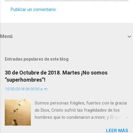
Publicar un comentario
C
o
m
Menú
e
n
t
Entradas populares de este blog
a
30 de Octubre de 2018. Martes ¡No somos
r
“superhombres”!
i
10/30/2018 06:00:00 a. m.
o
s
Somos personas frágiles, fuertes con la gracia
de Dios, Cristo sufrió las fragilidades de los
hombres que lo condenaron a morir, y Él sufrió
como hombre esas fragilidades. ¿Qué nos
LEER MÁS
enseña Jesucristo? Que, si seguimos sus