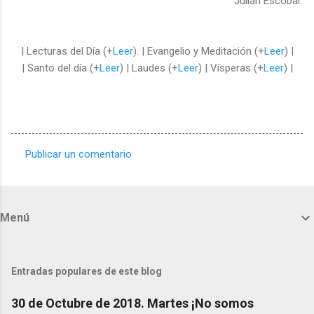
Julián Escobar.
| Lecturas del Día (+
Leer
). | Evangelio y Meditación (+
Leer
) |
| Santo del día (+
Leer
) | Laudes (+
Leer
) | Vísperas (+
Leer
) |
Publicar un comentario
C
o
m
Menú
e
n
t
Entradas populares de este blog
a
30 de Octubre de 2018. Martes ¡No somos
r