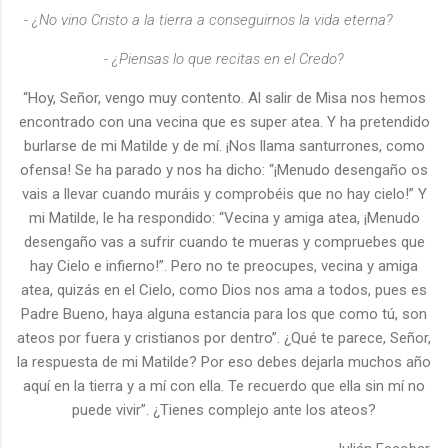
- ¿No vino Cristo a la tierra a conseguirnos la vida eterna?
- ¿Piensas lo que recitas en el Credo?
“Hoy, Señor, vengo muy contento. Al salir de Misa nos hemos
encontrado con una vecina que es super atea. Y ha pretendido
burlarse de mi Matilde y de mí. ¡Nos llama santurrones, como
ofensa! Se ha parado y nos ha dicho: “¡Menudo desengaño os
vais a llevar cuando muráis y comprobéis que no hay cielo!” Y
mi Matilde, le ha respondido: “Vecina y amiga atea, ¡Menudo
desengaño vas a sufrir cuando te mueras y compruebes que
hay Cielo e infierno!”. Pero no te preocupes, vecina y amiga
atea, quizás en el Cielo, como Dios nos ama a todos, pues es
Padre Bueno, haya alguna estancia para los que como tú, son
ateos por fuera y cristianos por dentro”. ¿Qué te parece, Señor,
la respuesta de mi Matilde? Por eso debes dejarla muchos año
aquí en la tierra y a mí con ella. Te recuerdo que ella sin mí no
puede vivir”. ¿Tienes complejo ante los ateos?