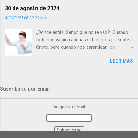
Día (+ Leer ). | Evangelio y Meditación (+ Leer ) |
30 de agosto de 2024
| Santo del día (+ Leer ) | Laudes (+ Leer ) |
8/30/2024 06:00:00 a. m.
Vísperas (+ Leer ) |
¿Dónde estás, Señor, que no te veo? Cuando
todo nos va bien apenas si tenemos presente a
Cristo, pero cuando nos zarandean los
“problemas”, con reproche exclamamos:
LEER MÁS
“¿Dónde estás, Señor, que no te veo, que me
dejas solo y desamparado con el peso de
tantos problemas?”. Y el Señor nos dirá: No me
ves porque me buscas entre los muertos, en la
Suscribirse por Email
tumba vacía, y yo estoy Resucitado. No me ves
porque lloras tus problemas y no gozas de la
vida. ¿Cómo puedes creer que Yo dejo a nadie
Indique su Email:
sólo con los dolores de la vida? Debes
resucitar conmigo. Renueva tus ojos para
poder verme, renueva tu fe para poder creer
más. Hazte preguntas como: - ¿Te despiertas