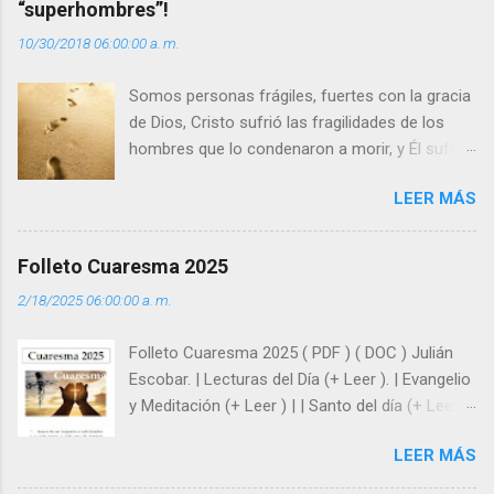
“superhombres”!
i
10/30/2018 06:00:00 a. m.
o
s
Somos personas frágiles, fuertes con la gracia
de Dios, Cristo sufrió las fragilidades de los
hombres que lo condenaron a morir, y Él sufrió
como hombre esas fragilidades. ¿Qué nos
LEER MÁS
enseña Jesucristo? Que, si seguimos sus
huellas, sin ser superhombres, podemos
afrontar las adversidades con la fuerza y la luz
Folleto Cuaresma 2025
del amor. Sentirse amado es saber que Dios
2/18/2025 06:00:00 a. m.
siempre está pendiente de nosotros. Amar es
hacer que los demás se sientan acompañados
Folleto Cuaresma 2025 ( PDF ) ( DOC ) Julián
y protegidos por nosotros. “ Señor, soy un
Escobar. | Lecturas del Día (+ Leer ). | Evangelio
árbol sin frutos, pero tú me das la savia para
y Meditación (+ Leer ) | | Santo del día (+ Leer )
que al menos mis ramas y hojas den sombra
| Laudes (+ Leer ) | Vísperas (+ Leer ) |
en los días del sol abrasador ”. - ¿Te sientes
LEER MÁS
super hombre? - ¿Superas tu fragilidad con la
gracia de Dios? Julián Escobar. | Lecturas del