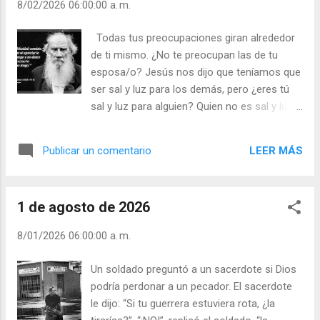
8/02/2026 06:00:00 a. m.
falsear la voz de mi conciencia. El gozo y la
alegría viene de sentirse en paz con uno
Todas tus preocupaciones giran alrededor
mismo, y si es posible, con los demás.
de ti mismo. ¿No te preocupan las de tu
¡Junta a Cristo en el trato con los demás y
esposa/o? Jesús nos dijo que teníamos que
contigo mismo y serás feliz! Julián Escobar.
ser sal y luz para los demás, pero ¿eres tú
| Lecturas del Día (+ Leer ). | Evangelio y
sal y luz para alguien? Quien no es sal y luz
Meditación (+ Leer ) | | Santo del día (+ Leer
para los demás, tampoco es para sí mismo.
) | Laudes (+ Leer ) | Vísperas (+ Leer ) |
¡Te has quedado insípido/a y a oscuras!
LEER MÁS
Publicar un comentario
¿Sabes por qué te ocurre esto? Porque diste
la espalda a Dios y al amor, que sabes que el
amor es servicio, es hacer todo para hacer
1 de agosto de 2026
feliz a los que te rodean. Tu soberbia
personal y tu vanagloria inflada por tu
8/01/2026 06:00:00 a. m.
egoísmo, te han atrapado, te han dejado
como un globo sujeto a una rama de árbol y
Un soldado preguntó a un sacerdote si Dios
tú te crees que levitas. ¡Despierta! Si no eres
podría perdonar a un pecador. El sacerdote
luz y sal para los demás no tienes tampoco
le dijo: “Si tu guerrera estuviera rota, ¿la
para ti mismo. Julián Escobar. | Lecturas del