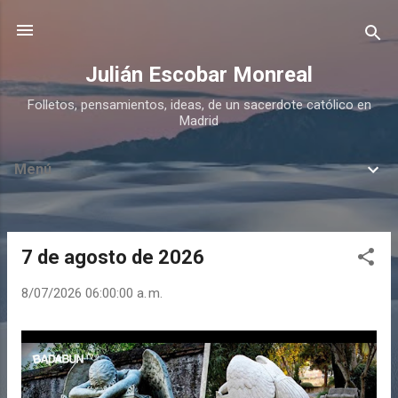
Ir al contenido principal
Julián Escobar Monreal
Folletos, pensamientos, ideas, de un sacerdote católico en
Madrid
Menú
7 de agosto de 2026
E
n
8/07/2026 06:00:00 a. m.
t
r
a
d