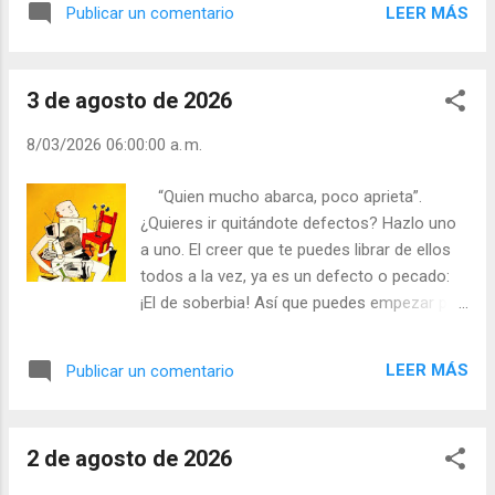
LEER MÁS
Publicar un comentario
instintos que afloran casi siempre en tus
palabras o conversaciones. Un padre se
sentía orgulloso de su hijo. “¡Qué bueno eres,
3 de agosto de 2026
hijo mío! ¡No sé cómo lo consigues!”. El hijo
le respondió: “Me veo como un campo de
8/03/2026 06:00:00 a. m.
cultivo y procuro no dejar de crecer en él
ninguna mala hierba. No es fácil, pero hay
“Quien mucho abarca, poco aprieta”.
que arrancar cualquier hierbajo que brote en
¿Quieres ir quitándote defectos? Hazlo uno
ella, para dar toda la savia a los frutos, a las
a uno. El creer que te puedes librar de ellos
buenas obras”. ¡La limpieza llama a la
todos a la vez, ya es un defecto o pecado:
limpieza, la suciedad a la suciedad! Julián
¡El de soberbia! Así que puedes empezar por
Escobar. | Lecturas del Día (+ Leer ). |
silenciar la soberbia con actitudes humildes.
Evangelio y Meditación (+ Leer ) | | Santo del
1- No alabarme ni expresar una estima
día (+ Leer ) | Laudes (+ Leer ) | Vísperas (+
LEER MÁS
Publicar un comentario
desorbitada por mí. 2- No pavonearme ante
Leer ) |
las alabanzas, aunque sean merecidas, que
me hagan. 3- No sentir envidia de otros
2 de agosto de 2026
cuando son alabados. 4- No hacer o decir
nada por ser bien visto y estimado. 5- No