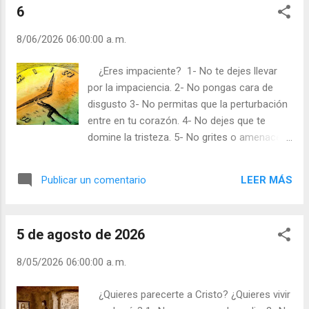
6
“muerta”, con todo a su alrededor derrumbado? La muerte
del Cuerpo no podemos evitarla, la muerte afectiva, sí.
8/06/2026 06:00:00 a. m.
¡Valore y ayude a los que le rodean! Julián Escobar. |
Lecturas del Día (+ Leer ). | Evangelio y Meditación (+ Leer ) |
¿Eres impaciente? 1- No te dejes llevar
| Santo del día (+ Leer ) | Laudes (+ Leer ) | Vísperas (+ Leer
por la impaciencia. 2- No pongas cara de
) |
disgusto 3- No permitas que la perturbación
entre en tu corazón. 4- No dejes que te
domine la tristeza. 5- No grites o amenaces.
Las palabras y los actos de una persona
siempre deben destilar paz. Se dice que “la
LEER MÁS
Publicar un comentario
cara es el espejo del alma” en el sentido que
un corazón alegre, paciente y en sintonía
con el Evangelio, nunca se expresa en
5 de agosto de 2026
palabras o cara, o gestos de indignación,
tristeza o venganza. Es bueno aprovechar
8/05/2026 06:00:00 a. m.
cualquier circunstancia para bien propio y
ajeno. ¡Sólo ten prisas para ayudar a quien lo
¿Quieres parecerte a Cristo? ¿Quieres vivir
necesite! La Virgen María fue con “prontitud”