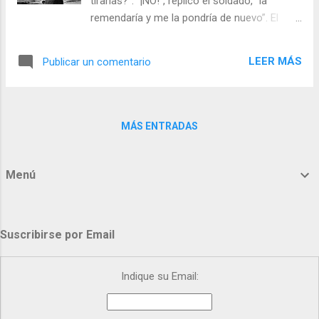
tirarías?”. “¡NO!”, replicó el soldado, “la
Día (+ Leer ). | Evangelio y Meditación (+ Leer
remendaría y me la pondría de nuevo”. El
) | | Santo del día (+ Leer ) | Laudes (+ Leer )
sacerdote entonces le contestó: “Si tú te
| Vísperas (+ Leer ) |
cuidas de tu guerrera, ¿no tendrá Dios
LEER MÁS
Publicar un comentario
cuidado de su propia criatura?”. Dios es
Amor y cuando hay amor hay ausencia total
de rencor, desprecio o indiferencia. Amor es
entregarse. “Yo no doy limosnas ni
MÁS ENTRADAS
sermones, me doy a mí mismo” (Walt
Whitman). - Perdón por ofender. - Perdón
por engañar - Perdón por desear lo
Menú
prohibido. - Perdón por la indiferencia -
Perdón por creerme mejor que tú. Julián
Escobar. | Lecturas del Día (+ Leer ). |
Suscribirse por Email
Evangelio y Meditación (+ Leer ) | | Santo del
día (+ Leer ) | Laudes (+ Leer ) | Vísperas (+
Leer ) |
Indique su Email: