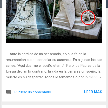
a
s
Ante la pérdida de un ser amado, sólo la fe en la
resurrección puede consolar su ausencia. En algunas lápidas
se lee: “Aquí duerme el sueño eterno”. Pero los Padres de la
Iglesia decían lo contrario, la vida en la tierra es un sueño, la
muerte es su despertar. Todos le tememos o por lo menos
no simpatizamos con la muerte aunque la Fe nos asegure
que es un sueño, un tránsito. Pero, ¿qué opinamos de las
LEER MÁS
Publicar un comentario
muertes “psicológico-afectivas” que nos provocamos
nosotros mismos? Una persona “deprimida” que vive con un
profundo y agudo sentimiento de frustración ¿no se siente