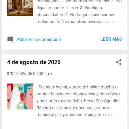
con alegría? 1- No murmures de nadie. 2- No
a ayudar a su parienta Isabel”. Con prontitud,
digas lo que te dijeron. 3- No digas
no con prisas. Julián Escobar. | Lecturas del
obscenidades. 4- No hagas insinuaciones
Día (+ Leer ). | Evangelio y Meditación (+ Leer
molestas. 5- No muestres aversión a nadie.
) | | Santo del día (+ Leer ) | Laudes (+ Leer )
Aunque sean públicas las faltas o las
| Vísperas (+ Leer ) |
ligerezas de tus conocidos, procura no
LEER MÁS
Publicar un comentario
comentarlas ni muestres desestima hacia
esa persona. Recuerda que el Señor
“ayudaba” al caído a levantarse, no
4 de agosto de 2026
colaboraba a hundirlo más. El bien que haces
a los demás te lo haces a ti, el mal que
8/04/2026 06:00:00 a. m.
haces, te golpeará a ti. Toma siempre, por
principio, el amar, coger y comprender. Julián
Faltas al hablar, o porque hablas mucho o
Escobar. | Lecturas del Día (+ Leer ). |
porque hablas con impaciencia y con cólera,
Evangelio y Meditación (+ Leer ) | | Santo del
y así harás mucho daño. Decía San Agustín:
día (+ Leer ) | Laudes (+ Leer ) | Vísperas (+
“Mando a la mano, y obedece la mano;
Leer ) |
mando al pie, y obedece el pie; pero mando a
los instintos y no me obedecen”. Así que
debes comenzar por “domesticar” los