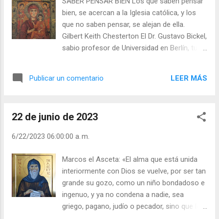
SABER PENSAR BIEN Los que saben pensar
¿Con esta facha, tan polvorientos y
bien, se acercan a la Iglesia católica, y los
sudados? Impo­sible; sería un insulto a tu
que no saben pensar, se alejan de ella.
esposa. Antes vayamos a la­varnos y
Gilbert Keith Chesterton El Dr. Gustavo Bickel,
mudarnos de ropa. Así lo hicieron. Ya a la
sabio profesor de Universidad en Berlín, tuvo
mesa, dijo el católico a su esposa: —Puedes
que hacer un trabajo para una
sentirte orgullosa, pues nuestro amigo
especialización en idiomas antiguos. Se
guarda más deferencias contigo que con el
LEER MÁS
Publicar un comentario
trataba de traducir los versos de uno de los
mismo Dios. —¿Cómo? ¿Qué quieres decir
mejores poetas del siglo cuarto - San Efrén,
con esto? —Nada; que nuestro amigo no se
llamado "El Citarista de la Virgen", porque
atreve a presentarse a la mesa sin antes
22 de junio de 2023
compuso hermosísimos poemas en honor
lavarse y ...
de la Madre de Dios. Bickel era protestante, y
6/22/2023 06:00:00 a. m.
por lo tanto no honraba mucho a la Virgen
María. Pero al traducir a aquel famoso poeta
Marcos el Asceta: «El alma que está unida
de los primeros tiempos de la Iglesia, se dio
interiormente con Dios se vuelve, por ser tan
cuenta de que ya en aquellos antiguos siglos
grande su gozo, como un niño bondadoso e
los cristianos muy sabios como San Efrén,
ingenuo, y ya no condena a nadie, sea
daban a María Santísima los títulos que hoy
griego, pagano, judío o pecador, sino que los
repetimos nosotros los católicos: "Madre de
contempla a todos por igual con mirada