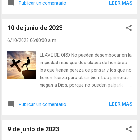
día (+ Leer ) | Laudes (+ Leer ) | Vísperas (+
LEER MÁS
Publicar un comentario
príncipe, y, extendiendo un gran vestido
Leer ) |
sobre su cama, le dijo: Este vestido significa
la fama y la gloria. Podrás obtenerlas si eres
10 de junio de 2023
mi amigo. Ya iba el niño a aceptar la
propuesta, cuando se presentó un
6/10/2023 06:00:00 a. m.
sacerdote al lado de su cama y, mirándole
amablemente, le dijo: - Hijo mío, ¿qué te
LLAVE DE ORO No pueden desembocar en la
aprovecha todo esto? He aquí que yo te
impiedad más que dos clases de hombres:
traigo algo más precioso. Anda, toma esta
los que tienen pereza de pensar y los que no
cajita de madera. El niño sintió disgusto y no
tienen fuerza para obrar bien. Los primeros
quiso aceptarla. - Ábrela – le dijo el
niegan a Dios, porque no pueden palparle
sacerdote – y mira lo que contiene. El niño la
con las manos. Los otros le niegan, para
abrió y halló una llave de oro. - Esta llavecita
poder seguir su vida de pecado. En la
– le explicó el sacerdote – te abrirá un día
LEER MÁS
Publicar un comentario
mayoría de los casos el hombre se hace
las puertas del cielo, si es que la guardas
incrédulo para librarse de Dios. (Mons.
fielmente. Esta llavecita es la sacrosanta fe
Tihamér Tóth) Julián Escobar. | Lecturas del
católica. El niño despertó y comp...
9 de junio de 2023
Día (+ Leer ). | Evangelio y Meditación (+ Leer
) | | Santo del día (+ Leer ) | Laudes (+ Leer )