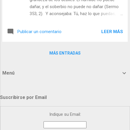
sesión de saltos y más saltos para alegrar a
dañar, y el soberbio no puede no dañar (Sermo
Jesús. Pero el Superior oyó ruidos y fue a la
353, 2). Y aconsejaba: Tú, haz lo que puedas,
capilla. Y, cuando le iba a llamar seriamente
pide lo que no puedas y Dios te dará para que
la atención, vio que Jesús se son-reía desde
puedas. ¡Oh amor, que siempre ardes y nunca te
su imagen; y entendió que estaba contento
LEER MÁS
Publicar un comentario
apagas! Amor, Dios mío, abrásame, ¿Mandas
de aquella manera sencilla de expresarle su
continencia? Dame lo que me pides y pídeme lo
amor, que era una bella manera de orar
que quieras. Haz Señor, Dios mío, que te
Julián...
MÁS ENTRADAS
comprenda y te ame. Oh Señor, te amo y, si es
poco, haz que te ame más intensamente. Cuán
tarde te conocí, hermosura tan antigua y tan
Menú
nueva, cuán tarde te conocí. Tú estabas
conmigo, pero yo no estaba contigo. Llamaste y
clamaste y rompiste mi sordera; brillaste,
resplandeciste y curaste mi ceguera; exhalaste
Suscribirse por Email
tu perfume y respiré, y ahora suspiro por Ti y
siento hambre y sed de Ti. Por ello, sólo orando
Indique su Email:
de verdad, amando sin cesar, llegaremos a Dios
y encontraremos la felicidad, que es el gozo de