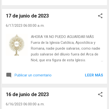
es mi Madre! Julián Escobar. | Lecturas del
) | Laudes (+ Leer ) | Vísperas (+ Leer ) |
Día (+ Leer ). | Evangelio y Meditación (+ Leer
) | | Santo del día (+ Leer ) | Lau...
17 de junio de 2023
6/17/2023 06:00:00 a. m.
AHORA YA NO PUEDO AGUARDAR MÁS
Fuera de la Iglesia Católica, Apostólica y
Romana, nadie puede salvarse, como nadie
pudo salvarse del diluvio fuera del Arca de
Noé, que era figura de esta Iglesia.
(Catecismo Mayor N° 170b) Un día se me
presentó una señora, diciendo que quería
LEER MÁS
Publicar un comentario
hablar conmigo. No soy católica —me dijo—;
pero desde hace diez años vengo a la iglesia
de la Universidad y escucho sus
16 de junio de 2023
conferencias. Ahora ya no puedo aguardar
más: quiero ser católica. Habrá revuelo en mi
6/16/2023 06:00:00 a. m.
casa, mis padres querrán impedirme dar