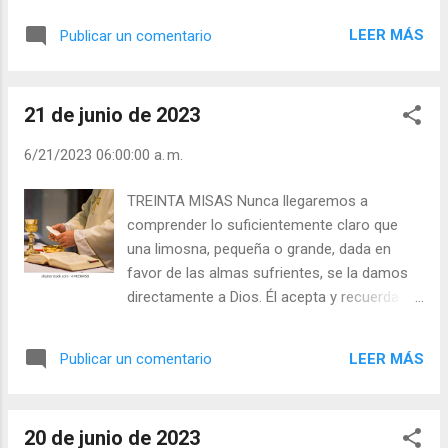
Dios", "Inmaculada", "Siempre Virgen" ,
pura; halla gozo en el mundo entero, y quiere
"Superior a los ángeles en santidad, pureza y
LEER MÁS
Publicar un comentario
que todos griegos, judíos y gentiles
en poder", etc., etc. Este catedrático tan
glorifiquen a Dios.» Y Macario el Grande, de
apreci...
Egipto, dice que el contemplativo «arde con
21 de junio de 2023
un amor tan grande que si fuese posible él
haría de su interior una morada para todos,
6/21/2023 06:00:00 a. m.
sin hacer distinciones entre buenos y
malos». Aquí ves, querido hermano, lo que
TREINTA MISAS Nunca llegaremos a
los Santos Padres piensan de ello. Así que
comprender lo suficientemente claro que
yo te aconsejo que dejes de lado tu fiereza,
una limosna, pequeña o grande, dada en
y mires a todo considerando que está bajo
favor de las almas sufrientes, se la damos
la omnisciente Providencia de Dios, y que
directamente a Dios. Él acepta y recuerda
cuando te tropieces con vejaciones, te
como si se la hubieran dado directamente a
acuses a ti mismo en particular de falta de
Él mismo. Así, todo lo que hagamos por
paciencia y humildad. Julián Escobar. |
LEER MÁS
Publicar un comentario
ellas, Dios lo acepta hecho para Él. Es como
Lecturas del Día (+ Leer ). | Evangelio y
si lo aliviáramos o liberáramos a Él mismo
Meditación (+ Leer ) | | Santo del día (+ Leer
del purgatorio. En qué manera nos pagará!
) | Laudes (+ Leer ) | Ví...
20 de junio de 2023
Paul O’Sullivan Julián Escobar. | Lecturas del