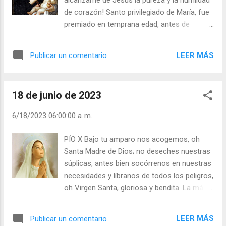
alcánzame de Jesús la pureza y la humildad
hace siglos, y por los siglos, por medio de la
de corazón! Santo privilegiado de María, fue
Compañía de Jesús, entre los estudiantes
premiado en temprana edad, antes de
jóvenes. Julián Escobar. | Lecturas del Día (+
sobrevenir la fatiga, pero no antes de
Leer ). | Evangelio y Meditación (+ Leer ) | | Santo
merecerlo, pues abundaba en méritos. En
del día (+ Leer ) | Laudes (+ Leer ) | Vísperas (+
LEER MÁS
Publicar un comentario
Viena se puso gravemente enfermo en casa
Lee...
de un protestante; su hermano era mundano
v fue absolutamente imposible que recibiese
18 de junio de 2023
los Santos Sacramentos. Entonces, la
Santísima Virgen le dio la Comunión por
6/18/2023 06:00:00 a. m.
ministerio de dos ángeles. Se le apareció
después ella misma y le puso en los brazos
PÍO X Bajo tu amparo nos acogemos, oh
al Niño Jesús, y le guió por el camino que va
Santa Madre de Dios; no deseches nuestras
de Viena a Roma, que re­corrió a pie. San
súplicas, antes bien socórrenos en nuestras
Estanislao es el Santo de la Virgen Ma­ría. ¡Y
necesidades y líbranos de todos los peligros,
es una de las columnas de la Compañía de
oh Virgen Santa, gloriosa y bendita. La más
Jesús! Cuando se le decía: Estanislao,
antigua oración a la Virgen. Julián Escobar. |
¿amas a la Virgen?, elevaba las manos y los
Lecturas del Día (+ Leer ). | Evangelio y
ojos al cielo y exclamaba: ¡Oh, si la amo! ¡Si
LEER MÁS
Publicar un comentario
Meditación (+ Leer ) | | Santo del día (+ Leer