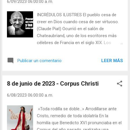
6/09/2023 06:00:00 a. m.
| Vísperas (+ Leer ) |
INCRÉDULOS ILUSTRES El pueblo cesa de
creer en Dios cuando cesa de ser virtuoso.
(Claude Piat) Ocurrió en el salón de
Chateaubriand, uno de los escritores más
célebres de Francia en el siglo XIX. Los
invitados eran en su mayoría sabios y
artistas incrédulos. Y se habló de la religión -
LEER MÁS
Publicar un comentario
¡cómo ocurre con frecuencia entre los
incrédulos! – y sacaron la conclusión de que
el hombre instruido no puede ya ser
8 de junio de 2023 - Corpus Christi
creyente. Entonces se levantó
Chateaubriand y dijo: - Señores, pónganse la
6/08/2023 06:00:00 a. m.
mano sobre el corazón. ¿No volverían otra
vez a ser creyentes si supiesen vivir una vida
«Toda rodilla se doble…» Arrodillarse ante
pura? Los incrédulos engreídos quedaron
Cristo, remedio de toda idolatría En la
atónitos. De veras, más cómodo les era vivir
homilía que Benedicto XVI pronunciaba en el
como si Dios no existiera, tampoco el
Corpus del año pasado, realizaba una