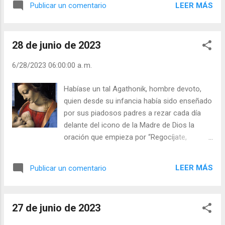
LEER MÁS
Publicar un comentario
Dios— pueda dar la vida a un hombre, y que
en la balanza de la Justicia, un instante de
invocar a Jesucristo pueda pesar más que
28 de junio de 2023
muchas horas de negligencia? Del Peregrino
ruso Julián Escobar. | Lecturas del Día (+
6/28/2023 06:00:00 a. m.
Leer ). | Evangelio y Meditación (+ Leer ) | |
Santo del día (+ Leer ) | Laudes (+ Leer ) |
Habíase un tal Agathonik, hombre devoto,
Vísperas (+ Leer ) |
quien desde su infancia había sido enseñado
por sus piadosos padres a rezar cada día
delante del icono de la Madre de Dios la
oración que empieza por “Regocíjate,
doncella encinta de Dios”, y así lo hacía
siempre. Más tarde, cuando creció e inició
LEER MÁS
Publicar un comentario
su propia vida, se vio absorbido por los
cuidados y ajetreos de la vida y sólo rara vez
rezaba la oración, hasta que la abandonó
27 de junio de 2023
totalmente. Un día dio alojamiento para la
noche a un peregrino, quien le contó que era