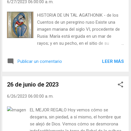
6/27/2023 06:00:00 a. m.
un eremita de la Tebaida, y que había tenido
una visión en la que se le ordenaba ir a un tal
HISTORIA DE UN TAL AGATHONIK - de los
Agathonik y reprenderle por haber
Cuentos de un peregrino ruso Existe una
abandonado la oración a la Madre de Dios.
imagen mariana del siglo VI, procedente de
Agathonik dijo que la razón era que había
Rusia: María está erguida en un mar de
rezado la oración durante muchos años sin
rayos; y en su pecho, en el sitio de su
observar ningún resultado en absoluto.
corazón, se dibuja Cristo, como sol, como
Entonces, el eremita le dijo: “Recuerda,
hostia rodeada de haces de luz. ¿Qué es lo
cuántas veces esta oración te ha auxiliado y
LEER MÁS
Publicar un comentario
que quiere expresar? Que el corazón de
te ha evitado una desgracia. Recuerda cómo,
María estaba ocupado por Cristo, allí vivía Él,
en tu juventud, fuiste prodigiosamente
y así María era un ostensorio, un tabernáculo
salvado de ahogarte. ¿No recuerda...
26 de junio de 2023
vivo. Mons. Tihamér Tóth Julián Escobar. |
Lecturas del Día (+ Leer ). | Evangelio y
6/26/2023 06:00:00 a. m.
Meditación (+ Leer ) | | Santo del día (+ Leer
) | Laudes (+ Leer ) | Vísperas (+ Leer ) |
EL MEJOR REGALO Hoy vemos cómo se
desgarra, sin piedad, a sí mismo, el hombre que
se alejó de Dios. Vemos cómo se desmorona
indefectiblemente la torre de Babel de la cultura