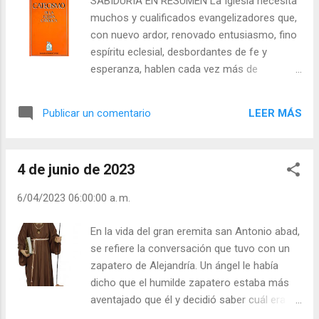
SABIDURÍA EN RESUMEN La Iglesia necesita
negativamente a esta pregunta, y el sabio
muchos y cualificados evangelizadores que,
contestó: «Pues ha perdido usted tres
con nuevo ardor, renovado entusiasmo, fino
cuartas partes de su vida.» En este
espíritu eclesial, desbordantes de fe y
momento notaron ambos que se abría una
esperanza, hablen cada vez más de
vía en la barca y el agua penetraba en ella.
Jesucristo. San Juan Pablo II Jouffroy,
«¿Sabe usted nadar?», pre­guntó el barquero
célebre profesor de la Universidad de París,
al sabio. Le contestó éste: «No.» Le dijo
LEER MÁS
Publicar un comentario
había sido por largo tiempo librepensador,
entonces el barquero: «Pues ha perdido
pero más tarde se convirtió en un ferviente
usted toda su vida de una vez, si no se
cristiano. Al acercársele la muerte, dijo a uno
apresura a agarrarse a mi espalda.» Lo
4 de junio de 2023
de sus amigos las siguientes memorables
mismo que a este sabio acon...
palabras: «Conozco un librito que los niños
6/04/2023 06:00:00 a. m.
aprenden de memoria, en el cual están
resueltos todos los grandes problemas de la
En la vida del gran eremita san Antonio abad,
vida. Leedlo todos sin excepción. Este librito
se refiere la conversación que tuvo con un
es el catecismo.» En efecto, el catecismo
zapatero de Alejandría. Un ángel le había
resuelve las más importantes cuestiones de
dicho que el humilde zapatero estaba más
la vida que tantos filósofos incrédulos
aventajado que él y decidió saber cuál era su
suelen llamar «enigmas de la Naturaleza».
secreto. Le preguntó: - ¿Qué haces de