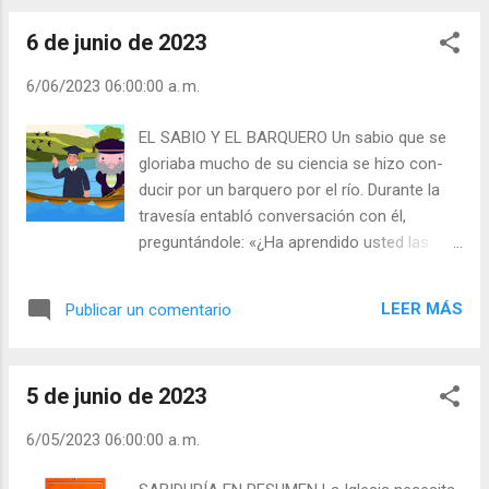
o un liturgia que no conociese el acto de
distinguidos, para comprar allí algunos
arrodillarse estaría enferma en ...
6 de junio de 2023
barriles. Iba probando todos los vinos que se
le ofrecían, pero ninguno le satisfacía. - No
6/06/2023 06:00:00 a. m.
hay nada que decir… es un vino bueno… es
vino bueno, pero … pero tiene un olor… Iba
EL SABIO Y EL BARQUERO Un sabio que se
probando aún más clases de vinos muy
gloriaba mucho de su ciencia se hizo con­
exquisitos, pero todo en vano: todos los
ducir por un barquero por el río. Durante la
vinos le olían mal. El vendedor sacó
travesía entabló conversación con él,
entonces el mejor de sus vinos. Era por
preguntándole: «¿Ha aprendido usted las
demás. La respuesta era la misma: - Es un
matemáticas?» «No», contestó el barquero.
vino muy bueno… pero también tiene un
Dijo entonces el sabio: «Pues ha perdido
olor… Entonces el comerciante examinó de
LEER MÁS
Publicar un comentario
usted la cuarta parte de su vida.» Otra vez
más cerca al cliente, cuyo vestido estaba
preguntó el sabio: «¿Ha estudiado usted
lleno de grasa, frunció el ceño, se tapó la
física?» Se rió el barquero y contestó: «No.»
nariz y le dijo: - Ah, Amigo, antes ...
5 de junio de 2023
Le replicó el sabio: «Pues ha perdido usted
dos cuartas partes de su vida.» Le preguntó
6/05/2023 06:00:00 a. m.
otra vez: «¿Ha estudiado usted
astronomía?» El barquero contestó