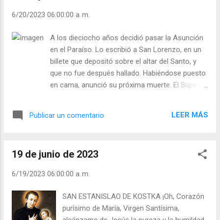
Día (+ Leer ). | Evangelio y Meditación (+ Leer
6/20/2023 06:00:00 a. m.
) | | Santo del día (+ Leer ) | Laudes (+ Leer )
| Vísperas (+ Leer ) |
A los dieciocho años decidió pasar la Asunción
en el Paraíso. Lo escribió a San Lorenzo, en un
billete que depositó sobre el altar del Santo, y
que no fue después hallado. Habiéndose puesto
en cama, anunció su próxi­ma muerte. El Superior
le dijo asombrado: ¡Pero si con una indisposición
tan leve sería mayor mi­lagro morir que sanar! Y,
LEER MÁS
Publicar un comentario
sin embargo, al ama­necer del 15 de agosto, al
comenzar la fiesta, la Virgen lo esperaba, y él
obedeció: la Santísima Virgen le llamó y
19 de junio de 2023
Estanislao dejó la tierra y voló con su Madre
Celestial. Murió en San Andrés, en el Quirinal,
6/19/2023 06:00:00 a. m.
donde se veneran algunas de sus reliquias,
mientras que otras fueron llevadas a su patria,
SAN ESTANISLAO DE KOSTKA ¡Oh, Corazón
Polonia, para darle nuevo lustre. El mundo no
purísimo de María, Virgen Santísima,
llegó a oír su voz, pero su apos­tolado lo ejercita