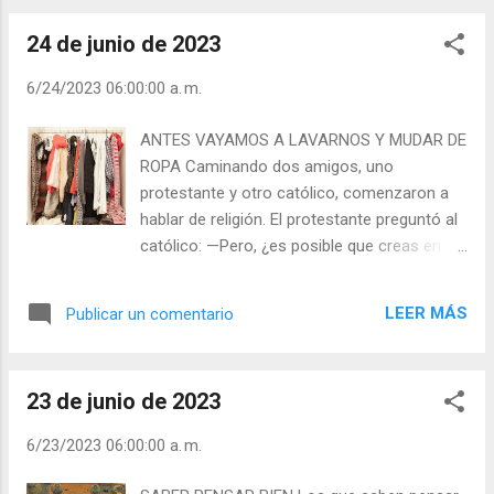
pro...
sábana que cubre mi pecho —contestó el
24 de junio de 2023
enfermo. Quedó espantado el sacerdote; al
soldado le faltaban los dos brazos. —Ahora
6/24/2023 06:00:00 a. m.
levántelo usted más abajo, sobre el lugar de
mis piernas... Ambas estaban amputadas. —
ANTES VAYAMOS A LAVARNOS Y MUDAR DE
¡Cuánto le compadezco, querido amigo! —
ROPA Caminando dos amigos, uno
dijo el sacerdote conmovido; mas el herido
protestante y otro católico, comenzaron a
le contestó: —No, Padre; yo no merezco
hablar de religión. El protestante preguntó al
compasión. Tengo merecido el sufrimiento.
católico: —Pero, ¿es posible que creas en el
Una vez, yendo de camino con mis
purgatorio? Yo pienso que, si nos salvamos,
compañeros, encontramos un crucifijo. Y
estamos salvos y no tenemos por qué pasar
nos pusimos a destrozarlo. Yo fui el que lo
LEER MÁS
Publicar un comentario
por el purgatorio, sino ir directamente al
hizo con más vehemencia. Me encaramé en
cielo. Apenas llegaron a la casa del católico,
la cruz; con mi espada —corté los brazos y
un criado les salió al encuentro diciéndoles
las piernas de Cristo, de suerte que el
23 de junio de 2023
que la comida estaba en la mesa. —
cuerpo se cayó en la tie...
Magnífico — exclamó el protestante—, jamás
6/23/2023 06:00:00 a. m.
me sen­tí con tanto apetito. —Pues vayamos
directamente a la mesa —dijo el ca­tólico. —