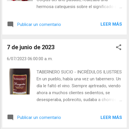
premio por el bien ni el castigo por el mal.
hermosa catequesis sobre el significado de
¿Cómo vivir frívolamente y
esta postura corporal en la oración y en la
deshonestamente creyendo que hay un Ojo
liturgia: “ Arrodillarse en adoración ante el
que siempre ve y Alguien que lo sabe todo y
LEER MÁS
Publicar un comentario
Señor (…) es el remedio más válido y radical
lo juzga todo? Pero, ¿negar las realidades
contra las idolatrías de ayer y hoy.
hace que ellas desaparezcan? La vida del
Arrodillarse ante la Eucaristía es una
hombre pasa volando, el juicio espera. Dios
7 de junio de 2023
profesión de libertad: quien se inclina ante
es el Juez justo que pr...
Jesús no puede y no debe postrarse ante
6/07/2023 06:00:00 a. m.
ningún poder terreno, por más fuerte que
sea. Nosotros los cristianos, sólo nos
TABERNERO SUCIO - INCRÉDULOS ILUSTRES
arrodillamos ante el Santísimo Sacramento
En un pueblo, había una vez un tabernero. Un
”. En su obra “El espíritu de la liturgia”, el
día le faltó el vino. Siempre ajetreado, viendo
entonces Cardenal Ratzinger daba respuesta
ahora a muchos clientes sedientos, se
a la objeción que juzga que la cultura
desesperaba, pobrecito, sudaba a chorros.
moderna es refractaria al gesto de
Sin que se bañase ni cambiase, tan sucio
“arrodillarse”. Con clarividencia y profunda
como estaba, con traje de trabajo lleno de
convicción afirmaba que “quien aprende a
LEER MÁS
Publicar un comentario
manchas de grasa, subió al carro y se dirigió
creer, aprende también a arrodillarse. Una fe
a la ciudad vecina, a la tienda de vinos más