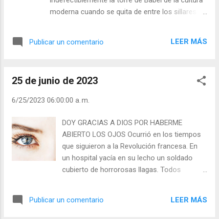
moderna cuando se quita de entre los sillares la
argamasa del Cristianismo. Mons. Tihamér Tóth
Hubo un célebre químico italiano, Estanislao
LEER MÁS
Publicar un comentario
Canizzaro, premio Nóbel, fallecido en 1910, que
se dio a conocer no sólo por su ciencia, sino
también por su profunda vida religiosa y su
25 de junio de 2023
tesón en confesar su fe. En cierta ocasión se
jactaba delante de él un diputado incrédulo del
6/25/2023 06:00:00 a. m.
Parlamento de Italia de haber escogido por
esposa a una mujer que públicamente
DOY GRACIAS A DIOS POR HABERME
pregonaba y defendía el ateísmo y las doctrinas
ABIERTO LOS OJOS Ocurrió en los tiempos
más disparatadas. El célebre químico escuchó
que siguieron a la Revolución francesa. En
silenciosamente durante un rato, pero al fin
un hospital yacía en su lecho un soldado
interrumpió a su interlocutor: —¿Me permite una
cubierto de horrorosas llagas. Todos
pregunta, querido diputado? Si su esposa llega a
estaban asombrados de que pudiera vivir. —
ser madre, ¿qué es lo que enseñará a sus hijos?
Amigo —le dijo el capellán del hospital—, ya
Fue tan inesperada esta pregunta, que el
LEER MÁS
Publicar un comentario
me han dicho lo terrible de sus heridas. —
diputado no supo qué responder. Canizzaro
Reverendo Padre, levante usted un poco la