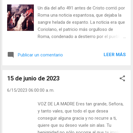
este paso, todos estarán contra mí, es
Un día del año 491 antes de Cristo corrió por
posible que llegue a perder hasta el trabajo
Roma una noticia espantosa, que dejaba la
que tengo; pero no puedo diferirlo por más
sangre helada de espanto. La noticia era que
tiempo, tengo que hacerlo. —Y dígame usted,
Coriolano, el patricio más orgulloso de
¿qué es lo que la atrajo hacia nosotros?—
Roma, condenado a destierro por el pueblo,
pregunté—. ¿Qué verdad ha cautivado más
se había pasado al enemigo, al enemigo más
su alma del catolicismo? —Varias cosas —
encarnizado de los romanos, a los volscos,
contestó ella—. En primer lugar, el Santísimo
LEER MÁS
Publicar un comentario
y capitaneándolos, lo devastaba y quemaba
Sacramento. Al que lea con atención las
todo, y ya estaba llegando a las puertas de la
palabras claras de Jesucristo en la Sagrada
ciudad, ebrio de venganza. La noticia era
Escritura: «Esto es mi cuerpo», no le basta
15 de junio de 2023
cierta... Estaba Coriolano al frente del
creer que C...
enemigo y a las puertas de Roma. La ciudad,
6/15/2023 06:00:00 a. m.
presa del mayor pánico, envió una comisión
compuesta de los más distinguidos
VOZ DE LA MADRE Eres tan grande, Señora,
patricios, para aplacar al antiguo compañero,
y tanto vales, que todo el que desea
herido en lo más vivo. En vano: ni siquiera les
conseguir alguna gracia y no recurre a ti,
dejaron entrar en el campamento. Entonces
quiere que su deseo vuele sin alas. Tu
se nombró otra comisión, presidida por el
benignidad no sólo socorre al que te implora,