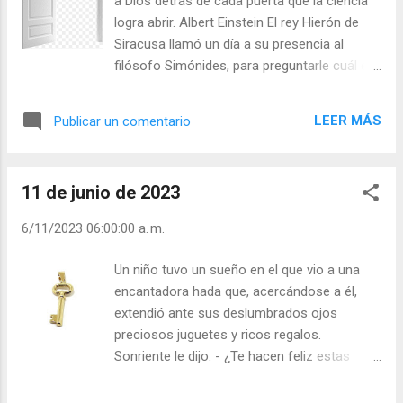
a Dios detrás de cada puerta que la ciencia
justo juicio, aplica los sufragios que debían
logra abrir. Albert Einstein El rey Hierón de
ser aplicados por mí, en favor de aquellos
Siracusa llamó un día a su presencia al
por los cuales debí haber rezado. Dios, en su
filósofo Simónides, para preguntarle cuál era
justicia, me dará todos los méritos de mis
la esencia de Dios. El filósofo pidió un día de
buenas obras cuando entre al Cielo; pero
tiempo para pensarlo; pero transcurrido el
antes, debo expiar mi grave negligencia por
LEER MÁS
Publicar un comentario
día, se presentó al rey para pedirle otros dos
no haberme acordado de los otros. Tan
días. Pasados éstos, pidió otros cuatro, y así
ciertas son las palabras de Nuestro Señor:
fue aplazando el día de la contestación,
"Con la vara co...
11 de junio de 2023
doblando cada vez el tiempo que pedía. Al
preguntarle el rey la razón de esta conducta,
6/11/2023 06:00:00 a. m.
contestó el filósofo: “Cuanto más pienso en
ello, tanto menos llego a comprender lo que
Un niño tuvo un sueño en el que vio a una
es Dios.” Lo infinito no puede ser
encantadora hada que, acercándose a él,
comprendido por nuestra limitada razón.
extendió ante sus deslumbrados ojos
Dice un proverbio: “Nunca entenderás lo que
preciosos juguetes y ricos regalos.
es Dios, a menos que seas Dios.” Julián
Sonriente le dijo: - ¿Te hacen feliz estas
Escobar. | Lecturas del Día (+ Leer ). |
cosas? Pues podrás tenerlas si eres mi
Evangelio y Meditación (+ Leer ) | | Santo del
amigo. En esto apareció en escena un noble