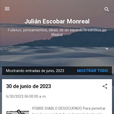
Ir al contenido principal
Julián Escobar Monreal
Folletos, pensamientos, ideas, de un sacerdote católico en
Madrid
Menú
Mostrando entradas de junio, 2023
MOSTRAR TODO
E
n
30 de junio de 2023
t
r
6/30/2023 06:00:00 a. m.
a
d
POBRE DIABLO DESOCUPADO Para penetrar