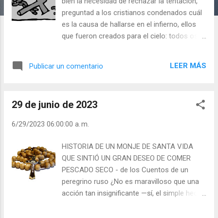
a
bien la necesidad de rechazar la tentación,
s
preguntad a los cristianos condenados cuál
es la causa de hallarse en el infierno, ellos
que fueron creados para el cielo: todos os
responderán que fue porque, al ser tentados,
sucumbieron a la tentación. Id, además, a
LEER MÁS
Publicar un comentario
interrogar a todos los Santos que triunfan
en el cielo, qué cosa les ha procurado
aquella felicidad; y os contestarán todos: es
29 de junio de 2023
que al ser tentados, con la gracia de Dios,
resistimos a la tentación y despreciamos al
6/29/2023 06:00:00 a. m.
tentador. San Juan María Vianey Julián
Escobar. | Lecturas del Día (+ Leer ). |
HISTORIA DE UN MONJE DE SANTA VIDA
Evangelio y Meditación (+ Leer ) | | Santo del
QUE SINTIÓ UN GRAN DESEO DE COMER
día (+ Leer ) | Laudes (+ Leer ) | Vísperas (+
PESCADO SECO - de los Cuentos de un
Leer ) |
peregrino ruso ¿No es maravilloso que una
acción tan insignificante —sí, el simple hecho
de sacar el rosario del bolsillo y llevarlo a la
mano, e invocar una sola vez el Nombre de