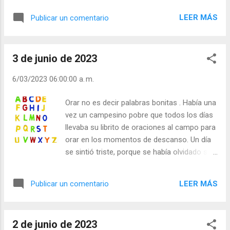
Tales son, por ejemplo, los siguientes
extraordinario para santificarte? - ¿Yo? Hago
problemas: ¿De dónde procede el mundo?
LEER MÁS
Publicar un comentario
zapatos. - Pero debes tener algún secreto.
¿Para qué fin estoy yo en él? ¿Qué me
¿Cómo vives? - Divido mi vida en tres partes:
acontecerá después de la muerte?, y así
Oración, trabajo y sueño. - ¿Y en cuanto a
sucesivamente. Si Sócrates, Pla...
3 de junio de 2023
pobreza? - Divido lo que tengo en tres
partes: Una para la Iglesia, otra para los
6/03/2023 06:00:00 a. m.
pobres y otra para mí. - Debe haber alguna
otra cosa, pues yo lo he dado todo y rezo
Orar no es decir palabras bonitas . Había una
todo el día. Dime, cuando vienen esas
vez un campesino pobre que todos los días
personas, que no saben distinguir la mano
llevaba su librito de oraciones al campo para
derecha de la izquierda y que irán
orar en los momentos de descanso. Un día
probablemente al infierno, ¿qué haces? ¿Las
se sintió triste, porque se había olvidado su
soportas? Ah, no, no puedo acostumbrarme.
librito y ese día no podría rezar. Entonces,
No lo soporto, entonces, pido a Dios que me
humildemente le dijo: Señor, Tú conoces las
haga bajar a mí al infierno y que los salve a
LEER MÁS
Publicar un comentario
oraciones, yo te voy a recitar las letras del
ellos. Entonces, comprendió san Antonio
alfabeto y tú juntas las letras y compones
que, evidentemente, era más santo que él
las bellas oraciones que yo quisiera decirte.
que su vida era una continu...
2 de junio de 2023
Y así empezó a recitar las letras del alfabeto