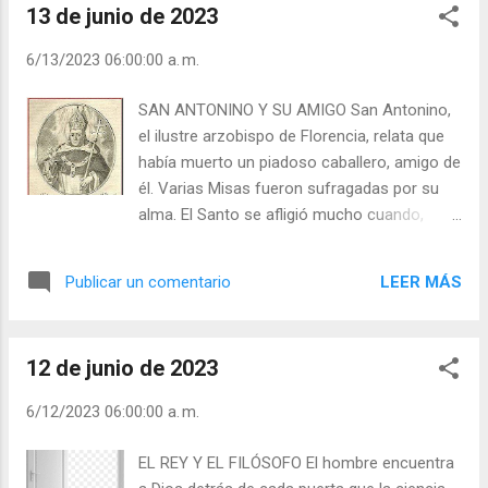
13 de junio de 2023
después de fallecido por portentosos
milagros, solía después del almuerzo
6/13/2023 06:00:00 a. m.
permanecer largos ratos arrodillado ante la
imagen de María Auxiliadora. Viéndola a esta
SAN ANTONINO Y SU AMIGO San Antonino,
piadosa costumbre un joven religioso, le
el ilustre arzobispo de Florencia, relata que
preguntó un día al viejo sacerdote: “¿Qué
había muerto un piadoso caballero, amigo de
cosa le pide usted a la Virgen con esas
él. Varias Misas fueron sufragadas por su
visitas?” Cuando éste le hubo respondido
alma. El Santo se afligió mucho cuando,
que le pedía a la Santísima la gracia de
después de un prolongado lapso, el alma del
perseverar en su vocación cristiana y
fallecido se le apareció, sufriendo
religiosa hasta el último instante de su vida,
LEER MÁS
Publicar un comentario
muchísimo. — Oh, mi querido amigo —
el joven le repuso estupefacto: “Pero, padre,
exclamó el arzobispo, — ¿todavía estás en el
¿cómo, siendo ya un anciano sacerdote y
Purgatorio, tú, que llevaste tan piadosa y
superior, y pide usted todavía p...
12 de junio de 2023
devota vida? El pobre sufriente contestó: —
Así es, y tendré que permanecer aquí por un
6/12/2023 06:00:00 a. m.
largo tiempo, pues en mi vida en la tierra fui
negligente en ofrecer sufragios por las
EL REY Y EL FILÓSOFO El hombre encuentra
almas del purgatorio. Ahora, Dios por su